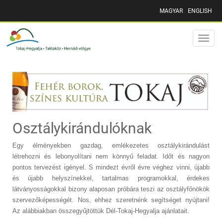
MAGYAR
ENGLISH
Toggle
naviga
Osztálykirándulóknak
Egy élményekben gazdag, emlékezetes osztálykirándulást
létrehozni és lebonyolítani nem könnyű feladat. Időt és nagyon
pontos tervezést igényel. S mindezt évről évre véghez vinni, újabb
és újabb helyszínekkel, tartalmas programokkal, érdekes
látványosságokkal bizony alaposan próbára teszi az osztályfőnökök
szervezőképességét. Nos, ehhez szeretnénk segítséget nyújtani!
Az alábbiakban összegyűjtöttük Dél-Tokaj-Hegyalja ajánlatait.