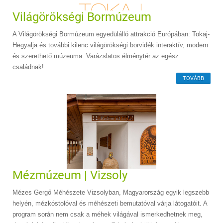
Világörökségi Bormúzeum
A Világörökségi Bormúzeum egyedülálló attrakció Európában: Tokaj-
Hegyalja és további kilenc világörökségi borvidék interaktív, modern
és szerethető múzeuma. Varázslatos élménytér az egész
családnak!
TOVÁBB
Mézmúzeum | Vizsoly
Mézes Gergő Méhészete Vizsolyban, Magyarország egyik legszebb
helyén, mézkóstolóval és méhészeti bemutatóval várja látogatóit. A
program során nem csak a méhek világával ismerkedhetnek meg,