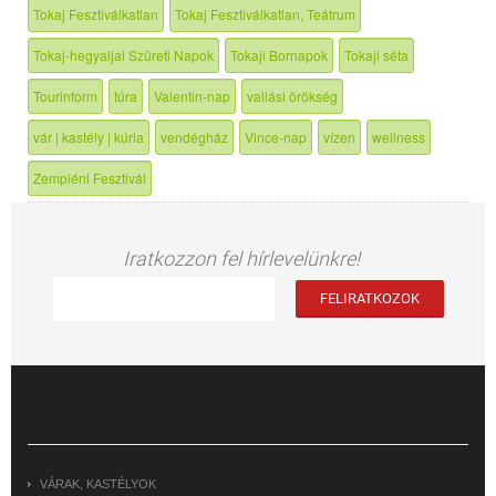
Tokaj Fesztiválkatlan
Tokaj Fesztiválkatlan, Teátrum
Tokaj-hegyaljai Szüreti Napok
Tokaji Bornapok
Tokaji séta
Tourinform
túra
Valentin-nap
vallási örökség
vár | kastély | kúria
vendégház
Vince-nap
vízen
wellness
Zempléni Fesztivál
Iratkozzon fel hírlevelünkre!
VÁRAK, KASTÉLYOK