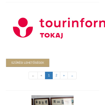
SZŰRÉSI LEHETŐSÉGEK
←
«
1
2
»
→