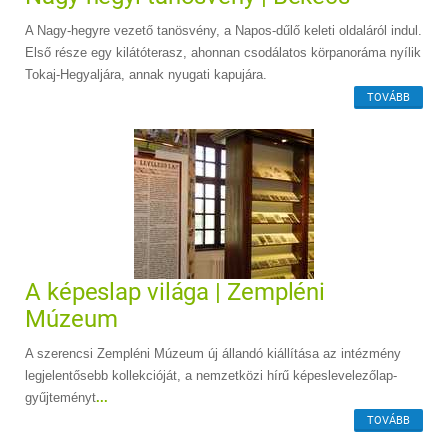
A Nagy-hegyre vezető tanösvény, a Napos-dűlő keleti oldaláról indul.
Első része egy kilátóterasz, ahonnan csodálatos körpanoráma nyílik
Tokaj-Hegyaljára, annak nyugati kapujára.
TOVÁBB
A képeslap világa | Zempléni
Múzeum
A szerencsi Zempléni Múzeum új állandó kiállítása az intézmény
legjelentősebb kollekcióját, a nemzetközi hírű képeslevelezőlap-
gyűjteményt
...
TOVÁBB