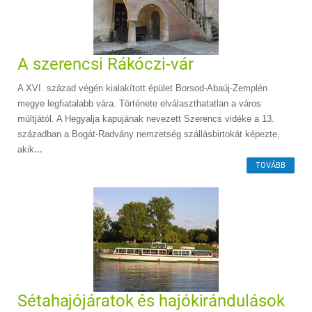
A szerencsi Rákóczi-vár
A XVI. század végén kialakított épület Borsod-Abaúj-Zemplén
megye legfiatalabb vára. Története elválaszthatatlan a város
múltjától. A Hegyalja kapujának nevezett Szerencs vidéke a 13.
században a Bogát-Radvány nemzetség szállásbirtokát képezte,
akik
...
TOVÁBB
Sétahajójáratok és hajókirándulások