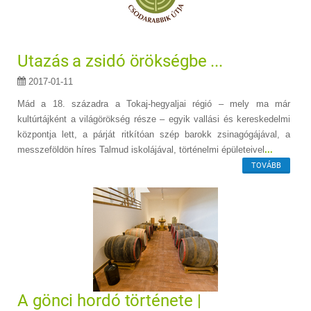
Utazás a zsidó örökségbe ...
2017-01-11
Mád a 18. századra a Tokaj-hegyaljai régió – mely ma már
kultúrtájként a világörökség része – egyik vallási és kereskedelmi
központja lett, a párját ritkítóan szép barokk zsinagógájával, a
messzeföldön híres Talmud iskolájával, történelmi épületeivel
...
TOVÁBB
A gönci hordó története |