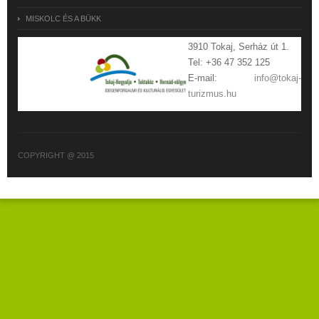
MISKOLC ÉS A BÜKK
3910 Tokaj, Serház út 1.
Tel: +36 47 352 125
E-mail:
info@tokaj-
turizmus.hu
COPYRIGHT @ 2015