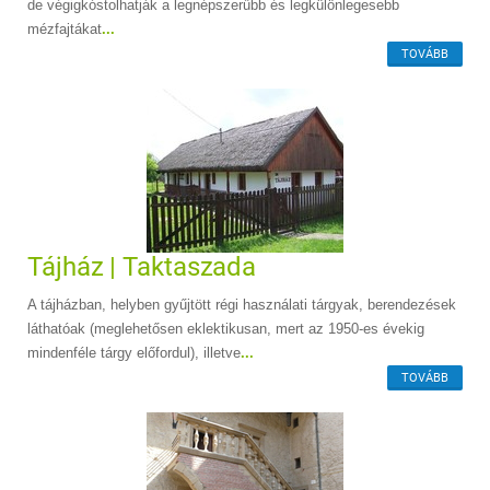
de végigkóstolhatják a legnépszerűbb és legkülönlegesebb
mézfajtákat
...
TOVÁBB
Tájház | Taktaszada
A tájházban, helyben gyűjtött régi használati tárgyak, berendezések
láthatóak (meglehetősen eklektikusan, mert az 1950-es évekig
mindenféle tárgy előfordul), illetve
...
TOVÁBB