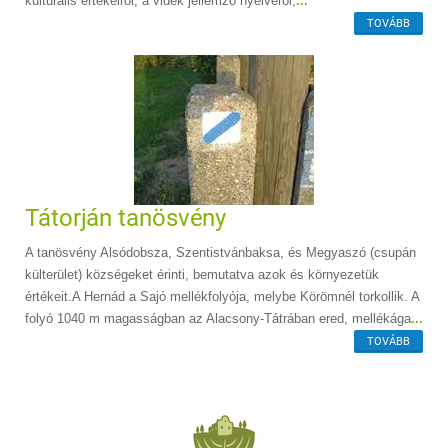
kulturális értékeiről, a vidék jellemző nyelvéről,
...
TOVÁBB
Tátorján tanösvény
A tanösvény Alsódobsza, Szentistvánbaksa, és Megyaszó (csupán
külterület) községeket érinti, bemutatva azok és környezetük
értékeit.A Hernád a Sajó mellékfolyója, melybe Körömnél torkollik. A
folyó 1040 m magasságban az Alacsony-Tátrában ered, mellékága
...
TOVÁBB