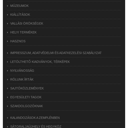
MÚZEUMOK
KIÁLLÍTÁSOK
VALLÁSI ÖRÖKSÉGEK
HELYI TERMÉKEK
HASZNOS
IMPRESSZUM, ADATVÉDELMI ÉS ADATKEZELÉSI SZABÁLYZAT
LETÖLTHETŐ KIADVÁNYOK, TÉRKÉPEK
NYILVÁNOSSÁG
RÓLUNK ÍRTÁK
SAJTÓKÖZLEMÉNYEK
EGYESÜLETI TAGOK
SZAKDOLGOZÓKNAK
KALANDOZÁSOK A ZEMPLÉNBEN
SÁTORALJAÚJHELY ÉS HEGYKÖZ