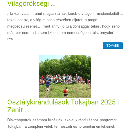
Világörökségi ...
„Ha van valami, amit magasztalnak kerek e világon, mindenekelőtt a
tokaji bor az, a világ minden részében eljutott a maga
megbecsüléséhez… mert annyi jó tulajdonsággal teljes, hogy sehol
más bor nem tudja sem ízben sem nemességben túlszárnyalni” ―
írta
...
TOVÁBB
Osztálykirándulások Tokajban 2025 |
Zenit ...
Diákcsoportok számára kínálunk iskolai kiránduláshoz programot
Tokajban, a zempléni vidék természeti és történelmi emlékeinek