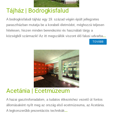
Tájház | Bodrogkisfalud
A bodrogkisfaludi tájház egy 19. század végén épült jellegzetes
parasztházban mutatja be a korabeli életmódot, méghozzá teljesen
hitelesen, hiszen minden berendezési és használati tárgy a
községből származik! Az itt megszállók viszont élő falusi udvarba
...
TOVÁBB
Acetánia | Ecetmúzeum
A hazai gasztroforradalom, a tudatos étkezéshez vezető út fontos
állomásaként nyílt meg az ország első ecetmúzeuma, az Acetánia.
A legkorszerűbb prezentációs technikák
...