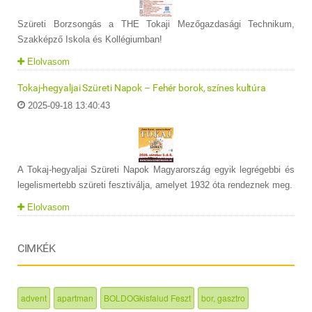
Szüreti Borzsongás a THE Tokaji Mezőgazdasági Technikum,
Szakképző Iskola és Kollégiumban!
Elolvasom
Tokaj-hegyaljai Szüreti Napok – Fehér borok, színes kultúra
2025-09-18 13:40:43
A Tokaj-hegyaljai Szüreti Napok Magyarország egyik legrégebbi és
legelismertebb szüreti fesztiválja, amelyet 1932 óta rendeznek meg.
Elolvasom
CIMKÉK
advent
apartman
BOLDOGkisfalud Feszt
bor, gasztro