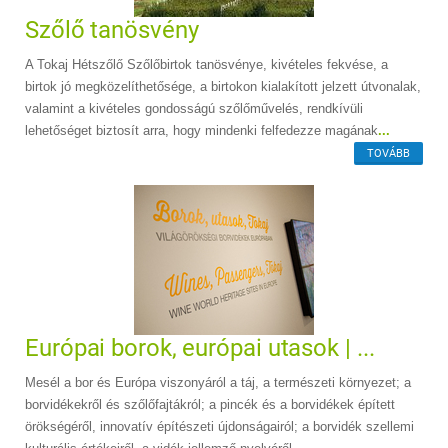
Szőlő tanösvény
A Tokaj Hétszőlő Szőlőbirtok tanösvénye, kivételes fekvése, a
birtok jó megközelíthetősége, a birtokon kialakított jelzett útvonalak,
valamint a kivételes gondosságú szőlőművelés, rendkívüli
lehetőséget biztosít arra, hogy mindenki felfedezze magának
...
TOVÁBB
Európai borok, európai utasok | ...
Mesél a bor és Európa viszonyáról a táj, a természeti környezet; a
borvidékekről és szőlőfajtákról; a pincék és a borvidékek épített
örökségéről, innovatív építészeti újdonságairól; a borvidék szellemi