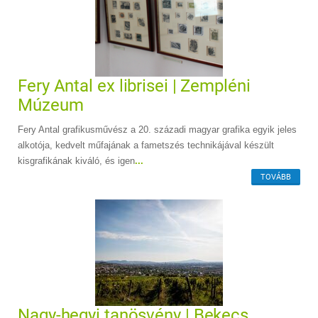
Fery Antal ex librisei | Zempléni
Múzeum
Fery Antal grafikusművész a 20. századi magyar grafika egyik jeles
alkotója, kedvelt műfajának a fametszés technikájával készült
kisgrafikának kiváló, és igen
...
TOVÁBB
Nagy-hegyi tanösvény | Bekecs