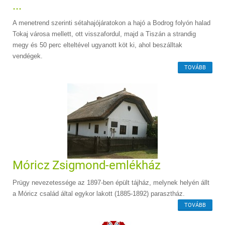
...
A menetrend szerinti sétahajójáratokon a hajó a Bodrog folyón halad
Tokaj városa mellett, ott visszafordul, majd a Tiszán a strandig
megy és 50 perc elteltével ugyanott köt ki, ahol beszálltak
vendégek.
TOVÁBB
Móricz Zsigmond-emlékház
Prügy nevezetessége az 1897-ben épült tájház, melynek helyén állt
a Móricz család által egykor lakott (1885-1892) parasztház.
TOVÁBB