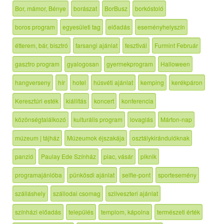
Bor, mámor, Bénye
borászat
BorBusz
borkóstoló
boros program
egyesületi tag
előadás
eseményhelyszín
étterem, bár, bisztró
farsangi ajánlat
fesztivál
Furmint Február
gasztro program
gyalogosan
gyermekprogram
Halloween
hangverseny
hír
hotel
húsvéti ajánlat
kemping
kerékpáron
Keresztúri esték
kiállítás
koncert
konferencia
közönségtalálkozó
kulturális program
lovaglás
Márton-nap
múzeum | tájház
Múzeumok éjszakája
osztálykirándulóknak
panzió
Paulay Ede Színház
piac, vásár
piknik
programajánlóba
pünkösdi ajánlat
selfie-pont
sportesemény
szálláshely
szállodai csomag
szilveszteri ajánlat
színházi előadás
település
templom, kápolna
természeti érték