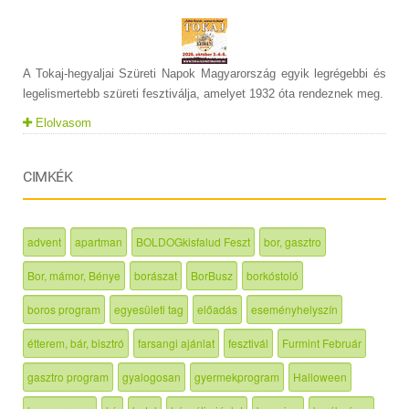
A Tokaj-hegyaljai Szüreti Napok Magyarország egyik legrégebbi és
legelismertebb szüreti fesztiválja, amelyet 1932 óta rendeznek meg.
Elolvasom
CIMKÉK
advent
apartman
BOLDOGkisfalud Feszt
bor, gasztro
Bor, mámor, Bénye
borászat
BorBusz
borkóstoló
boros program
egyesületi tag
előadás
eseményhelyszín
étterem, bár, bisztró
farsangi ajánlat
fesztivál
Furmint Február
gasztro program
gyalogosan
gyermekprogram
Halloween