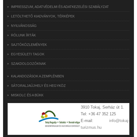
IMPRESSZUM, ADATVÉDELMI ÉS ADATKEZELÉSI SZABÁLYZAT
LETÖLTHETŐ KIADVÁNYOK, TÉRKÉPEK
NYILVÁNOSSÁG
RÓLUNK ÍRTÁK
SAJTÓKÖZLEMÉNYEK
EGYESÜLETI TAGOK
SZAKDOLGOZÓKNAK
KALANDOZÁSOK A ZEMPLÉNBEN
SÁTORALJAÚJHELY ÉS HEGYKÖZ
MISKOLC ÉS A BÜKK
3910 Tokaj, Serház út 1.
Tel: +36 47 352 125
E-mail:
info@tokaj-
turizmus.hu