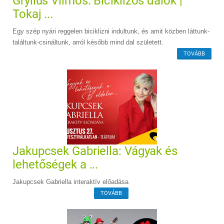
Gryllus Vilmos: Biciklizős dalok |
Tokaj ...
Egy szép nyári reggelen biciklizni indultunk, és amit közben láttunk-
találtunk-csináltunk, arról később mind dal született.
TOVÁBB
Jakupcsek Gabriella: Vágyak és
lehetőségek a ...
Jakupcsek Gabriella interaktív előadása
TOVÁBB