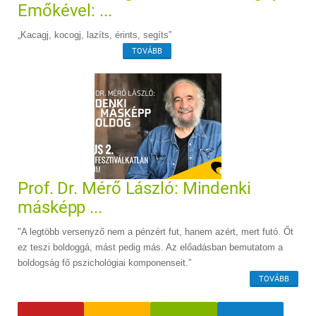
Emőkével: ...
„Kacagj, kocogj, lazíts, érints, segíts”
TOVÁBB
Prof. Dr. Mérő László: Mindenki
másképp ...
"A legtöbb versenyző nem a pénzért fut, hanem azért, mert futó. Őt
ez teszi boldoggá, mást pedig más. Az előadásban bemutatom a
boldogság fő pszichológiai komponenseit.”
TOVÁBB