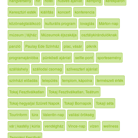
hangverseny
hír
hotel
húsvéti ajánlat
kemping
kerékpáron
Keresztúri esték
kiállítás
koncert
konferencia
közönségtalálkozó
kulturális program
lovaglás
Márton-nap
múzeum | tájház
Múzeumok éjszakája
osztálykirándulóknak
panzió
Paulay Ede Színház
piac, vásár
piknik
programajánlóba
pünkösdi ajánlat
selfie-pont
sportesemény
szálláshely
szállodai csomag
szilveszteri ajánlat
színházi előadás
település
templom, kápolna
természeti érték
Tokaj Fesztiválkatlan
Tokaj Fesztiválkatlan, Teátrum
Tokaj-hegyaljai Szüreti Napok
Tokaji Bornapok
Tokaji séta
Tourinform
túra
Valentin-nap
vallási örökség
vár | kastély | kúria
vendégház
Vince-nap
vízen
wellness
Zempléni Fesztivál