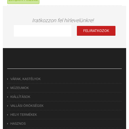
Iratkozzon fel hírlevelünkre!
VÁRAK, KASTÉLYOK
MÚZEUMOK
KIÁLLÍTÁSOK
VALLÁSI ÖRÖKSÉGEK
HELYI TERMÉKEK
HASZNOS