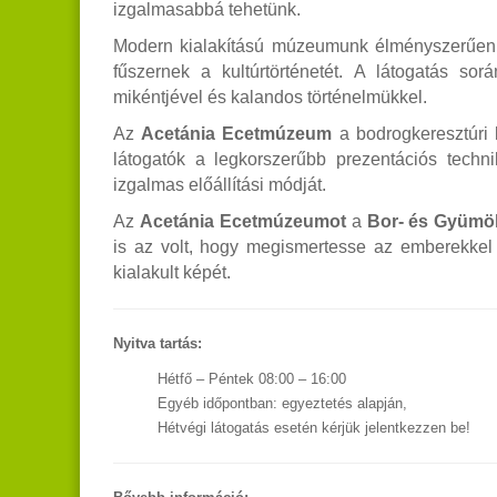
izgalmasabbá tehetünk.
Modern kialakítású múzeumunk élményszerűen 
fűszernek a kultúrtörténetét. A látogatás so
mikéntjével és kalandos történelmükkel.
Az
Acetánia Ecetmúzeum
a bodrogkeresztúri
látogatók a legkorszerűbb prezentációs techn
izgalmas előállítási módját.
Az
Acetánia Ecetmúzeumot
a
Bor- és Gyümöl
is az volt, hogy megismertesse az emberekkel 
kialakult képét.
Nyitva tartás:
Hétfő – Péntek 08:00 – 16:00
Egyéb időpontban: egyeztetés alapján,
Hétvégi látogatás esetén kérjük jelentkezzen be!