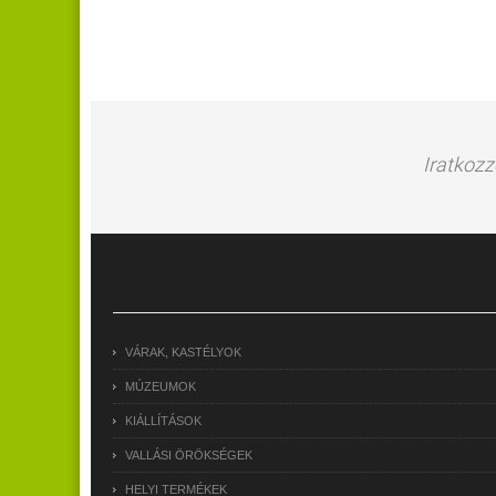
Iratkozz
VÁRAK, KASTÉLYOK
MÚZEUMOK
KIÁLLÍTÁSOK
VALLÁSI ÖRÖKSÉGEK
HELYI TERMÉKEK