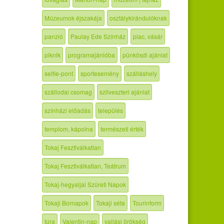
Múzeumok éjszakája
osztálykirándulóknak
panzió
Paulay Ede Színház
piac, vásár
piknik
programajánlóba
pünkösdi ajánlat
selfie-pont
sportesemény
szálláshely
szállodai csomag
szilveszteri ajánlat
színházi előadás
település
templom, kápolna
természeti érték
Tokaj Fesztiválkatlan
Tokaj Fesztiválkatlan, Teátrum
Tokaj-hegyaljai Szüreti Napok
Tokaji Bornapok
Tokaji séta
Tourinform
túra
Valentin-nap
vallási örökség