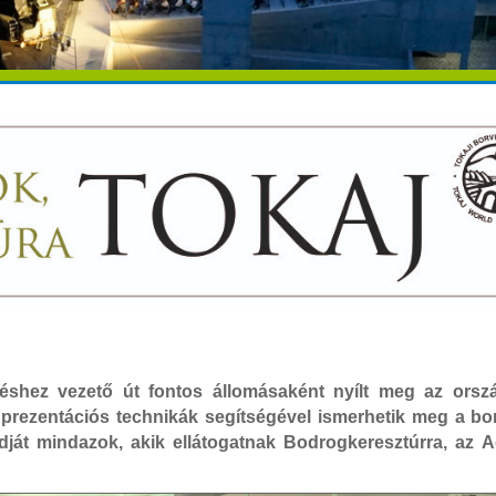
zéshez vezető út fontos állomásaként nyílt meg az orsz
prezentációs technikák segítségével ismerhetik meg a bo
ódját mindazok, akik ellátogatnak Bodrogkeresztúrra, az A