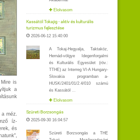
Elolvasom
Kassától Tokajig - aktív és kulturális
turizmus fejlesztése
2026-06-12 15:40:00
A Tokaj-Hegyalja, Taktaköz,
Hernád-völgye Idegenforgalmi
és Kulturális Egyesület (röv.:
TTHE) az Interreg VI-A Hungary-
Slovakia programban a-
Mire is
HUSK/2401/01/2.4/010 számú
ítjuk a
és Kassától ...
ításunk
Elolvasom
Szüreti Borzsongás
r a méz.
2025-09-30 16:04:57
mző íz-
erek, és
Szüreti Borzsongás a THE
hatunk”,
Tokaji Mezőgazdasági