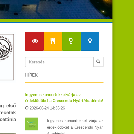
HÍREK
Ingyenes koncertekkel várja az
érdeklődőket a Crescendo Nyári Akadémia!
ág első
2026-06-24 14:35:26
recetek
cetánia
Ingyenes koncertekkel várja az
érdeklődőket a Crescendo Nyári
Akadémia!