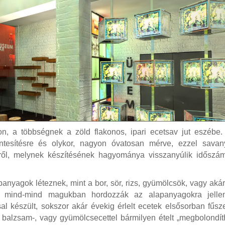
 a többségnek a zöld flakonos, ipari ecetsav jut eszébe. 
entesítésre és olykor, nagyon óvatosan mérve, ezzel savany
ről, melynek készítésének hagyománya visszanyúlik időszám
anyagok léteznek, mint a bor, sör, rizs, gyümölcsök, vagy aká
k mind-mind magukban hordozzák az alapanyagokra jelle
sal készült, sokszor akár évekig érlelt ecetek elsősorban fűsz
balzsam-, vagy gyümölcsecettel bármilyen ételt „megbolondít