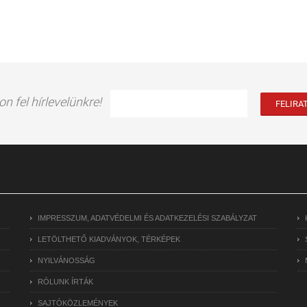
on fel hírlevelünkre!
IMPRESSZUM, ADATVÉDELMI ÉS ADATKEZELÉSI SZABÁLYZAT
LETÖLTHETŐ KIADVÁNYOK, TÉRKÉPEK
NYILVÁNOSSÁG
RÓLUNK ÍRTÁK
SAJTÓKÖZLEMÉNYEK