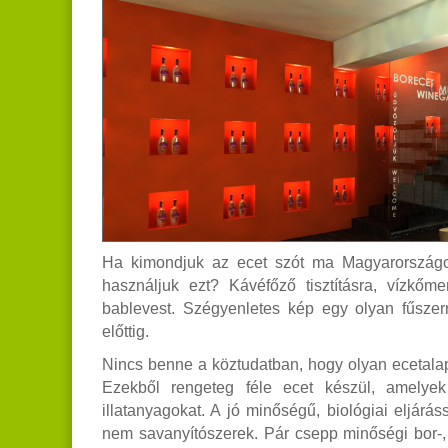
Ha kimondjuk az ecet szót ma Magyarországon,
használjuk ezt? Kávéfőző tisztításra, vízkőm
bablevest. Szégyenletes kép egy olyan fűszer
előttig.
Nincs benne a köztudatban, hogy olyan ecetalap
Ezekből rengeteg féle ecet készül, amelye
illatanyagokat. A jó minőségű, biológiai eljárás
nem savanyítószerek. Pár csepp minőségi bor-, 