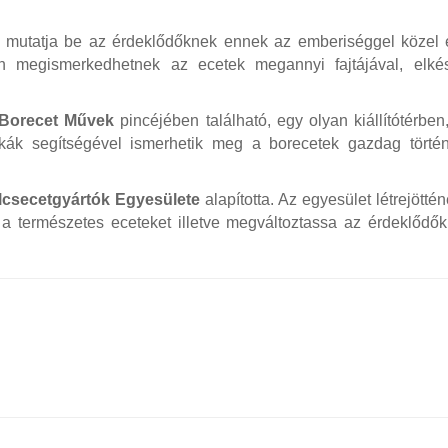
mutatja be az érdeklődőknek ennek az emberiséggel közel 
rán megismerkedhetnek az ecetek megannyi fajtájával, elkés
Borecet Művek
pincéjében található, egy olyan kiállítótérben
ikák segítségével ismerhetik meg a borecetek gazdag történ
csecetgyártók Egyesülete
alapította. Az egyesület létrejöttén
a természetes eceteket illetve megváltoztassa az érdeklődők