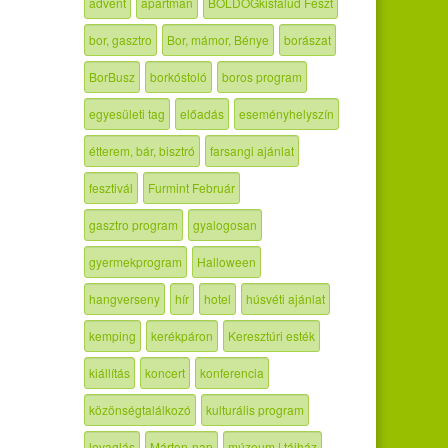
advent
apartman
BOLDOGkisfalud Feszt
bor, gasztro
Bor, mámor, Bénye
borászat
BorBusz
borkóstoló
boros program
egyesületi tag
előadás
eseményhelyszín
étterem, bár, bisztró
farsangi ajánlat
fesztivál
Furmint Február
gasztro program
gyalogosan
gyermekprogram
Halloween
hangverseny
hír
hotel
húsvéti ajánlat
kemping
kerékpáron
Keresztúri esték
kiállítás
koncert
konferencia
közönségtalálkozó
kulturális program
lovaglás
Márton-nap
múzeum | tájház