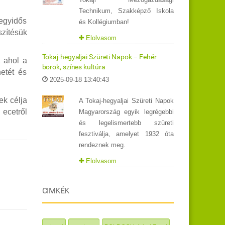
Technikum, Szakképző Iskola
egyidős
és Kollégiumban!
zítésük
Elolvasom
Tokaj-hegyaljai Szüreti Napok – Fehér
, ahol a
borok, színes kultúra
etét és
2025-09-18 13:40:43
ek célja
A Tokaj-hegyaljai Szüreti Napok
 ecetről
Magyarország egyik legrégebbi
és legelismertebb szüreti
fesztiválja, amelyet 1932 óta
rendeznek meg.
Elolvasom
CIMKÉK