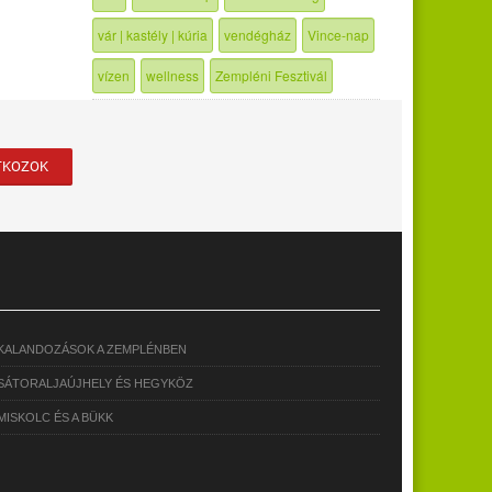
vár | kastély | kúria
vendégház
Vince-nap
vízen
wellness
Zempléni Fesztivál
KALANDOZÁSOK A ZEMPLÉNBEN
SÁTORALJAÚJHELY ÉS HEGYKÖZ
MISKOLC ÉS A BÜKK