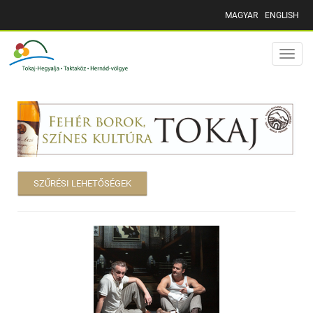
MAGYAR
ENGLISH
Toggle
naviga
SZŰRÉSI LEHETŐSÉGEK