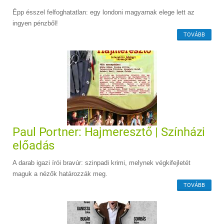
Épp ésszel felfoghatatlan: egy londoni magyarnak elege lett az
ingyen pénzből!
TOVÁBB
Paul Portner: Hajmeresztő | Színházi
előadás
A darab igazi írói bravúr: szinpadi krimi, melynek végkifejletét
maguk a nézők határozzák meg.
TOVÁBB