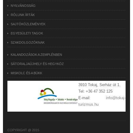
NYILVÁNOSSÁG
RÓLUNK ÍRTÁK
SAJTÓKÖZLEMÉNYEK
EGYESÜLETI TAGOK
SZAKDOLGOZÓKNAK
KALANDOZÁSOK A ZEMPLÉNBEN
SÁTORALJAÚJHELY ÉS HEGYKÖZ
MISKOLC ÉS A BÜKK
3910 Tokaj, Serház út 1.
Tel: +36 47 352 125
E-mail:
info@tokaj-
turizmus.hu
COPYRIGHT @ 2015