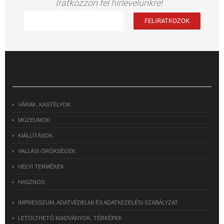
Iratkozzon fel hírlevelünkre!
VÁRAK, KASTÉLYOK
MÚZEUMOK
KIÁLLÍTÁSOK
VALLÁSI ÖRÖKSÉGEK
HELYI TERMÉKEK
HASZNOS
IMPRESSZUM, ADATVÉDELMI ÉS ADATKEZELÉSI SZABÁLYZAT
LETÖLTHETŐ KIADVÁNYOK, TÉRKÉPEK