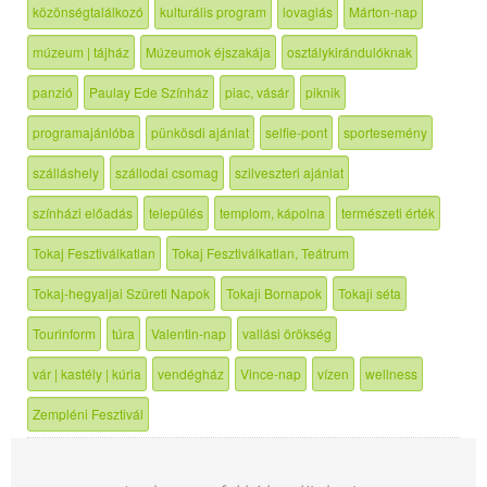
közönségtalálkozó
kulturális program
lovaglás
Márton-nap
múzeum | tájház
Múzeumok éjszakája
osztálykirándulóknak
panzió
Paulay Ede Színház
piac, vásár
piknik
programajánlóba
pünkösdi ajánlat
selfie-pont
sportesemény
szálláshely
szállodai csomag
szilveszteri ajánlat
színházi előadás
település
templom, kápolna
természeti érték
Tokaj Fesztiválkatlan
Tokaj Fesztiválkatlan, Teátrum
Tokaj-hegyaljai Szüreti Napok
Tokaji Bornapok
Tokaji séta
Tourinform
túra
Valentin-nap
vallási örökség
vár | kastély | kúria
vendégház
Vince-nap
vízen
wellness
Zempléni Fesztivál