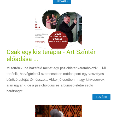
TOVÁBB
Csak egy kis terápia - Art Színtér
előadása ...
Mi történik, ha hazafelé menet egy pszichiáter karambolozik… Mi
történik, ha végtelenül szerencsétlen módon pont egy veszélyes
bűnöző autóját töri össze… Akkor jó esetben - nagy kínkeservek
árán ugyan -, de a pszichológus és a bűnöző életre szóló
barátságot
...
TOVÁBB