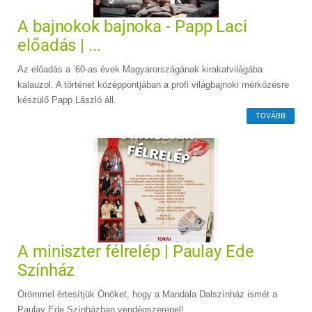
A bajnokok bajnoka - Papp Laci
előadás | ...
Az előadás a ’60-as évek Magyarországának kirakatvilágába
kalauzol. A történet középpontjában a profi világbajnoki mérkőzésre
készülő Papp László áll.
TOVÁBB
A miniszter félrelép | Paulay Ede
Színház
Örömmel értesítjük Önöket, hogy a Mandala Dalszínház ismét a
Paulay Ede Színházban vendégszerepel!