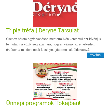
Tripla tréfa | Déryné Társulat
Csehov három egyfelvonásos mesterművén keresztül azt kívánjuk
felmutatni a közönség számára, hogyan válnak az emelkedett
érzések a mindennapok kicsinyes játszmáinak áldozatává.
TOVÁBB
Ünnepi programok Tokajban!