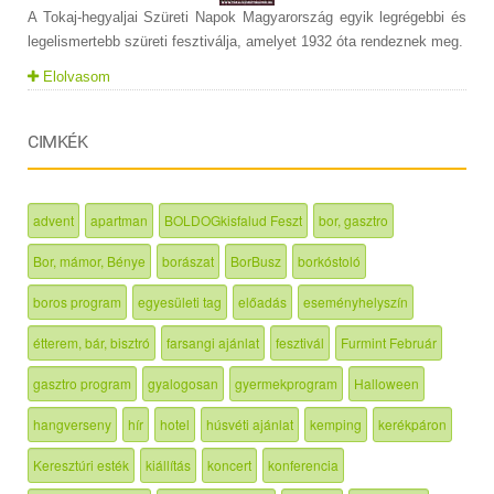
A Tokaj-hegyaljai Szüreti Napok Magyarország egyik legrégebbi és
legelismertebb szüreti fesztiválja, amelyet 1932 óta rendeznek meg.
Elolvasom
CIMKÉK
advent
apartman
BOLDOGkisfalud Feszt
bor, gasztro
Bor, mámor, Bénye
borászat
BorBusz
borkóstoló
boros program
egyesületi tag
előadás
eseményhelyszín
étterem, bár, bisztró
farsangi ajánlat
fesztivál
Furmint Február
gasztro program
gyalogosan
gyermekprogram
Halloween
hangverseny
hír
hotel
húsvéti ajánlat
kemping
kerékpáron
Keresztúri esték
kiállítás
koncert
konferencia