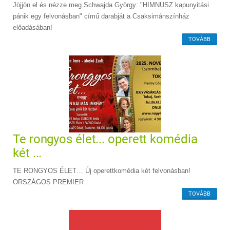
Jöjjön el és nézze meg Schwajda György: "HIMNUSZ kapunyitási
pánik egy felvonásban" című darabját a Csaksimánszínház
előadásában!
TOVÁBB
Te rongyos élet... operett komédia
két ...
TE RONGYOS ÉLET… Új operettkomédia két felvonásban!
ORSZÁGOS PREMIER
TOVÁBB