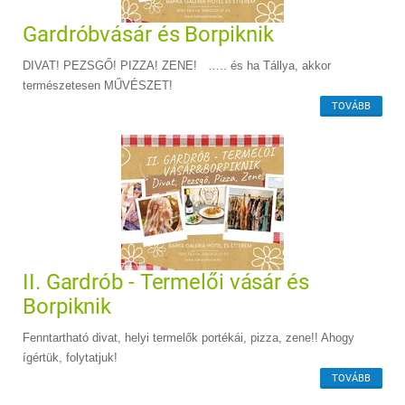
Gardróbvásár és Borpiknik
DIVAT! PEZSGŐ! PIZZA! ZENE! ….. és ha Tállya, akkor
természetesen MŰVÉSZET!
TOVÁBB
II. Gardrób - Termelői vásár és
Borpiknik
Fenntartható divat, helyi termelők portékái, pizza, zene!! Ahogy
ígértük, folytatjuk!
TOVÁBB