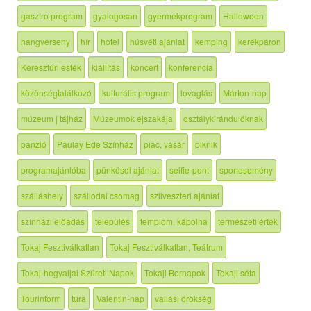
gasztro program
gyalogosan
gyermekprogram
Halloween
hangverseny
hír
hotel
húsvéti ajánlat
kemping
kerékpáron
Keresztúri esték
kiállítás
koncert
konferencia
közönségtalálkozó
kulturális program
lovaglás
Márton-nap
múzeum | tájház
Múzeumok éjszakája
osztálykirándulóknak
panzió
Paulay Ede Színház
piac, vásár
piknik
programajánlóba
pünkösdi ajánlat
selfie-pont
sportesemény
szálláshely
szállodai csomag
szilveszteri ajánlat
színházi előadás
település
templom, kápolna
természeti érték
Tokaj Fesztiválkatlan
Tokaj Fesztiválkatlan, Teátrum
Tokaj-hegyaljai Szüreti Napok
Tokaji Bornapok
Tokaji séta
Tourinform
túra
Valentin-nap
vallási örökség