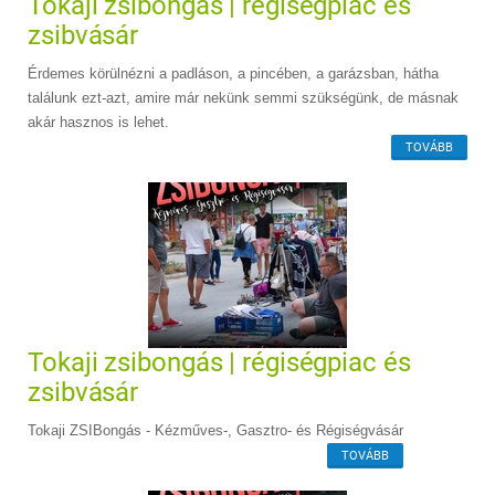
Tokaji zsibongás | régiségpiac és
zsibvásár
Érdemes körülnézni a padláson, a pincében, a garázsban, hátha
találunk ezt-azt, amire már nekünk semmi szükségünk, de másnak
akár hasznos is lehet.
TOVÁBB
Tokaji zsibongás | régiségpiac és
zsibvásár
Tokaji ZSIBongás - Kézműves-, Gasztro- és Régiségvásár
TOVÁBB