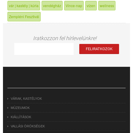
vár | kastély | kúria
vendégház
Vince-nap
vízen
wellness
Zempléni Fesztivál
Iratkozzon fel hírlevelünkre!
VÁRAK, KASTÉLYOK
MÚZEUMOK
KIÁLLÍTÁSOK
VALLÁSI ÖRÖKSÉGEK