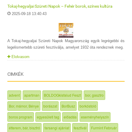
Tokaj-hegyaljai Szüreti Napok – Fehér borok, színes kultúra
2025-09-18 13:40:43
A Tokaj-hegyaljai Szüreti Napok Magyarország egyik legrégebbi és
legelismertebb szüreti fesztiválja, amelyet 1932 óta rendeznek meg.
Elolvasom
CIMKÉK
advent
apartman
BOLDOGkisfalud Feszt
bor, gasztro
Bor, mámor, Bénye
borászat
BorBusz
borkóstoló
boros program
egyesületi tag
előadás
eseményhelyszín
étterem, bár, bisztró
farsangi ajánlat
fesztivál
Furmint Február