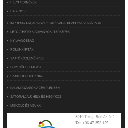
HELYI TERMÉKEK
HASZNOS
IMPRESSZUM, ADATVÉDELMI ÉS ADATKEZELÉSI SZABÁLYZAT
LETÖLTHETŐ KIADVÁNYOK, TÉRKÉPEK
NYILVÁNOSSÁG
RÓLUNK ÍRTÁK
SAJTÓKÖZLEMÉNYEK
EGYESÜLETI TAGOK
SZAKDOLGOZÓKNAK
KALANDOZÁSOK A ZEMPLÉNBEN
SÁTORALJAÚJHELY ÉS HEGYKÖZ
MISKOLC ÉS A BÜKK
3910 Tokaj, Serház út 1.
Tel: +36 47 352 125