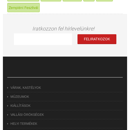
Zempléni Fesztivál
Iratkozzon fel hírlevelünkre!
VÁRAK, KASTÉLYOK
MÚZEUMOK
KIÁLLÍTÁSOK
VALLÁSI ÖRÖKSÉGEK
HELYI TERMÉKEK