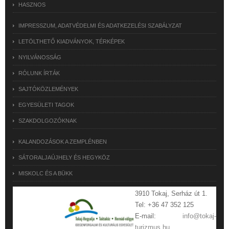
HASZNOS
IMPRESSZUM, ADATVÉDELMI ÉS ADATKEZELÉSI SZABÁLYZAT
LETÖLTHETŐ KIADVÁNYOK, TÉRKÉPEK
NYILVÁNOSSÁG
RÓLUNK ÍRTÁK
SAJTÓKÖZLEMÉNYEK
EGYESÜLETI TAGOK
SZAKDOLGOZÓKNAK
KALANDOZÁSOK A ZEMPLÉNBEN
SÁTORALJAÚJHELY ÉS HEGYKÖZ
MISKOLC ÉS A BÜKK
3910 Tokaj, Serház út 1.
Tel: +36 47 352 125
E-mail:
info@tokaj-
turizmus.hu