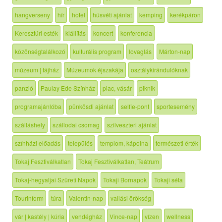
hangverseny
hír
hotel
húsvéti ajánlat
kemping
kerékpáron
Keresztúri esték
kiállítás
koncert
konferencia
közönségtalálkozó
kulturális program
lovaglás
Márton-nap
múzeum | tájház
Múzeumok éjszakája
osztálykirándulóknak
panzió
Paulay Ede Színház
piac, vásár
piknik
programajánlóba
pünkösdi ajánlat
selfie-pont
sportesemény
szálláshely
szállodai csomag
szilveszteri ajánlat
színházi előadás
település
templom, kápolna
természeti érték
Tokaj Fesztiválkatlan
Tokaj Fesztiválkatlan, Teátrum
Tokaj-hegyaljai Szüreti Napok
Tokaji Bornapok
Tokaji séta
Tourinform
túra
Valentin-nap
vallási örökség
vár | kastély | kúria
vendégház
Vince-nap
vízen
wellness