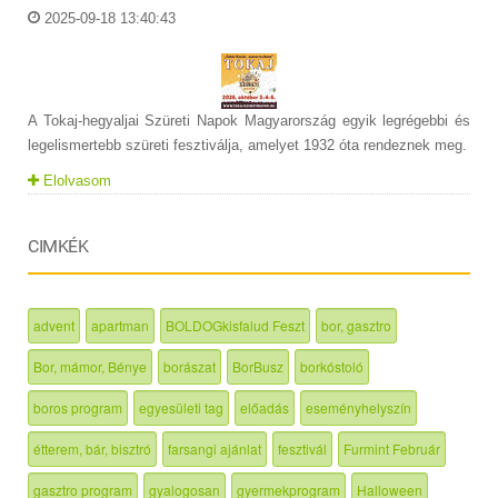
2025-09-18 13:40:43
A Tokaj-hegyaljai Szüreti Napok Magyarország egyik legrégebbi és
legelismertebb szüreti fesztiválja, amelyet 1932 óta rendeznek meg.
Elolvasom
CIMKÉK
advent
apartman
BOLDOGkisfalud Feszt
bor, gasztro
Bor, mámor, Bénye
borászat
BorBusz
borkóstoló
boros program
egyesületi tag
előadás
eseményhelyszín
étterem, bár, bisztró
farsangi ajánlat
fesztivál
Furmint Február
gasztro program
gyalogosan
gyermekprogram
Halloween