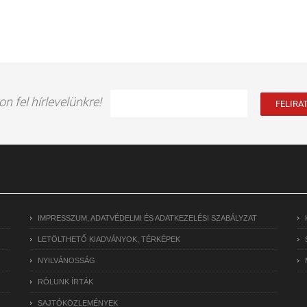
on fel hírlevelünkre!
IMPRESSZUM, ADATVÉDELMI ÉS ADATKEZELÉSI SZABÁLYZAT
LETÖLTHETŐ KIADVÁNYOK, TÉRKÉPEK
NYILVÁNOSSÁG
RÓLUNK ÍRTÁK
SAJTÓKÖZLEMÉNYEK