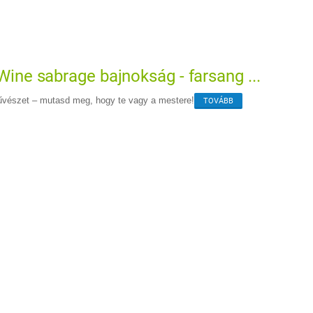
 Wine sabrage bajnokság - farsang ...
űvészet – mutasd meg, hogy te vagy a mestere!
TOVÁBB