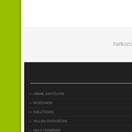
Iratkozz
VÁRAK, KASTÉLYOK
MÚZEUMOK
KIÁLLÍTÁSOK
VALLÁSI ÖRÖKSÉGEK
HELYI TERMÉKEK