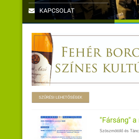
KAPCSOLAT
SZŰRÉSI LEHETŐSÉGEK
"Fársáng" 
Szöszmötölő és Tánc