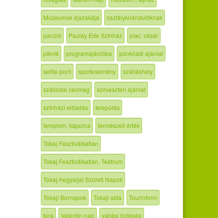
Múzeumok éjszakája
osztálykirándulóknak
panzió
Paulay Ede Színház
piac, vásár
piknik
programajánlóba
pünkösdi ajánlat
selfie-pont
sportesemény
szálláshely
szállodai csomag
szilveszteri ajánlat
színházi előadás
település
templom, kápolna
természeti érték
Tokaj Fesztiválkatlan
Tokaj Fesztiválkatlan, Teátrum
Tokaj-hegyaljai Szüreti Napok
Tokaji Bornapok
Tokaji séta
Tourinform
túra
Valentin-nap
vallási örökség