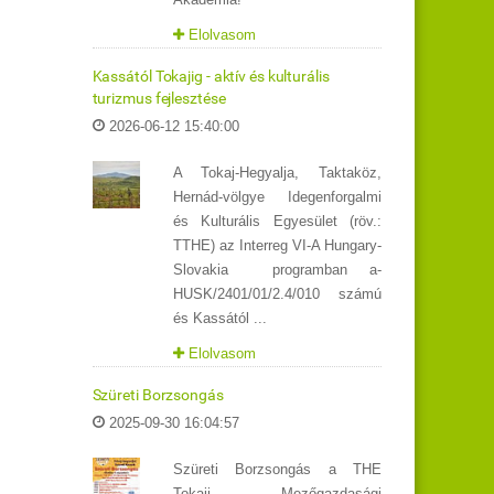
Elolvasom
Kassától Tokajig - aktív és kulturális
turizmus fejlesztése
2026-06-12 15:40:00
A Tokaj-Hegyalja, Taktaköz,
Hernád-völgye Idegenforgalmi
és Kulturális Egyesület (röv.:
TTHE) az Interreg VI-A Hungary-
Slovakia programban a-
HUSK/2401/01/2.4/010 számú
és Kassától ...
Elolvasom
Szüreti Borzsongás
2025-09-30 16:04:57
Szüreti Borzsongás a THE
Tokaji Mezőgazdasági