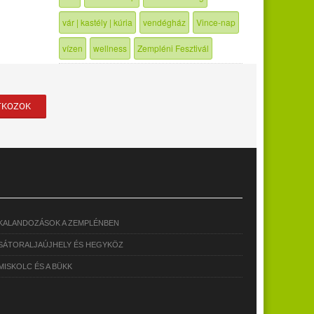
vár | kastély | kúria
vendégház
Vince-nap
vízen
wellness
Zempléni Fesztivál
KALANDOZÁSOK A ZEMPLÉNBEN
SÁTORALJAÚJHELY ÉS HEGYKÖZ
MISKOLC ÉS A BÜKK