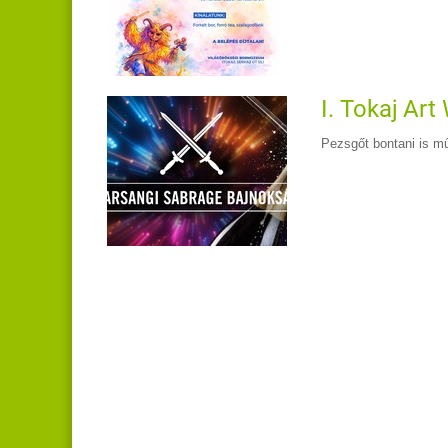
I. Tokaj Art
Pezsgőt bontani is m