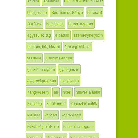
advent
apartman
BOLDOGkisfalud Feszt
bor, gasztro
Bor, mámor, Bénye
borászat
BorBusz
borkóstoló
boros program
egyesületi tag
előadás
eseményhelyszín
étterem, bár, bisztró
farsangi ajánlat
fesztivál
Furmint Február
gasztro program
gyalogosan
gyermekprogram
Halloween
hangverseny
hír
hotel
húsvéti ajánlat
kemping
kerékpáron
Keresztúri esték
kiállítás
koncert
konferencia
közönségtalálkozó
kulturális program
lovaglás
Márton-nap
múzeum | tájház