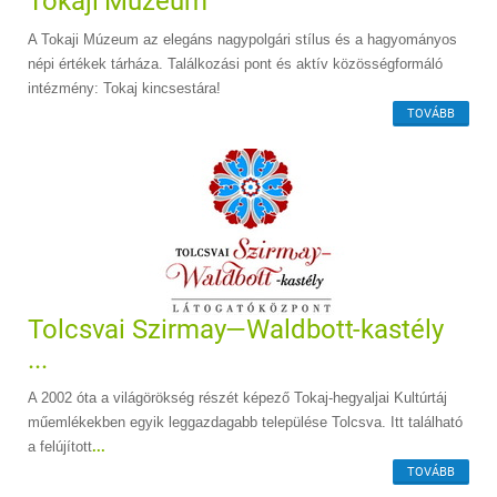
Tokaji Múzeum
A Tokaji Múzeum az elegáns nagypolgári stílus és a hagyományos
népi értékek tárháza. Találkozási pont és aktív közösségformáló
intézmény: Tokaj kincsestára!
TOVÁBB
Tolcsvai Szirmay—Waldbott-kastély
...
A 2002 óta a világörökség részét képező Tokaj-hegyaljai Kultúrtáj
műemlékekben egyik leggazdagabb települése Tolcsva. Itt található
a felújított
...
TOVÁBB