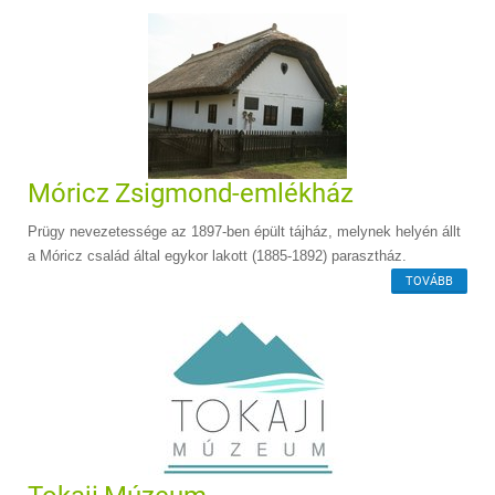
Móricz Zsigmond-emlékház
Prügy nevezetessége az 1897-ben épült tájház, melynek helyén állt
a Móricz család által egykor lakott (1885-1892) parasztház.
TOVÁBB