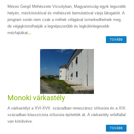
Mézes Gergő Méhészete Vizsolyban, Magyarország egyik legszebb
helyén, mézkóstolóval és méhészeti bemutatóval várja látogatóit. A
program során nem csak a méhek világával ismerkedhetnek meg,
de végigkóstolhatják a legnépszerűbb és legkülönlegesebb
mézfajtákat
...
TOVÁBB
Monoki várkastély
A várkastélyt a XVI-XVII. században reneszánsz stílusúra és a XIX.
században klasszicista stílusúra építették át. A várkastély erődfallal
van körülvéve.
TOVÁBB