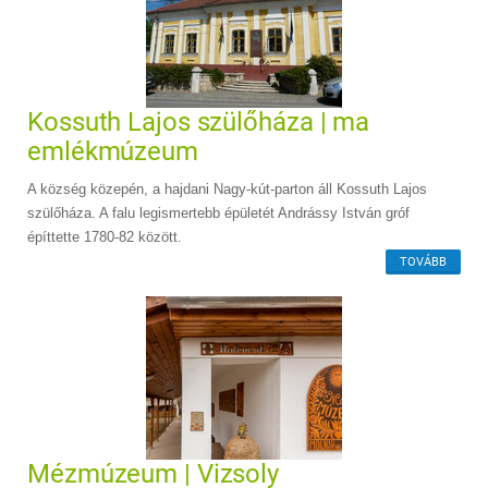
Kossuth Lajos szülőháza | ma
emlékmúzeum
A község közepén, a hajdani Nagy-kút-parton áll Kossuth Lajos
szülőháza. A falu legismertebb épületét Andrássy István gróf
építtette 1780-82 között.
TOVÁBB
Mézmúzeum | Vizsoly