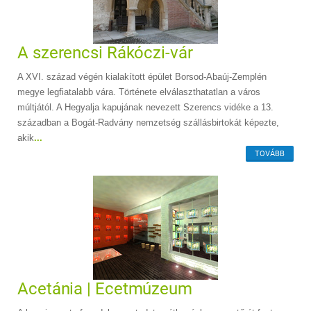
A szerencsi Rákóczi-vár
A XVI. század végén kialakított épület Borsod-Abaúj-Zemplén
megye legfiatalabb vára. Története elválaszthatatlan a város
múltjától. A Hegyalja kapujának nevezett Szerencs vidéke a 13.
században a Bogát-Radvány nemzetség szállásbirtokát képezte,
akik
...
TOVÁBB
Acetánia | Ecetmúzeum