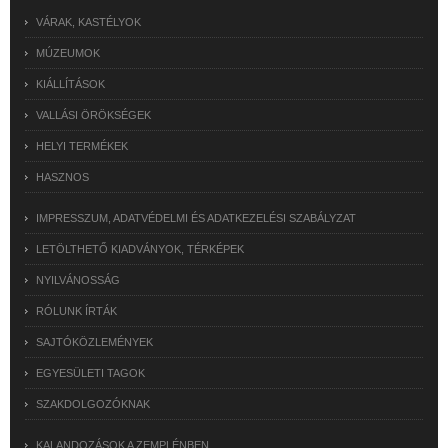
VÁRAK, KASTÉLYOK
MÚZEUMOK
KIÁLLÍTÁSOK
VALLÁSI ÖRÖKSÉGEK
HELYI TERMÉKEK
HASZNOS
IMPRESSZUM, ADATVÉDELMI ÉS ADATKEZELÉSI SZABÁLYZAT
LETÖLTHETŐ KIADVÁNYOK, TÉRKÉPEK
NYILVÁNOSSÁG
RÓLUNK ÍRTÁK
SAJTÓKÖZLEMÉNYEK
EGYESÜLETI TAGOK
SZAKDOLGOZÓKNAK
KALANDOZÁSOK A ZEMPLÉNBEN