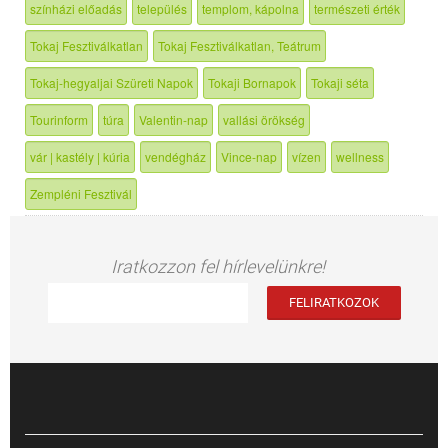
színházi előadás
település
templom, kápolna
természeti érték
Tokaj Fesztiválkatlan
Tokaj Fesztiválkatlan, Teátrum
Tokaj-hegyaljai Szüreti Napok
Tokaji Bornapok
Tokaji séta
Tourinform
túra
Valentin-nap
vallási örökség
vár | kastély | kúria
vendégház
Vince-nap
vízen
wellness
Zempléni Fesztivál
Iratkozzon fel hírlevelünkre!