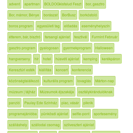
advent
apartman
BOLDOGkisfalud Feszt
bor, gasztro
Bor, mámor, Bénye
borászat
BorBusz
borkóstoló
boros program
egyesületi tag
előadás
eseményhelyszín
étterem, bár, bisztró
farsangi ajánlat
fesztivál
Furmint Február
gasztro program
gyalogosan
gyermekprogram
Halloween
hangverseny
hír
hotel
húsvéti ajánlat
kemping
kerékpáron
Keresztúri esték
kiállítás
koncert
konferencia
közönségtalálkozó
kulturális program
lovaglás
Márton-nap
múzeum | tájház
Múzeumok éjszakája
osztálykirándulóknak
panzió
Paulay Ede Színház
piac, vásár
piknik
programajánlóba
pünkösdi ajánlat
selfie-pont
sportesemény
szálláshely
szállodai csomag
szilveszteri ajánlat