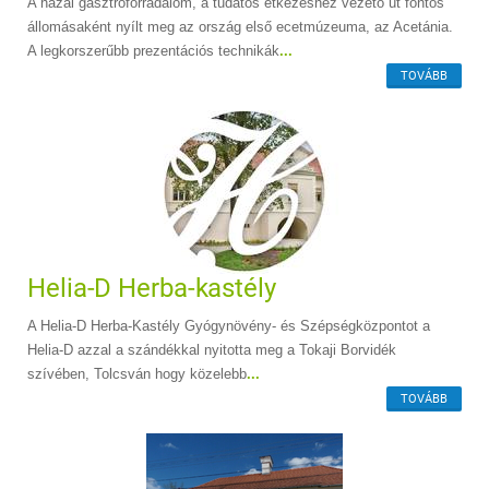
A hazai gasztroforradalom, a tudatos étkezéshez vezető út fontos
állomásaként nyílt meg az ország első ecetmúzeuma, az Acetánia.
A legkorszerűbb prezentációs technikák
...
TOVÁBB
Helia-D Herba-kastély
A Helia-D Herba-Kastély Gyógynövény- és Szépségközpontot a
Helia-D azzal a szándékkal nyitotta meg a Tokaji Borvidék
szívében, Tolcsván hogy közelebb
...
TOVÁBB