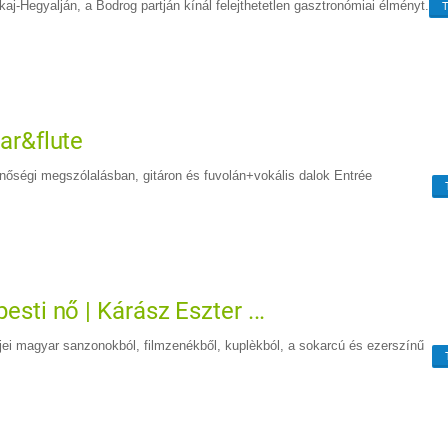
kaj-Hegyalján, a Bodrog partján kínál felejthetetlen gasztronómiai élményt.
tar&flute
őségi megszólalásban, gitáron és fuvolán+vokális dalok Entrée
pesti nő | Kárász Eszter ...
ei magyar sanzonokból, filmzenékből, kuplèkból, a sokarcú és ezerszínű