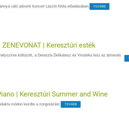
nnyá váló adventi koncert László Attila előadásában.
TOVÁBB
: ZENEVONAT | Keresztúri esték
 helyszínre költözött, a Dereszla Delikátesz és Vinotéka lesz az átmeneti
iano | Keresztúri Summer and Wine
idakta módon kezdte a zongorázást.
TOVÁBB