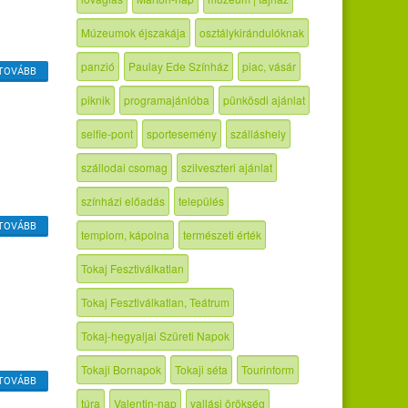
Múzeumok éjszakája
osztálykirándulóknak
panzió
Paulay Ede Színház
piac, vásár
TOVÁBB
piknik
programajánlóba
pünkösdi ajánlat
selfie-pont
sportesemény
szálláshely
szállodai csomag
szilveszteri ajánlat
színházi előadás
település
TOVÁBB
templom, kápolna
természeti érték
Tokaj Fesztiválkatlan
Tokaj Fesztiválkatlan, Teátrum
Tokaj-hegyaljai Szüreti Napok
Tokaji Bornapok
Tokaji séta
Tourinform
TOVÁBB
túra
Valentin-nap
vallási örökség