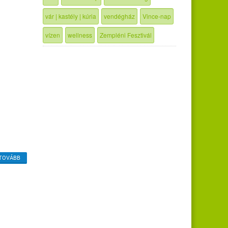
vár | kastély | kúria
vendégház
Vince-nap
vízen
wellness
Zempléni Fesztivál
TOVÁBB