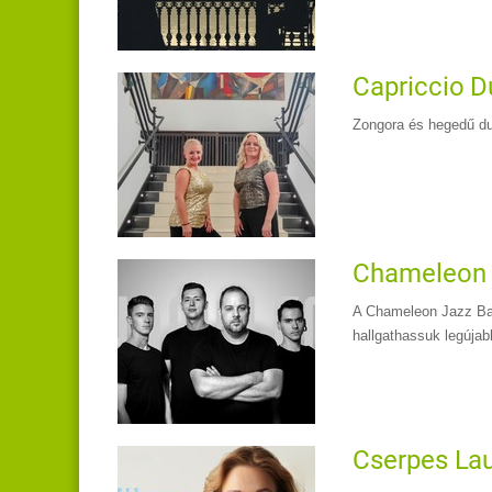
Capriccio D
Zongora és hegedű d
Chameleon J
A Chameleon Jazz Band
hallgathassuk legújab
Cserpes Lau