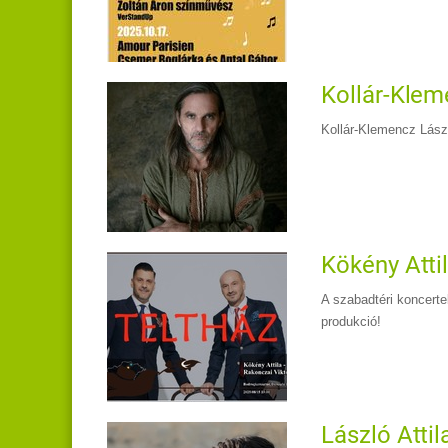
Kollár-Kleme
Kollár-Klemencz Lászl
Kökény Attil
A szabadtéri koncerte
produkció!
László Attil