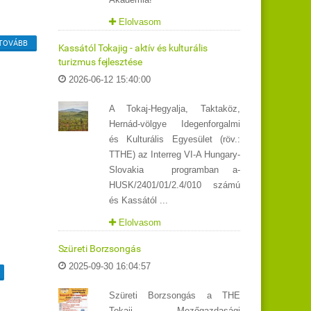
Elolvasom
TOVÁBB
Kassától Tokajig - aktív és kulturális
turizmus fejlesztése
2026-06-12 15:40:00
A Tokaj-Hegyalja, Taktaköz,
Hernád-völgye Idegenforgalmi
és Kulturális Egyesület (röv.:
TTHE) az Interreg VI-A Hungary-
Slovakia programban a-
HUSK/2401/01/2.4/010 számú
és Kassától ...
Elolvasom
Szüreti Borzsongás
2025-09-30 16:04:57
Szüreti Borzsongás a THE
Tokaji Mezőgazdasági