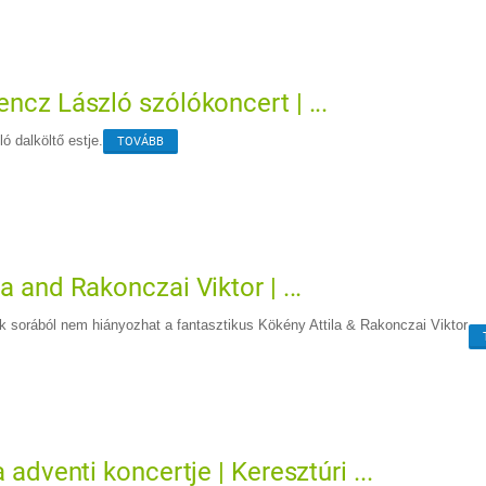
ncz László szólókoncert | ...
ó dalköltő estje.
TOVÁBB
a and Rakonczai Viktor | ...
k sorából nem hiányozhat a fantasztikus Kökény Attila & Rakonczai Viktor
a adventi koncertje | Keresztúri ...