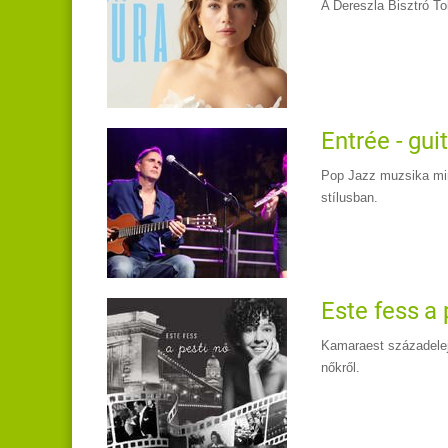
A Dereszla Bisztró To
Entrée - gui
Pop Jazz muzsika min
stílusban.
Este fess a 
Kamaraest századelej
nőkről.