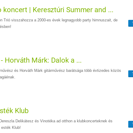
o koncert | Keresztúri Summer and ...
on Trió visszahozza a 2000-es évek legnagyobb party himnuszait, de
lésben!
- Horváth Márk: Dalok a ...
művész és Horváth Márk gitárművész barátsága több évtizedes közös
magáénak.
esték Klub
Dereszla Delikátesz és Vinotéka ad otthon a klubkoncerteknek és
i esték Klub!