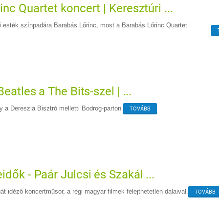
nc Quartet koncert | Keresztúri ...
i esték színpadára Barabás Lőrinc, most a Barabás Lőrinc Quartet
eatles a The Bits-szel | ...
 a Dereszla Bisztró melletti Bodrog-parton.
TOVÁBB
dők - Paár Julcsi és Szakál ...
t idéző koncertműsor, a régi magyar filmek felejthetetlen dalaival.
TOVÁBB