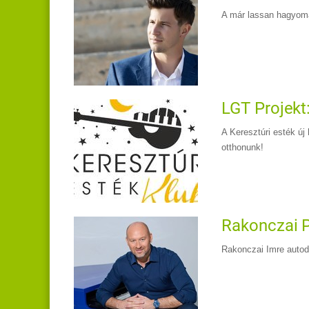
A már lassan hagyomá
LGT Projekt
A Keresztúri esték új
otthonunk!
Rakonczai P
Rakonczai Imre autod