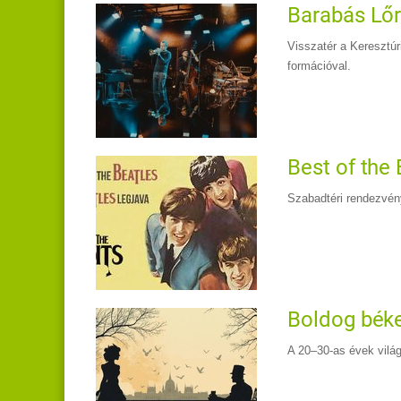
Barabás Lőri
Visszatér a Keresztúr
formációval.
Best of the B
Szabadtéri rendezvény
Boldog békei
A 20–30-as évek világá