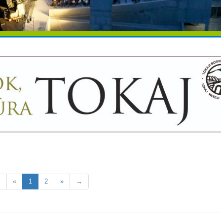
←
«
1
2
»
→