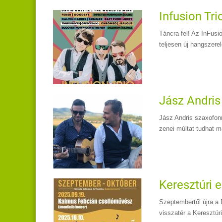
Infusion Tri
Táncra fel! Az InFusi
teljesen új hangszere
Jász Andris 
Jász Andris szaxofon
zenei múltat tudhat 
Keresztúri 
Szeptembertől újra a 
visszatér a Keresztúr