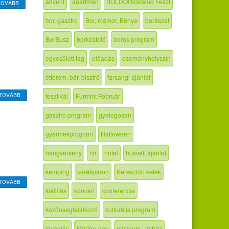
advent
apartman
BOLDOGkisfalud Feszt
TOVÁBB
bor, gasztro
Bor, mámor, Bénye
borászat
BorBusz
borkóstoló
boros program
egyesületi tag
előadás
eseményhelyszín
étterem, bár, bisztró
farsangi ajánlat
fesztivál
Furmint Február
TOVÁBB
gasztro program
gyalogosan
gyermekprogram
Halloween
hangverseny
hír
hotel
húsvéti ajánlat
kemping
kerékpáron
Keresztúri esték
TOVÁBB
kiállítás
koncert
konferencia
közönségtalálkozó
kulturális program
lovaglás
Márton-nap
múzeum | tájház