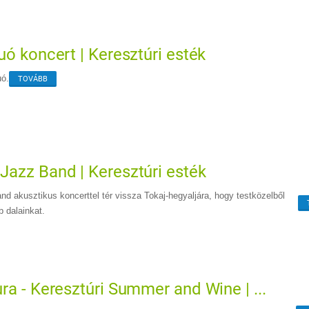
uó koncert | Keresztúri esték
uó.
TOVÁBB
azz Band | Keresztúri esték
 akusztikus koncerttel tér vissza Tokaj-hegyaljára, hogy testközelből
b dalainkat.
ra - Keresztúri Summer and Wine | ...