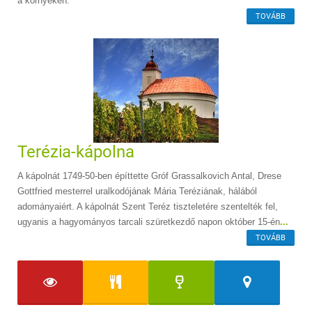
a környéken.
TOVÁBB
Terézia-kápolna
A kápolnát 1749-50-ben építtette Gróf Grassalkovich Antal, Drese
Gottfried mesterrel uralkodójának Mária Teréziának, hálából
adományaiért. A kápolnát Szent Teréz tiszteletére szentelték fel,
ugyanis a hagyományos tarcali szüretkezdő napon október 15-én
...
TOVÁBB