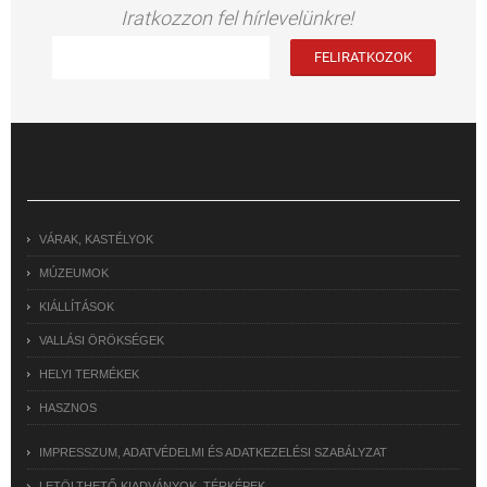
Iratkozzon fel hírlevelünkre!
VÁRAK, KASTÉLYOK
MÚZEUMOK
KIÁLLÍTÁSOK
VALLÁSI ÖRÖKSÉGEK
HELYI TERMÉKEK
HASZNOS
IMPRESSZUM, ADATVÉDELMI ÉS ADATKEZELÉSI SZABÁLYZAT
LETÖLTHETŐ KIADVÁNYOK, TÉRKÉPEK