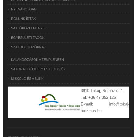
NYILVÁNOSSÁG
RÓLUNK ÍRTÁK
SAJTÓKÖZLEMÉNYEK
EGYESÜLETI TAGOK
SZAKDOLGOZÓKNAK
KALANDOZÁSOK A ZEMPLÉNBEN
SÁTORALJAÚJHELY ÉS HEGYKÖZ
MISKOLC ÉS A BÜKK
3910 Tokaj, Serház út 1.
Tel: +36 47 352 125
E-mail:
info@tokaj-
turizmus.hu