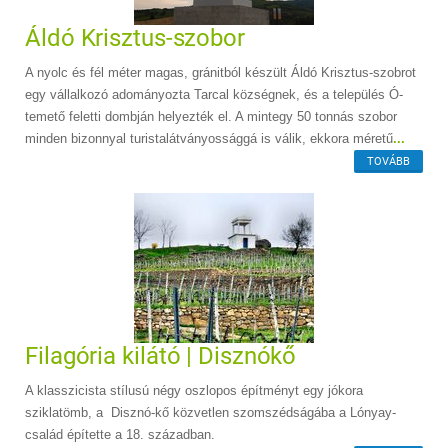
Áldó Krisztus-szobor
A nyolc és fél méter magas, gránitból készült Áldó Krisztus-szobrot
egy vállalkozó adományozta Tarcal községnek, és a település Ó-
temető feletti dombján helyezték el. A mintegy 50 tonnás szobor
minden bizonnyal turistalátványossággá is válik, ekkora méretű
...
TOVÁBB
Filagória kilátó | Disznókő
A klasszicista stílusú négy oszlopos építményt egy jókora
sziklatömb, a Disznó-kő közvetlen szomszédságába a Lónyay-
család építette a 18. században.