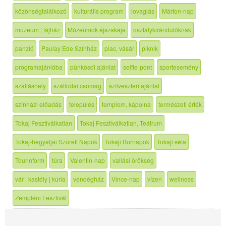
közönségtalálkozó
kulturális program
lovaglás
Márton-nap
múzeum | tájház
Múzeumok éjszakája
osztálykirándulóknak
panzió
Paulay Ede Színház
piac, vásár
piknik
programajánlóba
pünkösdi ajánlat
selfie-pont
sportesemény
szálláshely
szállodai csomag
szilveszteri ajánlat
színházi előadás
település
templom, kápolna
természeti érték
Tokaj Fesztiválkatlan
Tokaj Fesztiválkatlan, Teátrum
Tokaj-hegyaljai Szüreti Napok
Tokaji Bornapok
Tokaji séta
Tourinform
túra
Valentin-nap
vallási örökség
vár | kastély | kúria
vendégház
Vince-nap
vízen
wellness
Zempléni Fesztivál