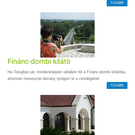
TOVÁBB
Finánc-dombi kilátó
Ha Tokajban jár, mindenképpen sétáljon fel a Finánc-dombi kilátóba,
ahonnan meseszép látvány nyűgözi le a vendégeket.
TOVÁBB