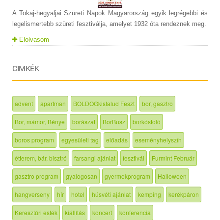
A Tokaj-hegyaljai Szüreti Napok Magyarország egyik legrégebbi és
legelismertebb szüreti fesztiválja, amelyet 1932 óta rendeznek meg.
Elolvasom
CIMKÉK
advent
apartman
BOLDOGkisfalud Feszt
bor, gasztro
Bor, mámor, Bénye
borászat
BorBusz
borkóstoló
boros program
egyesületi tag
előadás
eseményhelyszín
étterem, bár, bisztró
farsangi ajánlat
fesztivál
Furmint Február
gasztro program
gyalogosan
gyermekprogram
Halloween
hangverseny
hír
hotel
húsvéti ajánlat
kemping
kerékpáron
Keresztúri esték
kiállítás
koncert
konferencia