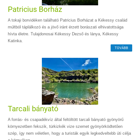
Patricius Borház
A tokaji borvidéken található Patricius Borházat a Kékessy család
múltból táplálkozó és a jövő iránt érzett borászati elhivatottsága
hívta életre. Tulajdonosai Kékessy Dezső és lánya, Kékessy
Katinka.
TOVÁBB
Tarcali bányató
A forrás- és csapadékvíz által feltöltött tarcali bányató gyönyörű
környezetben fekszik, türkizkék vize szemet gyönyörködtetően
szép, így nem véletlen, hogy a turisták egyik legkedveltebb úti célja