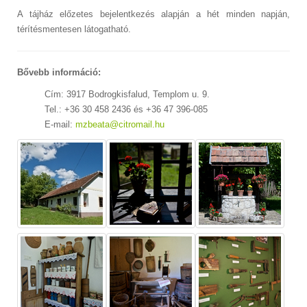
A tájház előzetes bejelentkezés alapján a hét minden napján,
térítésmentesen látogatható.
Bővebb információ:
Cím: 3917 Bodrogkisfalud, Templom u. 9.
Tel.: +36 30 458 2436 és +36 47 396-085
E-mail:
mzbeata@citromail.hu