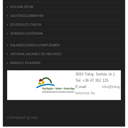
RÓLUNK ÍRTÁK
SAJTÓKÖZLEMÉNYEK
EGYESÜLETI TAGOK
SZAKDOLGOZÓKNAK
KALANDOZÁSOK A ZEMPLÉNBEN
SÁTORALJAÚJHELY ÉS HEGYKÖZ
MISKOLC ÉS A BÜKK
3910 Tokaj, Serház út 1.
Tel: +36 47 352 125
E-mail:
info@tokaj-
turizmus.hu
COPYRIGHT @ 2015