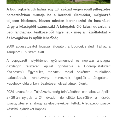
A bodrogkisfaludi tájház egy 19. század végén épült jellegzetes
parasztházban mutatja be a korabeli életmódot, méghozzá
teljesen hitelesen, hiszen minden berendezési és használati
tárgy a községből származik! A látogatók élő falusi udvarba is
bepillanthatnak, testközelből figyelhetik meg a háziállatokat –
és lovaglásra is nyílik lehetőség.
2000 augusztusától fogadja látogatóit a Bodrogkisfaludi Tájház a
Templom u. 9 szám alatt.
A bejegyzett helytörténeti gyűjteménnyel és néprajzi anyaggal
gazdagon felszerelt épület gondozója a Bodrogkisfaludért
Közhasznú Egyesület, melynek tagjai önkéntes munkában
parkosítanak, rendezvényt szerveznek, fogadják a látogatókat.
Facebook oldalunkon részletesen olvashatnak rólunk.
2024 tavaszán a Tájházszövetség felhívásához csatlakozva április
27-28-án nyitjuk a 24. évadot, de előtte készülünk a húsvéti
tojásgyűjtésre is, ahogy az előző években tettük. A legszebb tojások
készítői ajándékot kapnak.