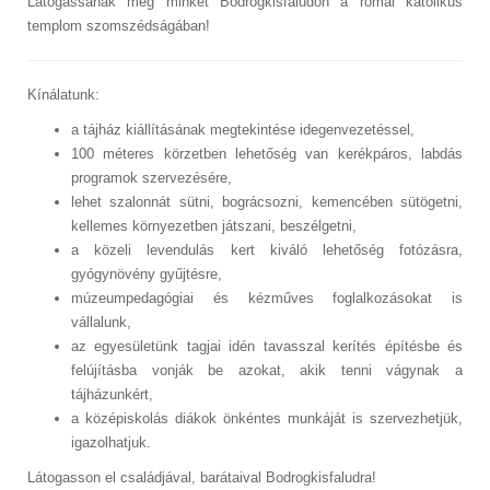
Látogassanak meg minket Bodrogkisfaludon a római katolikus
templom szomszédságában!
Kínálatunk:
a tájház kiállításának megtekintése idegenvezetéssel,
100 méteres körzetben lehetőség van kerékpáros, labdás
programok szervezésére,
lehet szalonnát sütni, bográcsozni, kemencében sütögetni,
kellemes környezetben játszani, beszélgetni,
a közeli levendulás kert kiváló lehetőség fotózásra,
gyógynövény gyűjtésre,
múzeumpedagógiai és kézműves foglalkozásokat is
vállalunk,
az egyesületünk tagjai idén tavasszal kerítés építésbe és
felújításba vonják be azokat, akik tenni vágynak a
tájházunkért,
a középiskolás diákok önkéntes munkáját is szervezhetjük,
igazolhatjuk.
Látogasson el családjával, barátaival Bodrogkisfaludra!