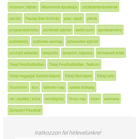
múzeum | tájház
Múzeumok éjszakája
osztálykirándulóknak
panzió
Paulay Ede Színház
piac, vásár
piknik
programajánlóba
pünkösdi ajánlat
selfie-pont
sportesemény
szálláshely
szállodai csomag
szilveszteri ajánlat
színházi előadás
település
templom, kápolna
természeti érték
Tokaj Fesztiválkatlan
Tokaj Fesztiválkatlan, Teátrum
Tokaj-hegyaljai Szüreti Napok
Tokaji Bornapok
Tokaji séta
Tourinform
túra
Valentin-nap
vallási örökség
vár | kastély | kúria
vendégház
Vince-nap
vízen
wellness
Zempléni Fesztivál
Iratkozzon fel hírlevelünkre!