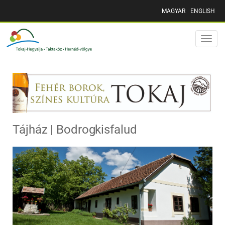
MAGYAR
ENGLISH
Toggle
naviga
Tájház | Bodrogkisfalud