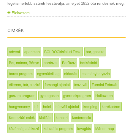
legelismertebb szüreti fesztiválja, amelyet 1932 óta rendeznek meg.
Elolvasom
CIMKÉK
advent
apartman
BOLDOGkisfalud Feszt
bor, gasztro
Bor, mámor, Bénye
borászat
BorBusz
borkóstoló
boros program
egyesületi tag
előadás
eseményhelyszín
étterem, bár, bisztró
farsangi ajánlat
fesztivál
Furmint Február
gasztro program
gyalogosan
gyermekprogram
Halloween
hangverseny
hír
hotel
húsvéti ajánlat
kemping
kerékpáron
Keresztúri esték
kiállítás
koncert
konferencia
közönségtalálkozó
kulturális program
lovaglás
Márton-nap