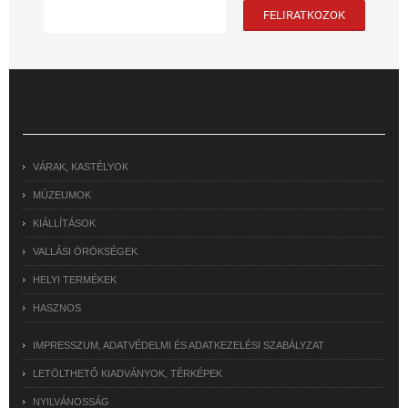
VÁRAK, KASTÉLYOK
MÚZEUMOK
KIÁLLÍTÁSOK
VALLÁSI ÖRÖKSÉGEK
HELYI TERMÉKEK
HASZNOS
IMPRESSZUM, ADATVÉDELMI ÉS ADATKEZELÉSI SZABÁLYZAT
LETÖLTHETŐ KIADVÁNYOK, TÉRKÉPEK
NYILVÁNOSSÁG