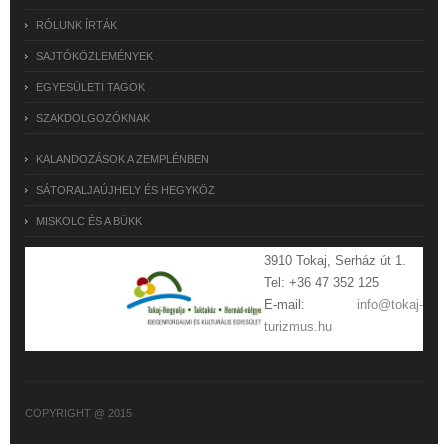
RÓLUNK ÍRTÁK
SAJTÓKÖZLEMÉNYEK
EGYESÜLETI TAGOK
SZAKDOLGOZÓKNAK
KALANDOZÁSOK A ZEMPLÉNBEN
SÁTORALJAÚJHELY ÉS HEGYKÖZ
MISKOLC ÉS A BÜKK
3910 Tokaj, Serház út 1.
Tel: +36 47 352 125
E-mail:
info@tokaj-
turizmus.hu
COPYRIGHT @ 2015