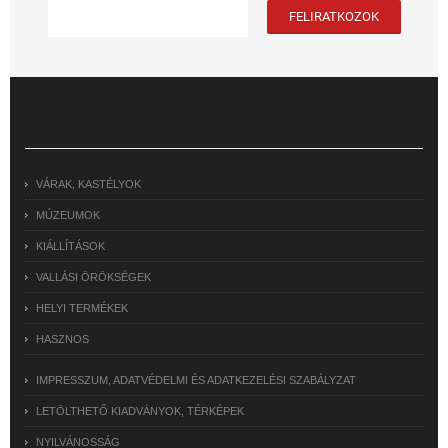
VÁRAK, KASTÉLYOK
MÚZEUMOK
KIÁLLÍTÁSOK
VALLÁSI ÖRÖKSÉGEK
HELYI TERMÉKEK
HASZNOS
IMPRESSZUM, ADATVÉDELMI ÉS ADATKEZELÉSI SZABÁLYZAT
LETÖLTHETŐ KIADVÁNYOK, TÉRKÉPEK
NYILVÁNOSSÁG