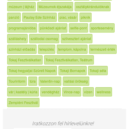
múzeum | tájház
Múzeumok éjszakája
osztálykirándulóknak
panzió
Paulay Ede Színház
piac, vásár
piknik
programajánlóba
pünkösdi ajánlat
selfie-pont
sportesemény
szálláshely
szállodai csomag
szilveszteri ajánlat
színházi előadás
település
templom, kápolna
természeti érték
Tokaj Fesztiválkatlan
Tokaj Fesztiválkatlan, Teátrum
Tokaj-hegyaljai Szüreti Napok
Tokaji Bornapok
Tokaji séta
Tourinform
túra
Valentin-nap
vallási örökség
vár | kastély | kúria
vendégház
Vince-nap
vízen
wellness
Zempléni Fesztivál
Iratkozzon fel hírlevelünkre!