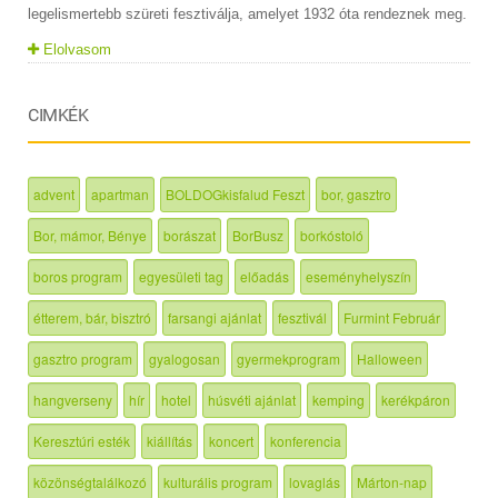
legelismertebb szüreti fesztiválja, amelyet 1932 óta rendeznek meg.
Elolvasom
CIMKÉK
advent
apartman
BOLDOGkisfalud Feszt
bor, gasztro
Bor, mámor, Bénye
borászat
BorBusz
borkóstoló
boros program
egyesületi tag
előadás
eseményhelyszín
étterem, bár, bisztró
farsangi ajánlat
fesztivál
Furmint Február
gasztro program
gyalogosan
gyermekprogram
Halloween
hangverseny
hír
hotel
húsvéti ajánlat
kemping
kerékpáron
Keresztúri esték
kiállítás
koncert
konferencia
közönségtalálkozó
kulturális program
lovaglás
Márton-nap