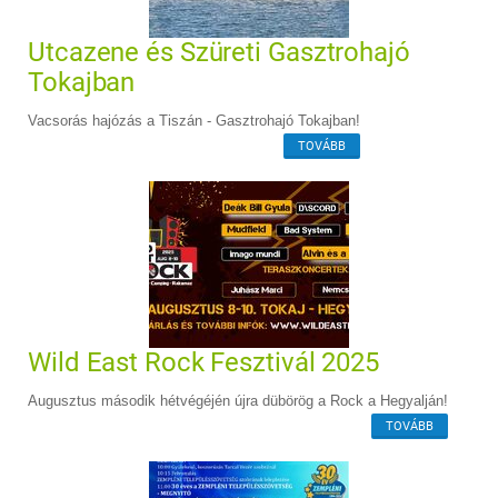
Utcazene és Szüreti Gasztrohajó
Tokajban
Vacsorás hajózás a Tiszán - Gasztrohajó Tokajban!
TOVÁBB
Wild East Rock Fesztivál 2025
Augusztus második hétvégéjén újra dübörög a Rock a Hegyalján!
TOVÁBB