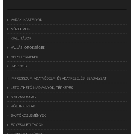
VÁRAK, KASTÉLYOK
MÚZEUMOK
KIÁLLÍTÁSOK
VALLÁSI ÖRÖKSÉGEK
HELYI TERMÉKEK
HASZNOS
IMPRESSZUM, ADATVÉDELMI ÉS ADATKEZELÉSI SZABÁLYZAT
LETÖLTHETŐ KIADVÁNYOK, TÉRKÉPEK
NYILVÁNOSSÁG
RÓLUNK ÍRTÁK
SAJTÓKÖZLEMÉNYEK
EGYESÜLETI TAGOK
SZAKDOLGOZÓKNAK