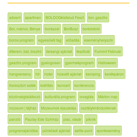
advent
apartman
BOLDOGkisfalud Feszt
bor, gasztro
Bor, mámor, Bénye
borászat
BorBusz
borkóstoló
boros program
egyesületi tag
előadás
eseményhelyszín
étterem, bár, bisztró
farsangi ajánlat
fesztivál
Furmint Február
gasztro program
gyalogosan
gyermekprogram
Halloween
hangverseny
hír
hotel
húsvéti ajánlat
kemping
kerékpáron
Keresztúri esték
kiállítás
koncert
konferencia
közönségtalálkozó
kulturális program
lovaglás
Márton-nap
múzeum | tájház
Múzeumok éjszakája
osztálykirándulóknak
panzió
Paulay Ede Színház
piac, vásár
piknik
programajánlóba
pünkösdi ajánlat
selfie-pont
sportesemény