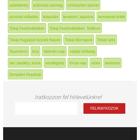
szálláshely
szállodai csomag
szilveszteri ajánlat
színházi előadás
település
templom, kápolna
természeti érték
Tokaj Fesztiválkatlan
Tokaj Fesztiválkatlan, Teátrum
Tokaj-hegyaljai Szüreti Napok
Tokaji Bornapok
Tokaji séta
Tourinform
túra
Valentin-nap
vallási örökség
vár | kastély | kúria
vendégház
Vince-nap
vízen
wellness
Zempléni Fesztivál
Iratkozzon fel hírlevelünkre!