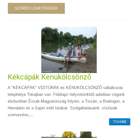
SZŰRÉSI LEHETŐSÉGEK
Kékcápák Kenukölcsönző
A "KÉKCÁPÁK" VÍZITÚRÁK és KENUKÖLCSÖNZÕ vállalkozás
telephelye Tokajban van. Földrajzi helyzetünkbõl adódóan cégünk
elsõsorban Észak-Magyarország folyóin, a Tiszán, a Bodrogon, a
Hernádon és a Sajón indít túrákat. Szolgáltatásaink: vízitúrák
szervezése,
...
TOVÁBB