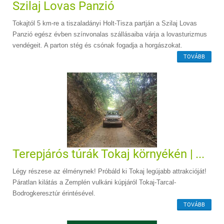
Szilaj Lovas Panzió
Tokajtól 5 km-re a tiszaladányi Holt-Tisza partján a Szilaj Lovas
Panzió egész évben színvonalas szállásaiba várja a lovasturizmus
vendégeit. A parton stég és csónak fogadja a horgászokat.
TOVÁBB
Terepjárós túrák Tokaj környékén | ...
Légy részese az élménynek! Próbáld ki Tokaj legújabb attrakcióját!
Páratlan kilátás a Zemplén vulkáni kúpjáról Tokaj-Tarcal-
Bodrogkeresztúr érintésével.
TOVÁBB