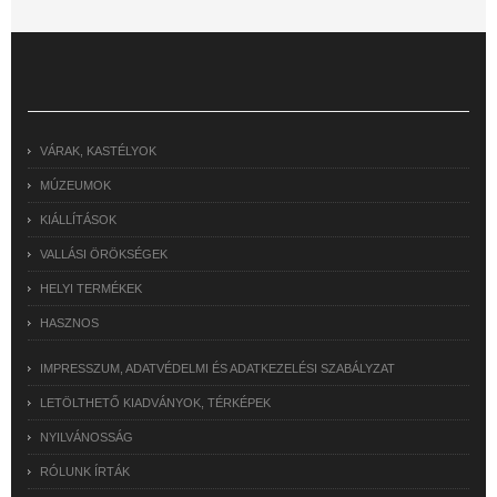
VÁRAK, KASTÉLYOK
MÚZEUMOK
KIÁLLÍTÁSOK
VALLÁSI ÖRÖKSÉGEK
HELYI TERMÉKEK
HASZNOS
IMPRESSZUM, ADATVÉDELMI ÉS ADATKEZELÉSI SZABÁLYZAT
LETÖLTHETŐ KIADVÁNYOK, TÉRKÉPEK
NYILVÁNOSSÁG
RÓLUNK ÍRTÁK