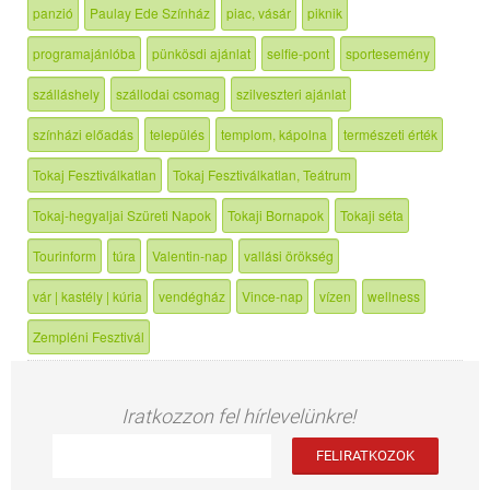
panzió
Paulay Ede Színház
piac, vásár
piknik
programajánlóba
pünkösdi ajánlat
selfie-pont
sportesemény
szálláshely
szállodai csomag
szilveszteri ajánlat
színházi előadás
település
templom, kápolna
természeti érték
Tokaj Fesztiválkatlan
Tokaj Fesztiválkatlan, Teátrum
Tokaj-hegyaljai Szüreti Napok
Tokaji Bornapok
Tokaji séta
Tourinform
túra
Valentin-nap
vallási örökség
vár | kastély | kúria
vendégház
Vince-nap
vízen
wellness
Zempléni Fesztivál
Iratkozzon fel hírlevelünkre!