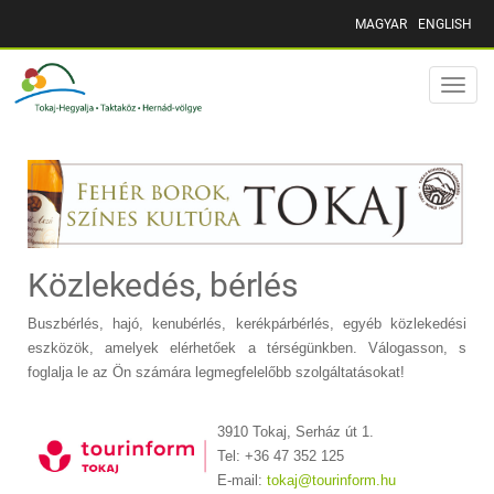
MAGYAR
ENGLISH
Toggle
naviga
Közlekedés, bérlés
Buszbérlés, hajó, kenubérlés, kerékpárbérlés, egyéb közlekedési
eszközök, amelyek elérhetőek a térségünkben. Válogasson, s
foglalja le az Ön számára legmegfelelőbb szolgáltatásokat!
3910 Tokaj, Serház út 1.
Tel: +36 47 352 125
E-mail:
tokaj@tourinform.hu