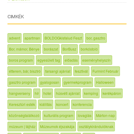
CIMKÉK
advent
apartman
BOLDOGkisfalud Feszt
bor, gasztro
Bor, mámor, Bénye
borászat
BorBusz
borkóstoló
boros program
egyesületi tag
előadás
eseményhelyszín
étterem, bár, bisztró
farsangi ajánlat
fesztivál
Furmint Február
gasztro program
gyalogosan
gyermekprogram
Halloween
hangverseny
hír
hotel
húsvéti ajánlat
kemping
kerékpáron
Keresztúri esték
kiállítás
koncert
konferencia
közönségtalálkozó
kulturális program
lovaglás
Márton-nap
múzeum | tájház
Múzeumok éjszakája
osztálykirándulóknak