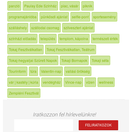
panzió
Paulay Ede Színház
piac, vásár
piknik
programajánlóba
pünkösdi ajánlat
selfie-pont
sportesemény
szálláshely
szállodai csomag
szilveszteri ajánlat
színházi előadás
település
templom, kápolna
természeti érték
Tokaj Fesztiválkatlan
Tokaj Fesztiválkatlan, Teátrum
Tokaj-hegyaljai Szüreti Napok
Tokaji Bornapok
Tokaji séta
Tourinform
túra
Valentin-nap
vallási örökség
vár | kastély | kúria
vendégház
Vince-nap
vízen
wellness
Zempléni Fesztivál
Iratkozzon fel hírlevelünkre!