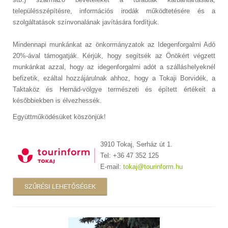
településszépítésre, információs irodák működtetésére és a
szolgáltatások színvonalának javítására fordítjuk.
Mindennapi munkánkat az önkormányzatok az Idegenforgalmi Adó
20%-ával támogatják. Kérjük, hogy segítsék az Önökért végzett
munkánkat azzal, hogy az idegenforgalmi adót a szálláshelyeknél
befizetik, ezáltal hozzájárulnak ahhoz, hogy a Tokaji Borvidék, a
Taktaköz és Hernád-völgye természeti és épített értékeit a
későbbiekben is élvezhessék.
Együttműködésüket köszönjük!
3910 Tokaj, Serház út 1.
Tel: +36 47 352 125
E-mail:
tokaj@tourinform.hu
SZŰRÉSI LEHETŐSÉGEK