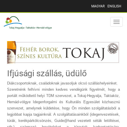
MAGYAR
ENGLISH
Toggle
naviga
Ifjúsági szállás, üdülő
Diákcsoportoknak, családoknak javasoljuk olcsó szálláshelyeinket.
Szeretnénk felhívni minden kedves vendégünk figyelmét, hogy a
portált működtető helyi TDM szervezet, a Tokaj-Hegyalja, Taktaköz,
Hernád-völgye Idegenforgalmi és Kulturális Egyesület közhasznú
szervezet, amelynek küldetése, hogy Ön minden szolgáltatásból a
legjobbat kapja tagjainknál. A szolgáltatásainkból (idegenvezetések,
túrák, kerékpárkölcsönzés, Guide@hand vezetett séták letöltései,
stb.) származó bevételeket a túrautak karbantartására,