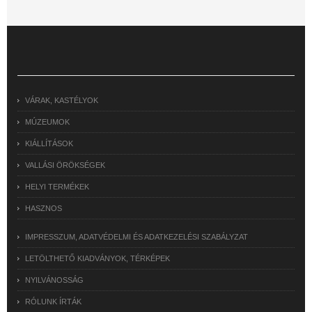
VÁRAK, KASTÉLYOK
MÚZEUMOK
KIÁLLÍTÁSOK
VALLÁSI ÖRÖKSÉGEK
HELYI TERMÉKEK
HASZNOS
IMPRESSZUM, ADATVÉDELMI ÉS ADATKEZELÉSI SZABÁLYZAT
LETÖLTHETŐ KIADVÁNYOK, TÉRKÉPEK
NYILVÁNOSSÁG
RÓLUNK ÍRTÁK