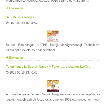
programban a- HUSK/2401/01/2.4/010 számú és Kassától ...
Elolvasom
Szüreti Borzsongás
2025-09-30 16:04:57
Szüreti Borzsongás a THE Tokaji Mezőgazdasági Technikum,
Szakképző Iskola és Kollégiumban!
Elolvasom
Tokaj-hegyaljai Szüreti Napok – Fehér borok, színes kultúra
2025-09-18 13:40:43
A Tokaj-hegyaljai Szüreti Napok Magyarország egyik legrégebbi és
legelismertebb szüreti fesztiválja, amelyet 1932 óta rendeznek meg.