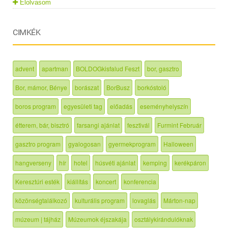
Elolvasom
CIMKÉK
advent
apartman
BOLDOGkisfalud Feszt
bor, gasztro
Bor, mámor, Bénye
borászat
BorBusz
borkóstoló
boros program
egyesületi tag
előadás
eseményhelyszín
étterem, bár, bisztró
farsangi ajánlat
fesztivál
Furmint Február
gasztro program
gyalogosan
gyermekprogram
Halloween
hangverseny
hír
hotel
húsvéti ajánlat
kemping
kerékpáron
Keresztúri esték
kiállítás
koncert
konferencia
közönségtalálkozó
kulturális program
lovaglás
Márton-nap
múzeum | tájház
Múzeumok éjszakája
osztálykirándulóknak