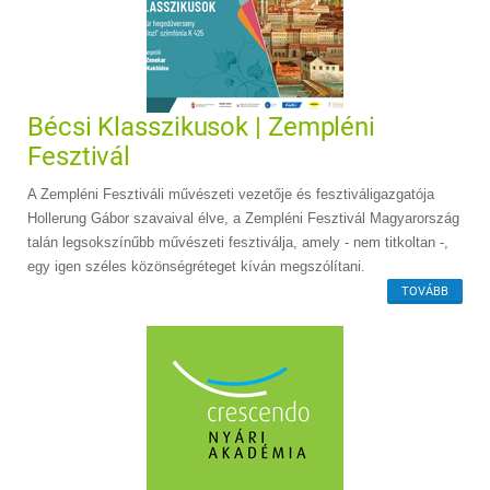
Bécsi Klasszikusok | Zempléni
Fesztivál
A Zempléni Fesztiváli művészeti vezetője és fesztiváligazgatója
Hollerung Gábor szavaival élve, a Zempléni Fesztivál Magyarország
talán legsokszínűbb művészeti fesztiválja, amely - nem titkoltan -,
egy igen széles közönségréteget kíván megszólítani.
TOVÁBB