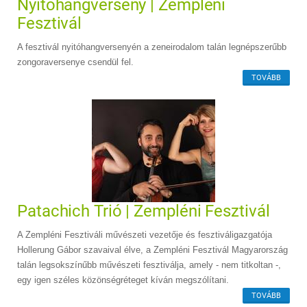
Nyitóhangverseny | Zempléni
Fesztivál
A fesztivál nyitóhangversenyén a zeneirodalom talán legnépszerűbb
zongoraversenye csendül fel.
TOVÁBB
Patachich Trió | Zempléni Fesztivál
A Zempléni Fesztiváli művészeti vezetője és fesztiváligazgatója
Hollerung Gábor szavaival élve, a Zempléni Fesztivál Magyarország
talán legsokszínűbb művészeti fesztiválja, amely - nem titkoltan -,
egy igen széles közönségréteget kíván megszólítani.
TOVÁBB