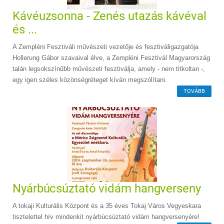
Kávéuzsonna - Zenés utazás kávéval
és ...
A Zempléni Fesztiváli művészeti vezetője és fesztiváligazgatója
Hollerung Gábor szavaival élve, a Zempléni Fesztivál Magyarország
talán legsokszínűbb művészeti fesztiválja, amely - nem titkoltan -,
egy igen széles közönségréteget kíván megszólítani.
TOVÁBB
Nyárbúcsúztató vidám hangverseny
A tokaji Kulturális Központ és a 35 éves Tokaj Város Vegyeskara
tisztelettel hív mindenkit nyárbúcsúztató vidám hangversenyére!