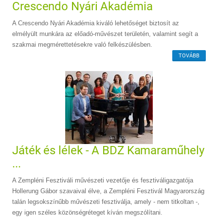
Crescendo Nyári Akadémia
A Crescendo Nyári Akadémia kiváló lehetőséget biztosít az
elmélyült munkára az előadó-művészet területén, valamint segít a
szakmai megmérettetésekre való felkészülésben.
TOVÁBB
Játék és lélek - A BDZ Kamaraműhely
...
A Zempléni Fesztiváli művészeti vezetője és fesztiváligazgatója
Hollerung Gábor szavaival élve, a Zempléni Fesztivál Magyarország
talán legsokszínűbb művészeti fesztiválja, amely - nem titkoltan -,
egy igen széles közönségréteget kíván megszólítani.