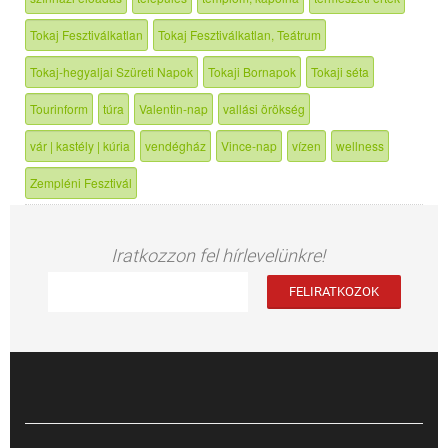
Tokaj Fesztiválkatlan
Tokaj Fesztiválkatlan, Teátrum
Tokaj-hegyaljai Szüreti Napok
Tokaji Bornapok
Tokaji séta
Tourinform
túra
Valentin-nap
vallási örökség
vár | kastély | kúria
vendégház
Vince-nap
vízen
wellness
Zempléni Fesztivál
Iratkozzon fel hírlevelünkre!