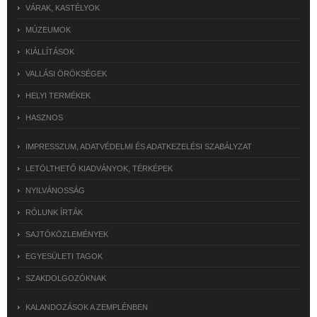
VÁRAK, KASTÉLYOK
MÚZEUMOK
KIÁLLÍTÁSOK
VALLÁSI ÖRÖKSÉGEK
HELYI TERMÉKEK
HASZNOS
IMPRESSZUM, ADATVÉDELMI ÉS ADATKEZELÉSI SZABÁLYZAT
LETÖLTHETŐ KIADVÁNYOK, TÉRKÉPEK
NYILVÁNOSSÁG
RÓLUNK ÍRTÁK
SAJTÓKÖZLEMÉNYEK
EGYESÜLETI TAGOK
SZAKDOLGOZÓKNAK
KALANDOZÁSOK A ZEMPLÉNBEN