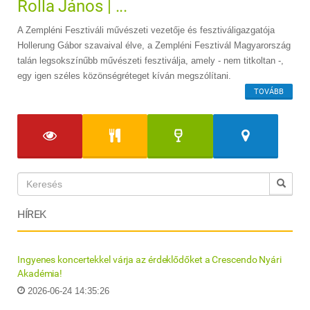
Rolla János | ...
A Zempléni Fesztiváli művészeti vezetője és fesztiváligazgatója
Hollerung Gábor szavaival élve, a Zempléni Fesztivál Magyarország
talán legsokszínűbb művészeti fesztiválja, amely - nem titkoltan -,
egy igen széles közönségréteget kíván megszólítani.
TOVÁBB
HÍREK
Ingyenes koncertekkel várja az érdeklődőket a Crescendo Nyári
Akadémia!
2026-06-24 14:35:26