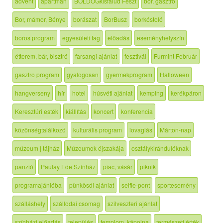
advent
apartman
BOLDOGkisfalud Feszt
bor, gasztro
Bor, mámor, Bénye
borászat
BorBusz
borkóstoló
boros program
egyesületi tag
előadás
eseményhelyszín
étterem, bár, bisztró
farsangi ajánlat
fesztivál
Furmint Február
gasztro program
gyalogosan
gyermekprogram
Halloween
hangverseny
hír
hotel
húsvéti ajánlat
kemping
kerékpáron
Keresztúri esték
kiállítás
koncert
konferencia
közönségtalálkozó
kulturális program
lovaglás
Márton-nap
múzeum | tájház
Múzeumok éjszakája
osztálykirándulóknak
panzió
Paulay Ede Színház
piac, vásár
piknik
programajánlóba
pünkösdi ajánlat
selfie-pont
sportesemény
szálláshely
szállodai csomag
szilveszteri ajánlat
színházi előadás
település
templom, kápolna
természeti érték