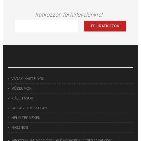
Iratkozzon fel hírlevelünkre!
VÁRAK, KASTÉLYOK
MÚZEUMOK
KIÁLLÍTÁSOK
VALLÁSI ÖRÖKSÉGEK
HELYI TERMÉKEK
HASZNOS
IMPRESSZUM, ADATVÉDELMI ÉS ADATKEZELÉSI SZABÁLYZAT