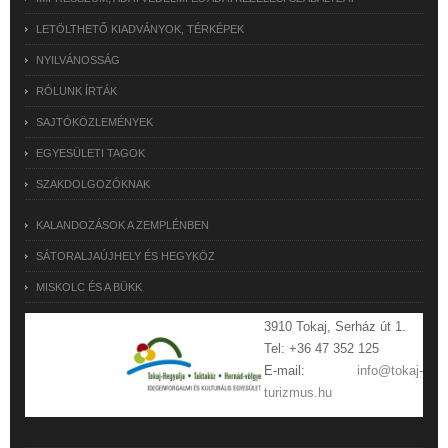
LETÖLTHETŐ KIADVÁNYOK, TÉRKÉPEK
NYILVÁNOSSÁG
RÓLUNK ÍRTÁK
SAJTÓKÖZLEMÉNYEK
EGYESÜLETI TAGOK
SZAKDOLGOZÓKNAK
KALANDOZÁSOK A ZEMPLÉNBEN
SÁTORALJAÚJHELY ÉS HEGYKÖZ
MISKOLC ÉS A BÜKK
3910 Tokaj, Serház út 1.
Tel: +36 47 352 125
E-mail:
info@tokaj-
turizmus.hu