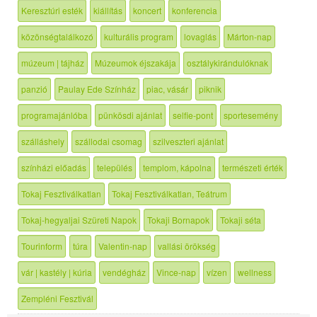
Keresztúri esték
kiállítás
koncert
konferencia
közönségtalálkozó
kulturális program
lovaglás
Márton-nap
múzeum | tájház
Múzeumok éjszakája
osztálykirándulóknak
panzió
Paulay Ede Színház
piac, vásár
piknik
programajánlóba
pünkösdi ajánlat
selfie-pont
sportesemény
szálláshely
szállodai csomag
szilveszteri ajánlat
színházi előadás
település
templom, kápolna
természeti érték
Tokaj Fesztiválkatlan
Tokaj Fesztiválkatlan, Teátrum
Tokaj-hegyaljai Szüreti Napok
Tokaji Bornapok
Tokaji séta
Tourinform
túra
Valentin-nap
vallási örökség
vár | kastély | kúria
vendégház
Vince-nap
vízen
wellness
Zempléni Fesztivál