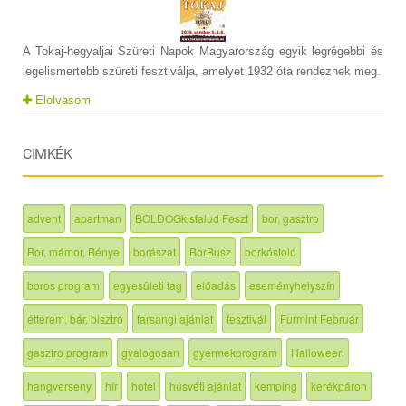
A Tokaj-hegyaljai Szüreti Napok Magyarország egyik legrégebbi és
legelismertebb szüreti fesztiválja, amelyet 1932 óta rendeznek meg.
Elolvasom
CIMKÉK
advent
apartman
BOLDOGkisfalud Feszt
bor, gasztro
Bor, mámor, Bénye
borászat
BorBusz
borkóstoló
boros program
egyesületi tag
előadás
eseményhelyszín
étterem, bár, bisztró
farsangi ajánlat
fesztivál
Furmint Február
gasztro program
gyalogosan
gyermekprogram
Halloween
hangverseny
hír
hotel
húsvéti ajánlat
kemping
kerékpáron