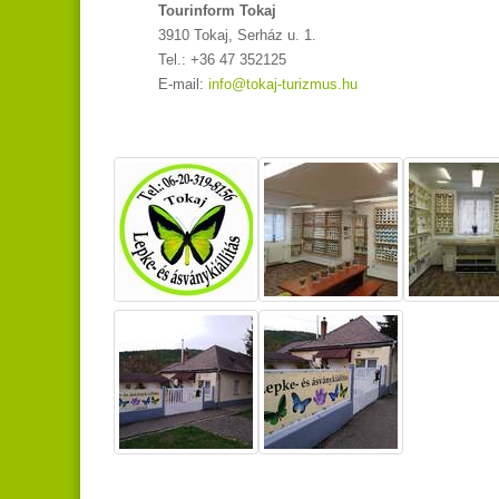
Tourinform Tokaj
3910 Tokaj, Serház u. 1.
Tel.: +36 47 352125
E-mail:
info@tokaj-turizmus.hu