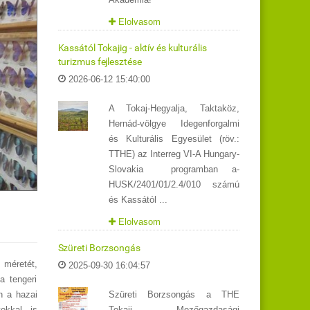
Elolvasom
Kassától Tokajig - aktív és kulturális
turizmus fejlesztése
2026-06-12 15:40:00
A Tokaj-Hegyalja, Taktaköz,
Hernád-völgye Idegenforgalmi
és Kulturális Egyesület (röv.:
TTHE) az Interreg VI-A Hungary-
Slovakia programban a-
HUSK/2401/01/2.4/010 számú
és Kassától ...
Elolvasom
Szüreti Borzsongás
 méretét,
2025-09-30 16:04:57
a tengeri
Szüreti Borzsongás a THE
n a hazai
Tokaji Mezőgazdasági
okkal is