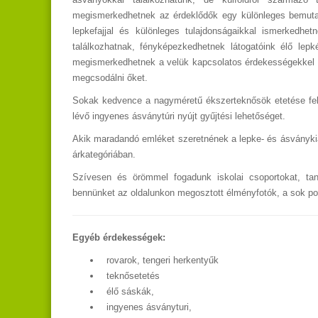
megismerkedhetnek az érdeklődők egy különleges bemuta
lepkefajjal és különleges tulajdonságaikkal ismerkedh
találkozhatnak, fényképezkedhetnek látogatóink élő lepké
megismerkedhetnek a velük kapcsolatos érdekességekkel i
megcsodálni őket.
Sokak kedvence a nagyméretű ékszerteknősök etetése felü
lévő ingyenes ásványtúri nyújt gyűjtési lehetőséget.
Akik maradandó emléket szeretnének a lepke- és ásványkiá
árkategóriában.
Szívesen és örömmel fogadunk iskolai csoportokat, tanu
bennünket az oldalunkon megosztott élményfotók, a sok po
Egyéb érdekességek:
rovarok, tengeri herkentyűk
teknősetetés
élő sáskák,
ingyenes ásványturi,