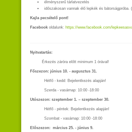
élményszerű tárlatvezetés
időszakosan vannak élő lepkék és bátorságpróba. (
Kajla pecsételő pont!
Facebook
oldalunk:
https://www.facebook.com/lepkeesasva
Nyitvatartás:
Érkezés záróra előtt minimum 1 órával!
Főszezon:
június 10. - augusztus 31.
Hétfő - kedd: Bejelentkezés alapján!
Szerda - vasárnap: 10:00 -18:00
Utószezon:
szeptember 1. – szeptember 30.
Hétfő - péntek: Bejelentkezés alapján!
Szombat - vasárnap: 10:00 -18:00
Előszezon:
március 25. - június 9.