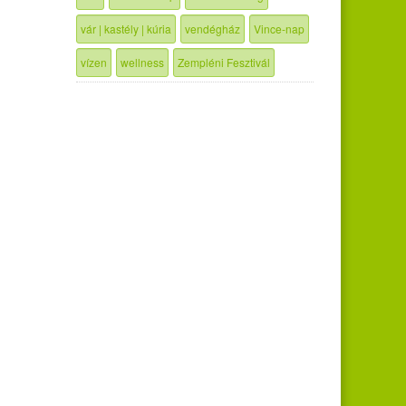
vár | kastély | kúria
vendégház
Vince-nap
vízen
wellness
Zempléni Fesztivál