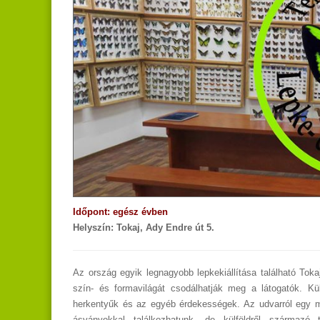
Időpont: egész évben
Helyszín: Tokaj, Ady Endre út 5.
Az ország egyik legnagyobb lepkekiállítása található To
szín- és formavilágát csodálhatják meg a látogatók. Kü
herkentyűk és az egyéb érdekességek. Az udvarról egy má
ásványokkal találkozhatunk, de külföldről származó