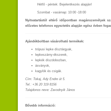
Hétfő - péntek: Bejelentkezés alapján!
Szombat - vasárnap: 10:00 -18:00
Nyitvatartástól eltérő időpontban magánszemélyek s
előzetes telefonos egyeztetés alapján egész évben foga
Ajándékboltban vásárolható termékek:
trópusi lepke dísztárgyak,
lepkeszárny-ékszerek,
lepkék díszdobozban,
ásványok,
kagylók és csigák.
Cím: Tokaj, Ady Endre út 5.
Tel.: +36 20 319 8156
Tulajdonos neve: Zavodnyik János
Bővebb információ: