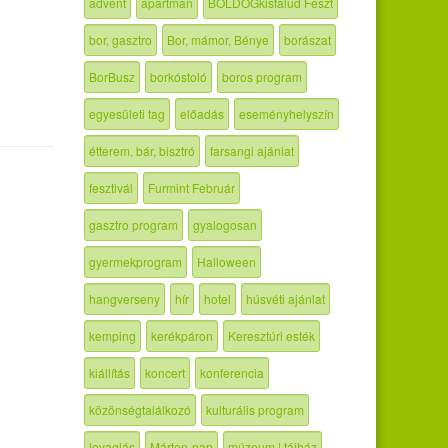
advent
apartman
BOLDOGkisfalud Feszt
bor, gasztro
Bor, mámor, Bénye
borászat
BorBusz
borkóstoló
boros program
egyesületi tag
előadás
eseményhelyszín
étterem, bár, bisztró
farsangi ajánlat
fesztivál
Furmint Február
gasztro program
gyalogosan
gyermekprogram
Halloween
hangverseny
hír
hotel
húsvéti ajánlat
kemping
kerékpáron
Keresztúri esték
kiállítás
koncert
konferencia
közönségtalálkozó
kulturális program
lovaglás
Márton-nap
múzeum | tájház