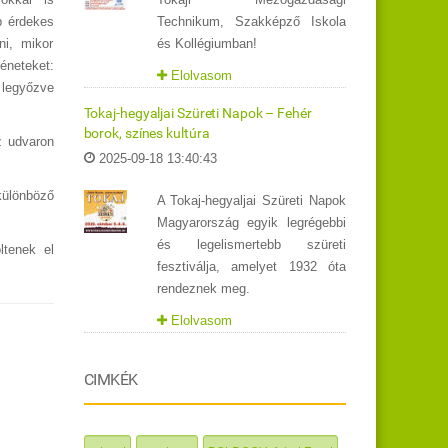
Technikum, Szakképző Iskola
b érdekes
és Kollégiumban!
ni, mikor
éneteket:
Elolvasom
 legyőzve
Tokaj-hegyaljai Szüreti Napok – Fehér
borok, színes kultúra
z udvaron
2025-09-18 13:40:43
különböző
A Tokaj-hegyaljai Szüreti Napok
Magyarország egyik legrégebbi
és legelismertebb szüreti
ltenek el
fesztiválja, amelyet 1932 óta
rendeznek meg.
Elolvasom
CIMKÉK