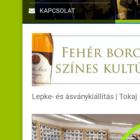
KAPCSOLAT
Lepke- és ásványkiállítás | Tokaj