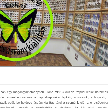
kajban egy magángyűjteményben. Több mint 3.700 db trópusi lepke hatalmas
lön termekben vannak a nappali-éjszakai lepkék, a rovarok, a bogarak, 
sik épületbe belépve ásványkiállítás tárul a szemünk elé, ahol elsősorba
 természeti kincsek is gazdagítják a látványt. Az UV aktív ásvány