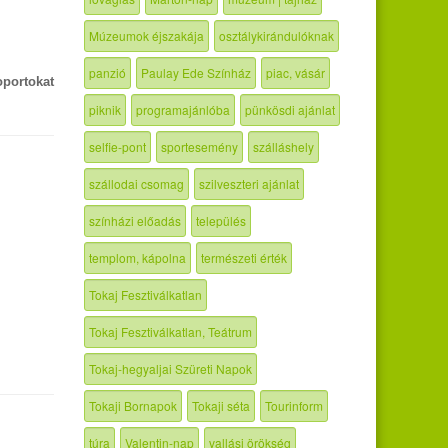
Múzeumok éjszakája
osztálykirándulóknak
panzió
Paulay Ede Színház
piac, vásár
portokat
piknik
programajánlóba
pünkösdi ajánlat
selfie-pont
sportesemény
szálláshely
szállodai csomag
szilveszteri ajánlat
színházi előadás
település
templom, kápolna
természeti érték
Tokaj Fesztiválkatlan
Tokaj Fesztiválkatlan, Teátrum
Tokaj-hegyaljai Szüreti Napok
Tokaji Bornapok
Tokaji séta
Tourinform
túra
Valentin-nap
vallási örökség