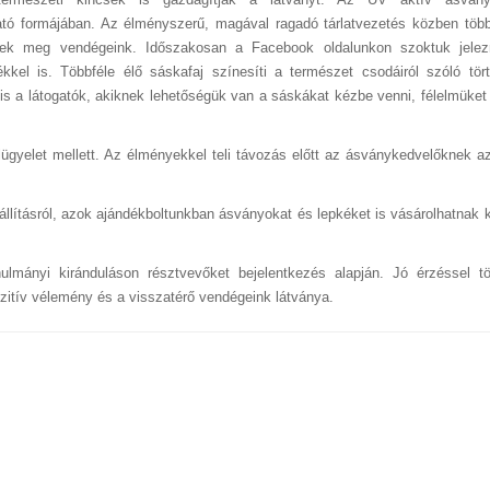
tó formájában. Az élményszerű, magával ragadó tárlatvezetés közben töb
etnek meg vendégeink. Időszakosan a Facebook oldalunkon szoktuk jelez
kkel is. Többféle élő sáskafaj színesíti a természet csodáiról szóló tört
s a látogatók, akiknek lehetőségük van a sáskákat kézbe venni, félelmüket
gyelet mellett. Az élményekkel teli távozás előtt az ásványkedvelőknek a
llításról, azok ajándékboltunkban ásványokat és lepkéket is vásárolhatnak 
lmányi kiránduláson résztvevőket bejelentkezés alapján. Jó érzéssel tö
zitív vélemény és a visszatérő vendégeink látványa.