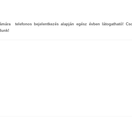
zámára
telefonos bejelentkezés alapján egész évben látogatható! Cso
dunk!