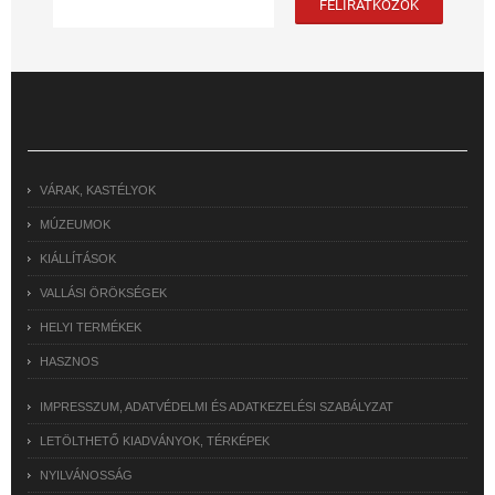
VÁRAK, KASTÉLYOK
MÚZEUMOK
KIÁLLÍTÁSOK
VALLÁSI ÖRÖKSÉGEK
HELYI TERMÉKEK
HASZNOS
IMPRESSZUM, ADATVÉDELMI ÉS ADATKEZELÉSI SZABÁLYZAT
LETÖLTHETŐ KIADVÁNYOK, TÉRKÉPEK
NYILVÁNOSSÁG