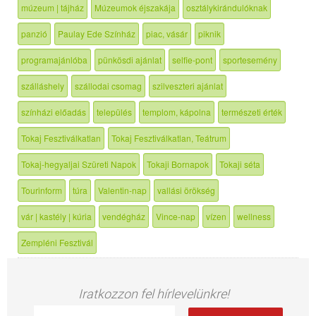
múzeum | tájház
Múzeumok éjszakája
osztálykirándulóknak
panzió
Paulay Ede Színház
piac, vásár
piknik
programajánlóba
pünkösdi ajánlat
selfie-pont
sportesemény
szálláshely
szállodai csomag
szilveszteri ajánlat
színházi előadás
település
templom, kápolna
természeti érték
Tokaj Fesztiválkatlan
Tokaj Fesztiválkatlan, Teátrum
Tokaj-hegyaljai Szüreti Napok
Tokaji Bornapok
Tokaji séta
Tourinform
túra
Valentin-nap
vallási örökség
vár | kastély | kúria
vendégház
Vince-nap
vízen
wellness
Zempléni Fesztivál
Iratkozzon fel hírlevelünkre!