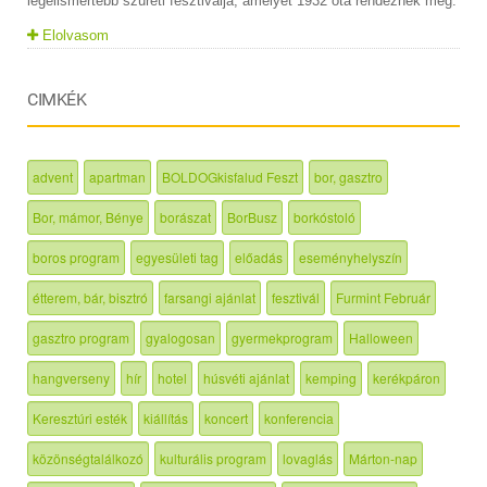
legelismertebb szüreti fesztiválja, amelyet 1932 óta rendeznek meg.
Elolvasom
CIMKÉK
advent
apartman
BOLDOGkisfalud Feszt
bor, gasztro
Bor, mámor, Bénye
borászat
BorBusz
borkóstoló
boros program
egyesületi tag
előadás
eseményhelyszín
étterem, bár, bisztró
farsangi ajánlat
fesztivál
Furmint Február
gasztro program
gyalogosan
gyermekprogram
Halloween
hangverseny
hír
hotel
húsvéti ajánlat
kemping
kerékpáron
Keresztúri esték
kiállítás
koncert
konferencia
közönségtalálkozó
kulturális program
lovaglás
Márton-nap