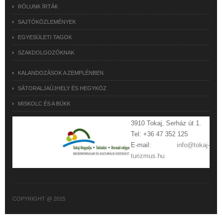
RÓLUNK ÍRTÁK
SAJTÓKÖZLEMÉNYEK
EGYESÜLETI TAGOK
SZAKDOLGOZÓKNAK
KALANDOZÁSOK A ZEMPLÉNBEN
SÁTORALJAÚJHELY ÉS HEGYKÖZ
MISKOLC ÉS A BÜKK
3910 Tokaj, Serház út 1.
Tel: +36 47 352 125
E-mail:
info@tokaj-
turizmus.hu
COPYRIGHT @ 2015