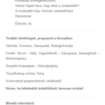
Kirándulás Bodrogkeresztúrra
Steiner Sajele háza, hogy éltek a csodarabbik?
A csodarabbi sírja, tízezrek zarándokhelye
Hazautazás
Étkezés: 4x
További lehetőségek, programok a környéken:
Vártúrák: Szerencs, Sárospatak, Boldogkőváralja
Fürdők: Bor-tó – Mád, Végardófürdő – Sárospatak, Barlangfürdő –
Miskolctapolca
Zempléni Kalandpark – Sátoraljaújhely
Tisza/Bodrog vizitúra: Tokaj
A bemutatott programelemek variálhatók!
Kérem, ha felkeltettük érdeklődését, keressen minket!
Bővebb információ: