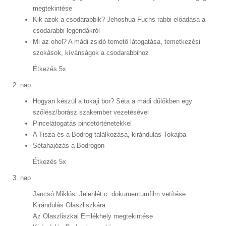
megtekintése
Kik azok a csodarabbik? Jehoshua Fuchs rabbi előadása a
csodarabbi legendákról
Mi az ohel? A mádi zsidó temető látogatása, temetkezési
szokások, kívánságok a csodarabbihoz
Étkezés 5x
2. nap
Hogyan készül a tokaji bor? Séta a mádi dűlőkben egy
szőlész/borász szakember vezetésével
Pincelátogatás pincetörténetekkel
A Tisza és a Bodrog találkozása, kirándulás Tokajba
Sétahajózás a Bodrogon
Étkezés 5x
3. nap
Jancsó Miklós: Jelenlét c. dokumentumfilm vetítése
Kirándulás Olaszliszkára
Az Olaszliszkai Emlékhely megtekintése