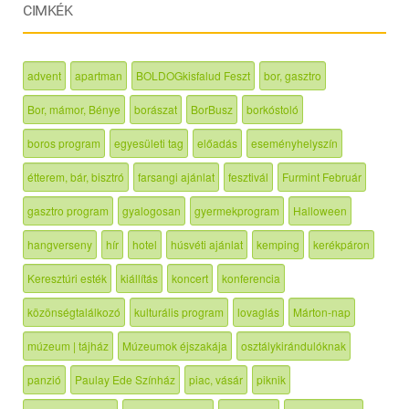
CIMKÉK
advent
apartman
BOLDOGkisfalud Feszt
bor, gasztro
Bor, mámor, Bénye
borászat
BorBusz
borkóstoló
boros program
egyesületi tag
előadás
eseményhelyszín
étterem, bár, bisztró
farsangi ajánlat
fesztivál
Furmint Február
gasztro program
gyalogosan
gyermekprogram
Halloween
hangverseny
hír
hotel
húsvéti ajánlat
kemping
kerékpáron
Keresztúri esték
kiállítás
koncert
konferencia
közönségtalálkozó
kulturális program
lovaglás
Márton-nap
múzeum | tájház
Múzeumok éjszakája
osztálykirándulóknak
panzió
Paulay Ede Színház
piac, vásár
piknik