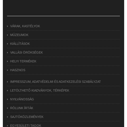
VÁRAK, KASTÉLYOK
MÚZEUMOK
KIÁLLÍTÁSOK
VALLÁSI ÖRÖKSÉGEK
HELYI TERMÉKEK
HASZNOS
IMPRESSZUM, ADATVÉDELMI ÉS ADATKEZELÉSI SZABÁLYZAT
LETÖLTHETŐ KIADVÁNYOK, TÉRKÉPEK
NYILVÁNOSSÁG
RÓLUNK ÍRTÁK
SAJTÓKÖZLEMÉNYEK
EGYESÜLETI TAGOK