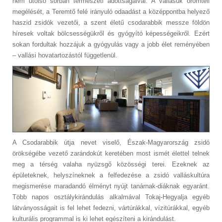
nem utolsó sorban természeti adottságaival. A vallásuk örömteli
megélését, a Teremtő felé irányuló odaadást a középpontba helyező
haszid zsidók vezetői, a szent életű csodarabbik messze földön
híresek voltak bölcsességükről és gyógyító képességeikről. Ezért
sokan fordultak hozzájuk a gyógyulás vagy a jobb élet reményében
– vallási hovatartozástól függetlenül.
A Csodarabbik útja nevet viselő, Észak-Magyarország zsidó
örökségébe vezető zarándokút keretében most ismét élettel telnek
meg a térség valaha nyüzsgő közösségi terei. Ezeknek az
épületeknek, helyszíneknek a felfedezése a zsidó valláskultúra
megismerése maradandó élményt nyújt tanárnak-diáknak egyaránt.
Több napos osztálykirándulás alkalmával Tokaj-Hegyalja egyéb
látványosságait is fel lehet fedezni, vártúrákkal, vízitúrákkal, egyéb
kulturális programmal is ki lehet egészíteni a kirándulást.