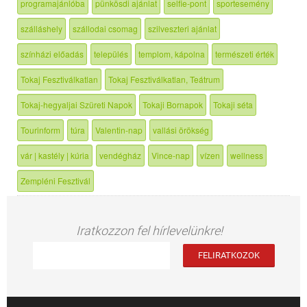
programajánlóba
pünkösdi ajánlat
selfie-pont
sportesemény
szálláshely
szállodai csomag
szilveszteri ajánlat
színházi előadás
település
templom, kápolna
természeti érték
Tokaj Fesztiválkatlan
Tokaj Fesztiválkatlan, Teátrum
Tokaj-hegyaljai Szüreti Napok
Tokaji Bornapok
Tokaji séta
Tourinform
túra
Valentin-nap
vallási örökség
vár | kastély | kúria
vendégház
Vince-nap
vízen
wellness
Zempléni Fesztivál
Iratkozzon fel hírlevelünkre!