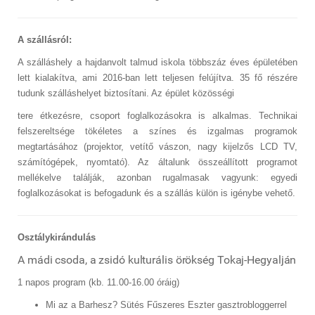
A szállásról:
A szálláshely a hajdanvolt talmud iskola többszáz éves épületében
lett kialakítva, ami 2016-ban lett teljesen felújítva. 35 fő részére
tudunk szálláshelyet biztosítani. Az épület közösségi
tere étkezésre, csoport foglalkozásokra is alkalmas. Technikai
felszereltsége tökéletes a színes és izgalmas programok
megtartásához (projektor, vetítő vászon, nagy kijelzős LCD TV,
számítógépek, nyomtató). Az általunk összeállított programot
mellékelve találják, azonban rugalmasak vagyunk: egyedi
foglalkozásokat is befogadunk és a szállás külön is igénybe vehető.
Osztálykirándulás
A mádi csoda, a zsidó kulturális örökség Tokaj-Hegyalján
1 napos program (kb. 11.00-16.00 óráig)
Mi az a Barhesz? Sütés Fűszeres Eszter gasztrobloggerrel