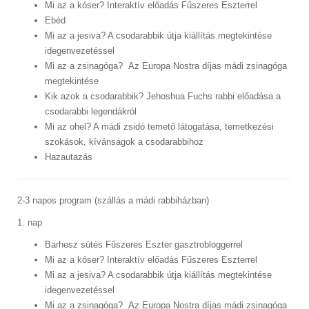
Mi az a kóser? Interaktív előadás Fűszeres Eszterrel
Ebéd
Mi az a jesiva? A csodarabbik útja kiállítás megtekintése
idegenvezetéssel
Mi az a zsinagóga? Az Europa Nostra díjas mádi zsinagóga
megtekintése
Kik azok a csodarabbik? Jehoshua Fuchs rabbi előadása a
csodarabbi legendákról
Mi az ohel? A mádi zsidó temető látogatása, temetkezési
szokások, kívánságok a csodarabbihoz
Hazautazás
2-3 napos program (szállás a mádi rabbiházban)
1. nap
Barhesz sütés Fűszeres Eszter gasztrobloggerrel
Mi az a kóser? Interaktív előadás Fűszeres Eszterrel
Mi az a jesiva? A csodarabbik útja kiállítás megtekintése
idegenvezetéssel
Mi az a zsinagóga? Az Europa Nostra díjas mádi zsinagóga