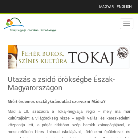
MAGYAR
ENGLISH
Toggle
naviga
Utazás a zsidó örökségbe Észak-
Magyarországon
Miért érdemes osztálykirándulást szervezni Mádra?
Mád a 18. századra a Tokaj-hegyaljai régió – mely ma már
kultúrtájként a világörökség része – egyik vallási és kereskedelmi
központja lett, a párját ritkítóan szép barokk zsinagógájával, a
messzeföldön híres Talmud iskolájával, történelmi épületeivel és