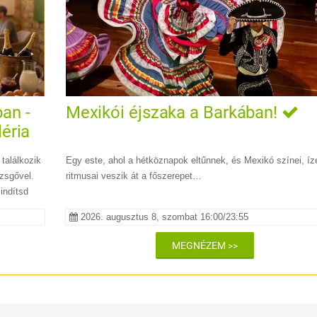
an -
Mexikói éjszaka a Barkában!
léria
találkozik
Egy este, ahol a hétköznapok eltűnnek, és Mexikó színei, íz
ezsgővel.
ritmusai veszik át a főszerepet…
indítsd
2026. augusztus 8, szombat 16:00/23:55
MEGNÉZEM >>