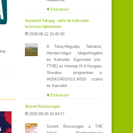
Elolvasom
Kassától Tokajig - aktív és kulturális
turizmus fejlesztése
2026-06-12 15:40:00
A Tokaj-Hegyalja, Taktaköz,
kaj-
Hernád-völgye Idegenforgalmi
és Kulturális Egyesület (röv.:
TTHE) az Interreg VI-A Hungary-
Slovakia programban a-
HUSK/2401/01/2.4/010 számú
és Kassától ...
Elolvasom
Szüreti Borzsongás
2025-09-30 16:04:57
Szüreti Borzsongás a THE
Tokaji Mezőgazdasági