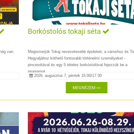
Borkóstolós tokaji séta
még van.
Megismerjük Tokaj nevezetesebb épületeit, a városhoz és To
Hegyaljához köthető fontosabb történelmi személyeket -
pincesétával és egy 5 tételes borkóstolóval fejezzük be a
programot.
2026. augusztus 7, péntek 15:00/17:30
MEGNÉZEM >>