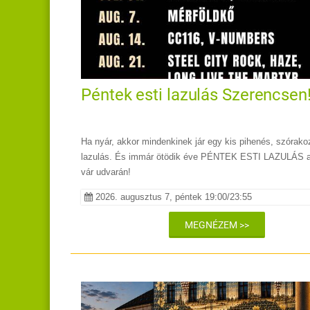
Péntek esti lazulás Szerencsen
Ha nyár, akkor mindenkinek jár egy kis pihenés, szórako
lazulás. És immár ötödik éve PÉNTEK ESTI LAZULÁS a
vár udvarán!
2026. augusztus 7, péntek 19:00/23:55
MEGNÉZEM >>