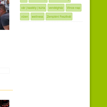
vár | kastély | kúria
vendégház
Vince-nap
vízen
wellness
Zempléni Fesztivál