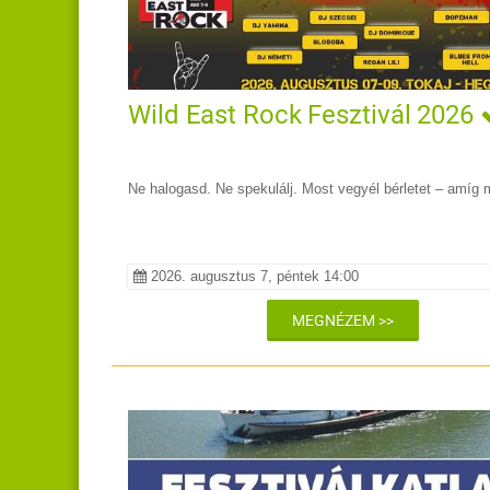
Wild East Rock Fesztivál 2026
Ne halogasd. Ne spekulálj. Most vegyél bérletet – amíg 
2026. augusztus 7, péntek 14:00
MEGNÉZEM >>