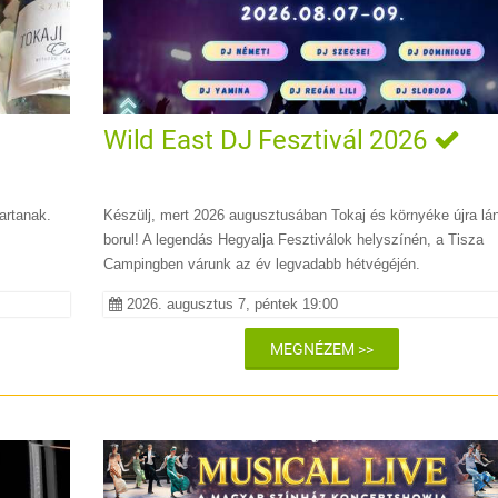
Wild East DJ Fesztivál 2026
artanak.
Készülj, mert 2026 augusztusában Tokaj és környéke újra lá
borul! A legendás Hegyalja Fesztiválok helyszínén, a Tisza
Campingben várunk az év legvadabb hétvégéjén.
2026. augusztus 7, péntek 19:00
MEGNÉZEM >>