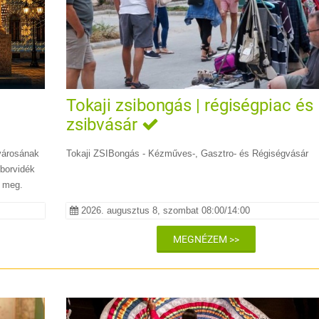
Tokaji zsibongás | régiségpiac és
zsibvásár
VÉBEN
 városának
Tokaji ZSIBongás - Kézműves-, Gasztro- és Régiségvásár
 borvidék
k meg.
2026. augusztus 8, szombat 08:00/14:00
MEGNÉZEM >>