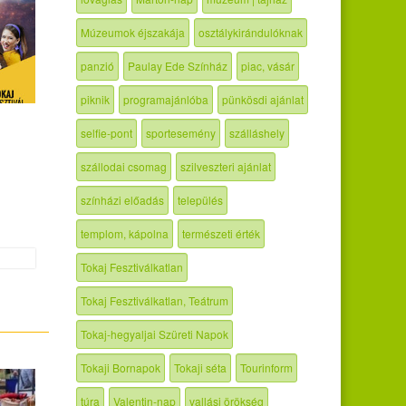
Múzeumok éjszakája
osztálykirándulóknak
panzió
Paulay Ede Színház
piac, vásár
piknik
programajánlóba
pünkösdi ajánlat
selfie-pont
sportesemény
szálláshely
szállodai csomag
szilveszteri ajánlat
színházi előadás
település
templom, kápolna
természeti érték
Tokaj Fesztiválkatlan
Tokaj Fesztiválkatlan, Teátrum
Tokaj-hegyaljai Szüreti Napok
Tokaji Bornapok
Tokaji séta
Tourinform
túra
Valentin-nap
vallási örökség