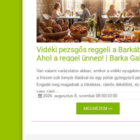
Vidéki pezsgős reggeli a Barkáb
Ahol a reggel ünnep! | Barka Ga
Hotel és Étterem
Van valami varázslatos abban, amikor a vidéki nyugalom 
a frissen sült kenyér illatával és egy pohár gyöngyöző p
Engedd meg magadnak a tökéletes, ráérős délelőttöt, és 
vagy zárd
...
2026. augusztus 8, szombat 08:00/10:00
MEGNÉZEM >>