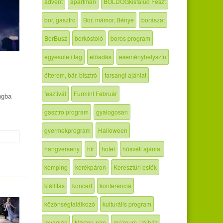
advent
apartman
BOLDOGkisfalud Feszt
bor, gasztro
Bor, mámor, Bénye
borászat
BorBusz
borkóstoló
boros program
egyesületi tag
előadás
eseményhelyszín
étterem, bár, bisztró
farsangi ajánlat
fesztivál
Furmint Február
ngba
gasztro program
gyalogosan
gyermekprogram
Halloween
hangverseny
hír
hotel
húsvéti ajánlat
kemping
kerékpáron
Keresztúri esték
kiállítás
koncert
konferencia
közönségtalálkozó
kulturális program
lovaglás
Márton-nap
múzeum | tájház