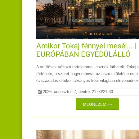
Amikor Tokaj fénnyel mesél... |
EURÓPÁBAN EGYEDÜLÁLLÓ
LÁTVÁNYÉLMÉNY TOKAJ SZÍ
A vetítések változó tartalommal lesznek láthatók: Tokaj
története, a szüret hagyománya, az aszú születése és a
évszázados értékei látványos képi világban elevenedne
2026. augusztus 7, péntek 21:00/21:30
MEGNÉZEM >>