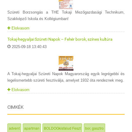
Szüreti Borzsongás a THE Tokaji Mezőgazdasági Technikum,
Szakképző Iskola és Kollégiumban!
Elolvasom
Tokaj-hegyaljai Szüreti Napok – Fehér borok, színes kultúra
2025-09-18 13:40:43
A Tokaj-hegyaljai Szüreti Napok Magyarország egyik legrégebbi és
legelismertebb szüreti fesztiválja, amelyet 1932 óta rendeznek meg.
Elolvasom
CIMKÉK
advent
apartman
BOLDOGkisfalud Feszt
bor, gasztro