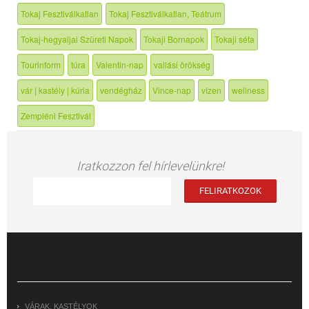
Tokaj Fesztiválkatlan
Tokaj Fesztiválkatlan, Teátrum
Tokaj-hegyaljai Szüreti Napok
Tokaji Bornapok
Tokaji séta
Tourinform
túra
Valentin-nap
vallási örökség
vár | kastély | kúria
vendégház
Vince-nap
vízen
wellness
Zempléni Fesztivál
Iratkozzon fel hírlevelünkre!
VÁRAK, KASTÉLYOK