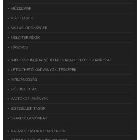
MÚZEUMOK
KIÁLLÍTÁSOK
VALLÁSI ÖRÖKSÉGEK
HELYI TERMÉKEK
HASZNOS
IMPRESSZUM, ADATVÉDELMI ÉS ADATKEZELÉSI SZABÁLYZAT
LETÖLTHETŐ KIADVÁNYOK, TÉRKÉPEK
NYILVÁNOSSÁG
RÓLUNK ÍRTÁK
SAJTÓKÖZLEMÉNYEK
EGYESÜLETI TAGOK
SZAKDOLGOZÓKNAK
KALANDOZÁSOK A ZEMPLÉNBEN