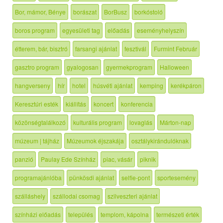
Bor, mámor, Bénye
borászat
BorBusz
borkóstoló
boros program
egyesületi tag
előadás
eseményhelyszín
étterem, bár, bisztró
farsangi ajánlat
fesztivál
Furmint Február
gasztro program
gyalogosan
gyermekprogram
Halloween
hangverseny
hír
hotel
húsvéti ajánlat
kemping
kerékpáron
Keresztúri esték
kiállítás
koncert
konferencia
közönségtalálkozó
kulturális program
lovaglás
Márton-nap
múzeum | tájház
Múzeumok éjszakája
osztálykirándulóknak
panzió
Paulay Ede Színház
piac, vásár
piknik
programajánlóba
pünkösdi ajánlat
selfie-pont
sportesemény
szálláshely
szállodai csomag
szilveszteri ajánlat
színházi előadás
település
templom, kápolna
természeti érték