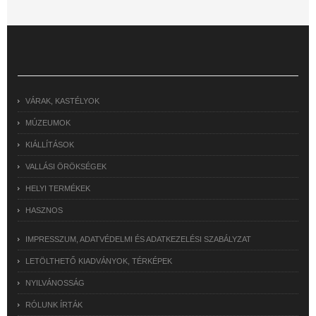
VÁRAK, KASTÉLYOK
MÚZEUMOK
KIÁLLÍTÁSOK
VALLÁSI ÖRÖKSÉGEK
HELYI TERMÉKEK
HASZNOS
IMPRESSZUM, ADATVÉDELMI ÉS ADATKEZELÉSI SZABÁLYZAT
LETÖLTHETŐ KIADVÁNYOK, TÉRKÉPEK
NYILVÁNOSSÁG
RÓLUNK ÍRTÁK