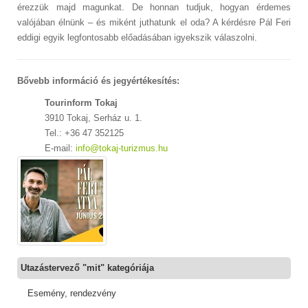
érezzük majd magunkat. De honnan tudjuk, hogyan érdemes
valójában élnünk – és miként juthatunk el oda? A kérdésre Pál Feri
eddigi egyik legfontosabb előadásában igyekszik válaszolni.
Bővebb információ és jegyértékesítés:
Tourinform Tokaj
3910 Tokaj, Serház u. 1.
Tel.: +36 47 352125
E-mail:
info@tokaj-turizmus.hu
Utazástervező "mit" kategóriája
Esemény, rendezvény