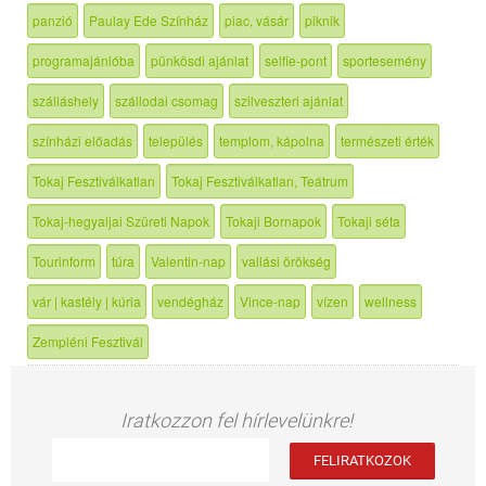
panzió
Paulay Ede Színház
piac, vásár
piknik
programajánlóba
pünkösdi ajánlat
selfie-pont
sportesemény
szálláshely
szállodai csomag
szilveszteri ajánlat
színházi előadás
település
templom, kápolna
természeti érték
Tokaj Fesztiválkatlan
Tokaj Fesztiválkatlan, Teátrum
Tokaj-hegyaljai Szüreti Napok
Tokaji Bornapok
Tokaji séta
Tourinform
túra
Valentin-nap
vallási örökség
vár | kastély | kúria
vendégház
Vince-nap
vízen
wellness
Zempléni Fesztivál
Iratkozzon fel hírlevelünkre!