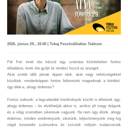
2026. június 29., 18.00 | Tokaj Fesztiválkatlan Teátrum
Pál Feri évek óta készül egy számára kitüntetetten fontos
előadásra, évek óta gyűjti és rendezi hozzá az anyagot.
Akár szebb idők járnak éppen ránk, akár nagy nehézségekkel
küzdünk, mindenképpen fontos feltennünk magunknak a kérdést:
úgy élek-e, ahogy érdemes?
Fontos tudnunk: a legcudarabb körülmények között is élhetünk úgy,
ahogy érdemes – és elvéthetjük akkor is, amikor jól megy dolgunk
és a világ szemében sikeresek vagyunk. Ha nem úgy élünk, ahogy
érdemes, minden eredményünk, sikerünk, teljesítményünk meg fog
végül keseredni számunkra és szívünk mélyén kudarcosnak