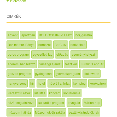
Elolvasom
CIMKÉK
advent
apartman
BOLDOGkisfalud Feszt
bor, gasztro
Bor, mámor, Bénye
borászat
BorBusz
borkóstoló
boros program
egyesületi tag
előadás
eseményhelyszín
étterem, bár, bisztró
farsangi ajánlat
fesztivál
Furmint Február
gasztro program
gyalogosan
gyermekprogram
Halloween
hangverseny
hír
hotel
húsvéti ajánlat
kemping
kerékpáron
Keresztúri esték
kiállítás
koncert
konferencia
közönségtalálkozó
kulturális program
lovaglás
Márton-nap
múzeum | tájház
Múzeumok éjszakája
osztálykirándulóknak