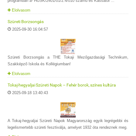
programban a- HUSK/2401/01/2.4/010 számú és Kassától ...
Elolvasom
Szüreti Borzsongás
2025-09-30 16:04:57
Szüreti Borzsongás a THE Tokaji Mezőgazdasági Technikum,
Szakképző Iskola és Kollégiumban!
Elolvasom
Tokaj-hegyaljai Szüreti Napok – Fehér borok, színes kultúra
2025-09-18 13:40:43
A Tokaj-hegyaljai Szüreti Napok Magyarország egyik legrégebbi és
legelismertebb szüreti fesztiválja, amelyet 1932 óta rendeznek meg.