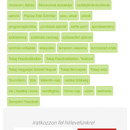
múzeum | tájház
Múzeumok éjszakája
osztálykirándulóknak
panzió
Paulay Ede Színház
piac, vásár
piknik
programajánlóba
pünkösdi ajánlat
selfie-pont
sportesemény
szálláshely
szállodai csomag
szilveszteri ajánlat
színházi előadás
település
templom, kápolna
természeti érték
Tokaj Fesztiválkatlan
Tokaj Fesztiválkatlan, Teátrum
Tokaj-hegyaljai Szüreti Napok
Tokaji Bornapok
Tokaji séta
Tourinform
túra
Valentin-nap
vallási örökség
vár | kastély | kúria
vendégház
Vince-nap
vízen
wellness
Zempléni Fesztivál
Iratkozzon fel hírlevelünkre!