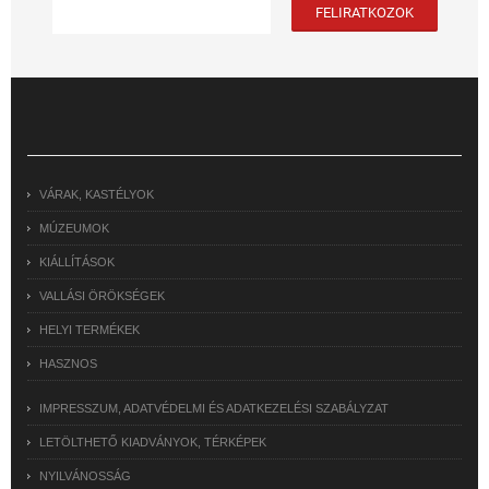
VÁRAK, KASTÉLYOK
MÚZEUMOK
KIÁLLÍTÁSOK
VALLÁSI ÖRÖKSÉGEK
HELYI TERMÉKEK
HASZNOS
IMPRESSZUM, ADATVÉDELMI ÉS ADATKEZELÉSI SZABÁLYZAT
LETÖLTHETŐ KIADVÁNYOK, TÉRKÉPEK
NYILVÁNOSSÁG