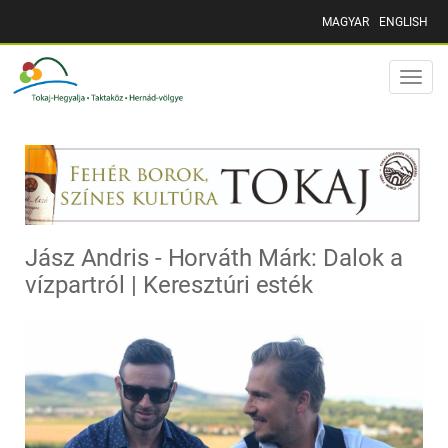
MAGYAR
ENGLISH
Toggle
naviga
Jász Andris - Horváth Márk: Dalok a
vízpartról | Keresztúri esték