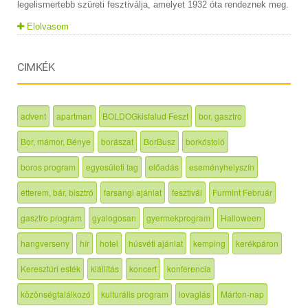
legelismertebb szüreti fesztiválja, amelyet 1932 óta rendeznek meg.
Elolvasom
CIMKÉK
advent
apartman
BOLDOGkisfalud Feszt
bor, gasztro
Bor, mámor, Bénye
borászat
BorBusz
borkóstoló
boros program
egyesületi tag
előadás
eseményhelyszín
étterem, bár, bisztró
farsangi ajánlat
fesztivál
Furmint Február
gasztro program
gyalogosan
gyermekprogram
Halloween
hangverseny
hír
hotel
húsvéti ajánlat
kemping
kerékpáron
Keresztúri esték
kiállítás
koncert
konferencia
közönségtalálkozó
kulturális program
lovaglás
Márton-nap