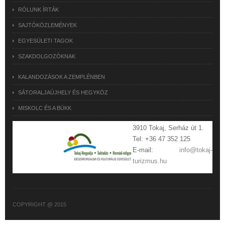
RÓLUNK ÍRTÁK
SAJTÓKÖZLEMÉNYEK
EGYESÜLETI TAGOK
SZAKDOLGOZÓKNAK
KALANDOZÁSOK A ZEMPLÉNBEN
SÁTORALJAÚJHELY ÉS HEGYKÖZ
MISKOLC ÉS A BÜKK
3910 Tokaj, Serház út 1.
Tel: +36 47 352 125
E-mail:
info@tokaj-
turizmus.hu
COPYRIGHT @ 2015