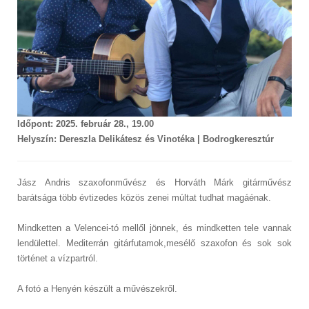
Időpont: 2025. február 28., 19.00
Helyszín: Dereszla Delikátesz és Vinotéka | Bodrogkeresztúr
Jász Andris szaxofonművész és Horváth Márk gitárművész
barátsága több évtizedes közös zenei múltat tudhat magáénak.
Mindketten a Velencei-tó mellől jönnek, és mindketten tele vannak
lendülettel. Mediterrán gitárfutamok,mesélő szaxofon és sok sok
történet a vízpartról.
A fotó a Henyén készült a művészekről.