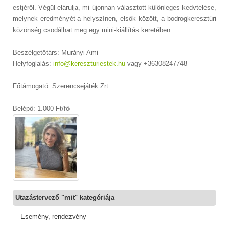
estjéről. Végül elárulja, mi újonnan választott különleges kedvtelése,
melynek eredményét a helyszínen, elsők között, a bodrogkeresztúri
közönség csodálhat meg egy mini-kiállítás keretében.
Beszélgetőtárs: Murányi Ami
Helyfoglalás:
info@kereszturiestek.hu
vagy +36308247748
Főtámogató: Szerencsejáték Zrt.
Belépő: 1.000 Ft/fő
Utazástervező "mit" kategóriája
Esemény, rendezvény