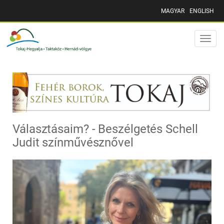
MAGYAR
ENGLISH
Toggle
naviga
Választásaim? - Beszélgetés Schell
Judit színművésznővel