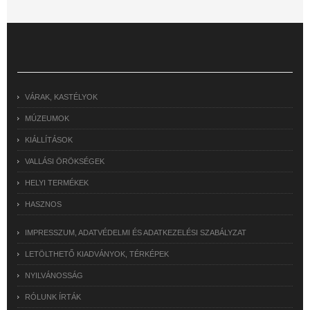
VÁRAK, KASTÉLYOK
MÚZEUMOK
KIÁLLÍTÁSOK
VALLÁSI ÖRÖKSÉGEK
HELYI TERMÉKEK
HASZNOS
IMPRESSZUM, ADATVÉDELMI ÉS ADATKEZELÉSI SZABÁLYZAT
LETÖLTHETŐ KIADVÁNYOK, TÉRKÉPEK
NYILVÁNOSSÁG
RÓLUNK ÍRTÁK