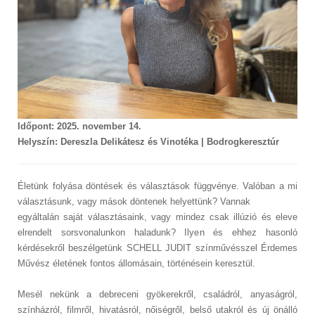
Időpont: 2025. november 14.
Helyszín: Dereszla Delikátesz és Vinotéka | Bodrogkeresztúr
Életünk folyása döntések és választások függvénye. Valóban a mi
választásunk, vagy mások döntenek helyettünk? Vannak
egyáltalán saját választásaink, vagy mindez csak illúzió és eleve
elrendelt sorsvonalunkon haladunk? Ilyen és ehhez hasonló
kérdésekről beszélgetünk SCHELL JUDIT színművésszel Érdemes
Művész életének fontos állomásain, történésein keresztül.
Mesél nekünk a debreceni gyökerekről, családról, anyaságról,
színházról, filmről, hivatásról, nőiségről, belső utakról és új önálló