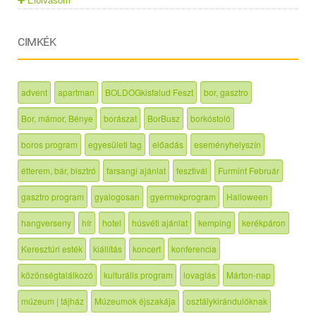
Elolvasom
CIMKÉK
advent
apartman
BOLDOGkisfalud Feszt
bor, gasztro
Bor, mámor, Bénye
borászat
BorBusz
borkóstoló
boros program
egyesületi tag
előadás
eseményhelyszín
étterem, bár, bisztró
farsangi ajánlat
fesztivál
Furmint Február
gasztro program
gyalogosan
gyermekprogram
Halloween
hangverseny
hír
hotel
húsvéti ajánlat
kemping
kerékpáron
Keresztúri esték
kiállítás
koncert
konferencia
közönségtalálkozó
kulturális program
lovaglás
Márton-nap
múzeum | tájház
Múzeumok éjszakája
osztálykirándulóknak