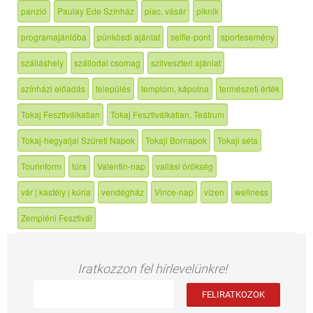
panzió
Paulay Ede Színház
piac, vásár
piknik
programajánlóba
pünkösdi ajánlat
selfie-pont
sportesemény
szálláshely
szállodai csomag
szilveszteri ajánlat
színházi előadás
település
templom, kápolna
természeti érték
Tokaj Fesztiválkatlan
Tokaj Fesztiválkatlan, Teátrum
Tokaj-hegyaljai Szüreti Napok
Tokaji Bornapok
Tokaji séta
Tourinform
túra
Valentin-nap
vallási örökség
vár | kastély | kúria
vendégház
Vince-nap
vízen
wellness
Zempléni Fesztivál
Iratkozzon fel hírlevelünkre!