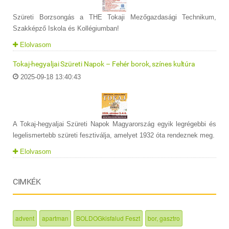
Szüreti Borzsongás a THE Tokaji Mezőgazdasági Technikum,
Szakképző Iskola és Kollégiumban!
Elolvasom
Tokaj-hegyaljai Szüreti Napok – Fehér borok, színes kultúra
2025-09-18 13:40:43
A Tokaj-hegyaljai Szüreti Napok Magyarország egyik legrégebbi és
legelismertebb szüreti fesztiválja, amelyet 1932 óta rendeznek meg.
Elolvasom
CIMKÉK
advent
apartman
BOLDOGkisfalud Feszt
bor, gasztro