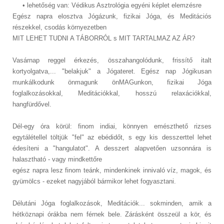
• lehetőség van: Védikus Asztrológia egyéni képlet elemzésre
Egész napra elosztva Jógázunk, fizikai Jóga, és Meditációs
részekkel, csodás környezetben
MIT LEHET TUDNI A TÁBORRÓL s MIT TARTALMAZ AZ ÁR?
Vasárnap reggel érkezés, összahangolódunk, frissítő italt
kortyolgatva,... "belakjuk" a Jógateret. Egész nap Jógikusan
munkálkodunk önmagunk önMAGunkon, fizikai Jóga
foglalkozásokkal, Meditációkkal, hosszú relaxációkkal,
hangfürdővel.
Dél-egy óra körül: finom indiai, könnyen emészthető rizses
egytálétellel töltjük "fel" az ebédidőt, s egy kis desszerttel lehet
édesíteni a "hangulatot". A desszert alapvetően uzsonnára is
halasztható - vagy mindkettőre
egész napra lesz finom teánk, mindenkinek innivaló víz, magok, és
gyümölcs - ezeket nagyjából bármikor lehet fogyasztani.
Délutáni Jóga foglalkozások, Meditációk... sokminden, amik a
hétköznapi órákba nem férnek bele. Zárásként összeül a kör, és