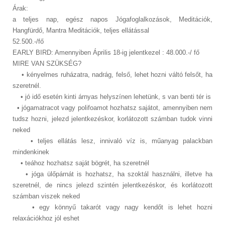
Árak:
a teljes nap, egész napos Jógafoglalkozások, Meditációk,
Hangfürdő, Mantra Meditációk, teljes ellátással
52.500.-/fő
EARLY BIRD: Amennyiben Április 18-ig jelentkezel : 48.000.-/ fő
MIRE VAN SZÜKSÉG?
• kényelmes ruházatra, nadrág, felső, lehet hozni váltó felsőt, ha
szeretnél.
• jó idő esetén kinti árnyas helyszínen lehetünk, s van benti tér is
• jógamatracot vagy polifoamot hozhatsz sajátot, amennyiben nem
tudsz hozni, jelezd jelentkezéskor, korlátozott számban tudok vinni
neked
• teljes ellátás lesz, innivaló víz is, műanyag palackban
mindenkinek
• teához hozhatsz saját bögrét, ha szeretnél
• jóga ülőpárnát is hozhatsz, ha szoktál használni, illetve ha
szeretnél, de nincs jelezd szintén jelentkezéskor, és korlátozott
számban viszek neked
• egy könnyű takarót vagy nagy kendőt is lehet hozni
relaxációkhoz jól eshet