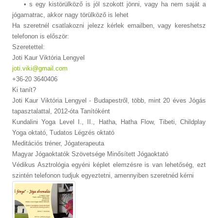
• s egy kistörülköző is jól szokott jönni, vagy ha nem saját a
jógamatrac, akkor nagy törülköző is lehet
Ha szeretnél csatlakozni jelezz kérlek emailben, vagy kereshetsz
telefonon is először:
Szeretettel:
Joti Kaur Viktória Lengyel
joti.viki@gmail.com
+36-20 3640406
Ki tanít?
Joti Kaur Viktória Lengyel - Budapestről, több, mint 20 éves Jógás
tapasztalattal, 2012-óta Tanítóként
Kundalini Yoga Level I., II., Hatha, Hatha Flow, Tibeti, Childplay
Yoga oktató, Tudatos Légzés oktató
Meditációs tréner, Jógaterapeuta
Magyar Jógaoktatók Szövetsége Minősített Jógaoktató
Védikus Asztrológia egyéni képlet elemzésre is van lehetőség, ezt
szintén telefonon tudjuk egyeztetni, amennyiben szeretnéd kérni