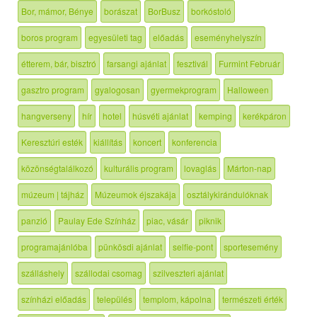
Bor, mámor, Bénye
borászat
BorBusz
borkóstoló
boros program
egyesületi tag
előadás
eseményhelyszín
étterem, bár, bisztró
farsangi ajánlat
fesztivál
Furmint Február
gasztro program
gyalogosan
gyermekprogram
Halloween
hangverseny
hír
hotel
húsvéti ajánlat
kemping
kerékpáron
Keresztúri esték
kiállítás
koncert
konferencia
közönségtalálkozó
kulturális program
lovaglás
Márton-nap
múzeum | tájház
Múzeumok éjszakája
osztálykirándulóknak
panzió
Paulay Ede Színház
piac, vásár
piknik
programajánlóba
pünkösdi ajánlat
selfie-pont
sportesemény
szálláshely
szállodai csomag
szilveszteri ajánlat
színházi előadás
település
templom, kápolna
természeti érték