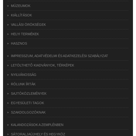
MÚZEUMOK
KIÁLLÍTÁSOK
VALLÁSI ÖRÖKSÉGEK
HELYI TERMÉKEK
HASZNOS
IMPRESSZUM, ADATVÉDELMI ÉS ADATKEZELÉSI SZABÁLYZAT
LETÖLTHETŐ KIADVÁNYOK, TÉRKÉPEK
NYILVÁNOSSÁG
RÓLUNK ÍRTÁK
SAJTÓKÖZLEMÉNYEK
EGYESÜLETI TAGOK
SZAKDOLGOZÓKNAK
KALANDOZÁSOK A ZEMPLÉNBEN
SÁTORALJAÚJHELY ÉS HEGYKÖZ