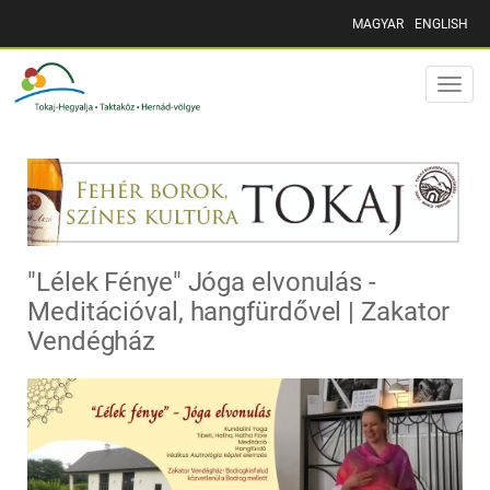
MAGYAR
ENGLISH
Toggle
naviga
"Lélek Fénye" Jóga elvonulás -
Meditációval, hangfürdővel | Zakator
Vendégház