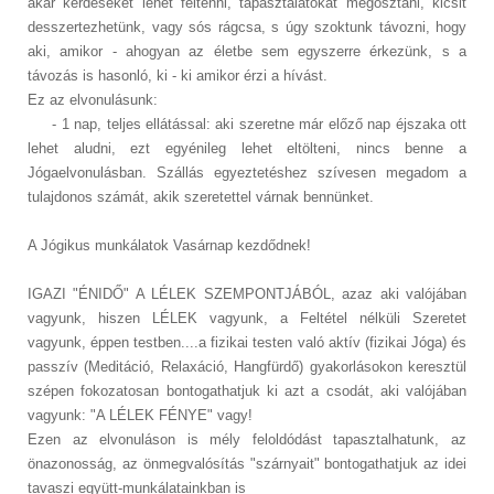
akár kérdéseket lehet feltenni, tapasztalatokat megosztani, kicsit
desszertezhetünk, vagy sós rágcsa, s úgy szoktunk távozni, hogy
aki, amikor - ahogyan az életbe sem egyszerre érkezünk, s a
távozás is hasonló, ki - ki amikor érzi a hívást.
Ez az elvonulásunk:
- 1 nap, teljes ellátással: aki szeretne már előző nap éjszaka ott
lehet aludni, ezt egyénileg lehet eltölteni, nincs benne a
Jógaelvonulásban. Szállás egyeztetéshez szívesen megadom a
tulajdonos számát, akik szeretettel várnak bennünket.
A Jógikus munkálatok Vasárnap kezdődnek!
IGAZI "ÉNIDŐ" A LÉLEK SZEMPONTJÁBÓL, azaz aki valójában
vagyunk, hiszen LÉLEK vagyunk, a Feltétel nélküli Szeretet
vagyunk, éppen testben....a fizikai testen való aktív (fizikai Jóga) és
passzív (Meditáció, Relaxáció, Hangfürdő) gyakorlásokon keresztül
szépen fokozatosan bontogathatjuk ki azt a csodát, aki valójában
vagyunk: "A LÉLEK FÉNYE" vagy!
Ezen az elvonuláson is mély feloldódást tapasztalhatunk, az
önazonosság, az önmegvalósítás "szárnyait" bontogathatjuk az idei
tavaszi együtt-munkálatainkban is