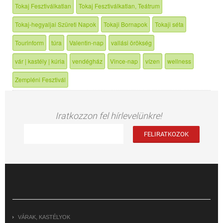
Tokaj Fesztiválkatlan
Tokaj Fesztiválkatlan, Teátrum
Tokaj-hegyaljai Szüreti Napok
Tokaji Bornapok
Tokaji séta
Tourinform
túra
Valentin-nap
vallási örökség
vár | kastély | kúria
vendégház
Vince-nap
vízen
wellness
Zempléni Fesztivál
Iratkozzon fel hírlevelünkre!
VÁRAK, KASTÉLYOK