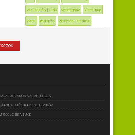
vár | kastély | kúria
vendégház
Vince-nap
vízen
wellness
Zempléni Fesztivál
KALANDOZÁSOK A ZEMPLÉNBEN
SÁTORALJAÚJHELY ÉS HEGYKÖZ
MISKOLC ÉS A BÜKK