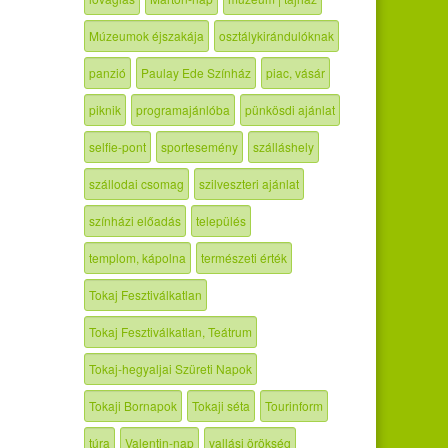
Múzeumok éjszakája
osztálykirándulóknak
panzió
Paulay Ede Színház
piac, vásár
piknik
programajánlóba
pünkösdi ajánlat
selfie-pont
sportesemény
szálláshely
szállodai csomag
szilveszteri ajánlat
színházi előadás
település
templom, kápolna
természeti érték
Tokaj Fesztiválkatlan
Tokaj Fesztiválkatlan, Teátrum
Tokaj-hegyaljai Szüreti Napok
Tokaji Bornapok
Tokaji séta
Tourinform
túra
Valentin-nap
vallási örökség