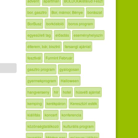
advent
apartman
BOLDOGkisfalud Feszt
bor, gasztro
Bor, mámor, Bénye
borászat
BorBusz
borkóstoló
boros program
egyesületi tag
előadás
eseményhelyszín
étterem, bár, bisztró
farsangi ajánlat
fesztivál
Furmint Február
gasztro program
gyalogosan
gyermekprogram
Halloween
hangverseny
hír
hotel
húsvéti ajánlat
kemping
kerékpáron
Keresztúri esték
kiállítás
koncert
konferencia
közönségtalálkozó
kulturális program
lovaglás
Márton-nap
múzeum | tájház