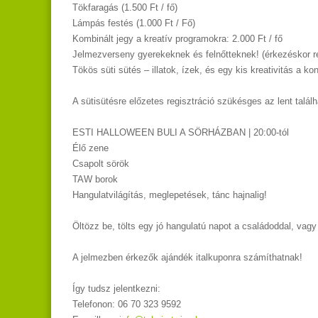
Tökfaragás (1.500 Ft / fő)
Lámpás festés (1.000 Ft / Fő)
Kombinált jegy a kreatív programokra: 2.000 Ft / fő
Jelmezverseny gyerekeknek és felnőtteknek! (érkezéskor reg
Tökös süti sütés – illatok, ízek, és egy kis kreativitás a ko
A sütisütésre előzetes regisztráció szükésges az lent talál
ESTI HALLOWEEN BULI A SÖRHÁZBAN | 20:00-tól
Élő zene
Csapolt sörök
TAW borok
Hangulatvilágítás, meglepetések, tánc hajnalig!
Öltözz be, tölts egy jó hangulatú napot a családoddal, vagy 
A jelmezben érkezők ajándék italkuponra számíthatnak!
Így tudsz jelentkezni:
Telefonon: 06 70 323 9592