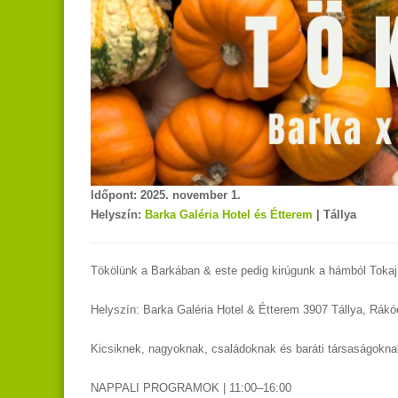
Időpont: 2025. november 1.
Helyszín:
Barka Galéria Hotel és Étterem
| Tállya
Tökölünk a Barkában & este pedig kirúgunk a hámból Tokaj
Helyszín: Barka Galéria Hotel & Étterem 3907 Tállya, Rákócz
Kicsiknek, nagyoknak, családoknak és baráti társaságoknak
NAPPALI PROGRAMOK | 11:00–16:00