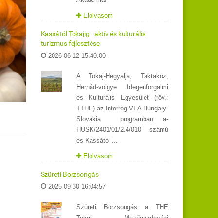
Elolvasom
Kassától Tokajig - aktív és kulturális
turizmus fejlesztése
2026-06-12 15:40:00
A Tokaj-Hegyalja, Taktaköz,
Hernád-völgye Idegenforgalmi
és Kulturális Egyesület (röv.:
TTHE) az Interreg VI-A Hungary-
Slovakia programban a-
HUSK/2401/01/2.4/010 számú
és Kassától ...
Elolvasom
Szüreti Borzsongás
2025-09-30 16:04:57
!
Szüreti Borzsongás a THE
Tokaji Mezőgazdasági