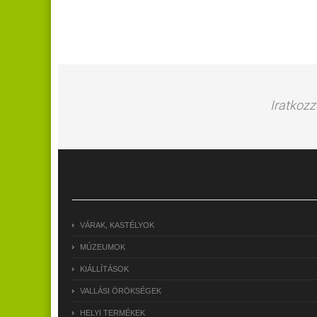
Iratkozz
VÁRAK, KASTÉLYOK
MÚZEUMOK
KIÁLLÍTÁSOK
VALLÁSI ÖRÖKSÉGEK
HELYI TERMÉKEK