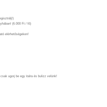
isztrálj!)
nyhában! (6.000 Ft / fő)
ható elérhetőségeken!
csak ugorj be egy italra és bulizz velünk!