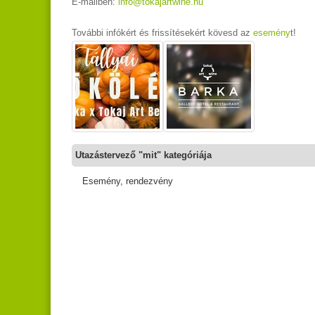
E-mailben:
info@tokajartwine.hu
T
ovábbi infókért és frissítésekért kövesd az
esemény
t!
Utazástervező "mit" kategóriája
Esemény, rendezvény