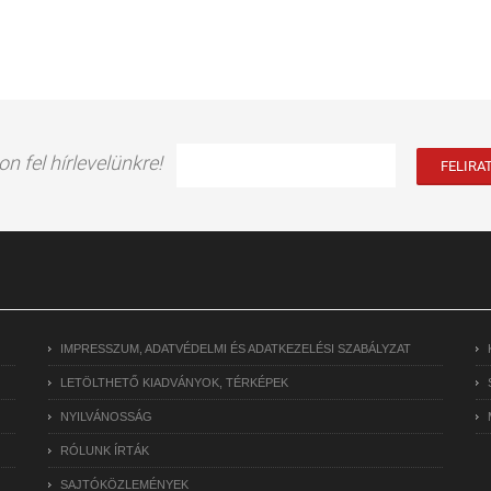
on fel hírlevelünkre!
IMPRESSZUM, ADATVÉDELMI ÉS ADATKEZELÉSI SZABÁLYZAT
LETÖLTHETŐ KIADVÁNYOK, TÉRKÉPEK
NYILVÁNOSSÁG
RÓLUNK ÍRTÁK
SAJTÓKÖZLEMÉNYEK