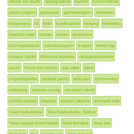
étterem, bár, bisztró
farsangi ajánlat
fesztivál
Furmint Február
gasztro program
gyalogosan
gyermekprogram
Halloween
hangverseny
hír
hotel
húsvéti ajánlat
kemping
kerékpáron
Keresztúri esték
kiállítás
koncert
konferencia
közönségtalálkozó
kulturális program
lovaglás
Márton-nap
múzeum | tájház
Múzeumok éjszakája
osztálykirándulóknak
panzió
Paulay Ede Színház
piac, vásár
piknik
programajánlóba
pünkösdi ajánlat
selfie-pont
sportesemény
szálláshely
szállodai csomag
szilveszteri ajánlat
színházi előadás
település
templom, kápolna
természeti érték
Tokaj Fesztiválkatlan
Tokaj Fesztiválkatlan, Teátrum
Tokaj-hegyaljai Szüreti Napok
Tokaji Bornapok
Tokaji séta
Tourinform
túra
Valentin-nap
vallási örökség