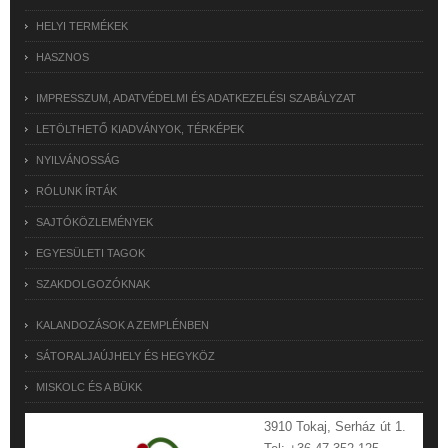
HELYI TERMÉKEK
HASZNOS
IMPRESSZUM, ADATVÉDELMI ÉS ADATKEZELÉSI SZABÁLYZAT
LETÖLTHETŐ KIADVÁNYOK, TÉRKÉPEK
NYILVÁNOSSÁG
RÓLUNK ÍRTÁK
SAJTÓKÖZLEMÉNYEK
EGYESÜLETI TAGOK
SZAKDOLGOZÓKNAK
KALANDOZÁSOK A ZEMPLÉNBEN
SÁTORALJAÚJHELY ÉS HEGYKÖZ
MISKOLC ÉS A BÜKK
3910 Tokaj, Serház út 1.