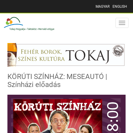
MAGYAR
ENGLISH
Toggle
naviga
KÖRÚTI SZÍNHÁZ: MESEAUTÓ |
Színházi előadás