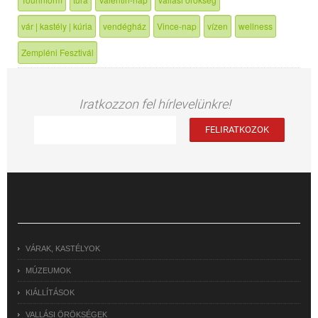
vár | kastély | kúria
vendégház
Vince-nap
vízen
wellness
Zempléni Fesztivál
Iratkozzon fel hírlevelünkre!
VÁRAK, KASTÉLYOK
MÚZEUMOK
KIÁLLÍTÁSOK
VALLÁSI ÖRÖKSÉGEK