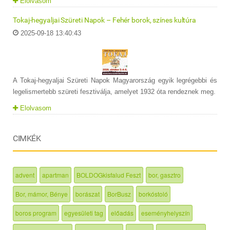
Elolvasom
Tokaj-hegyaljai Szüreti Napok – Fehér borok, színes kultúra
2025-09-18 13:40:43
A Tokaj-hegyaljai Szüreti Napok Magyarország egyik legrégebbi és
legelismertebb szüreti fesztiválja, amelyet 1932 óta rendeznek meg.
Elolvasom
CIMKÉK
advent
apartman
BOLDOGkisfalud Feszt
bor, gasztro
Bor, mámor, Bénye
borászat
BorBusz
borkóstoló
boros program
egyesületi tag
előadás
eseményhelyszín