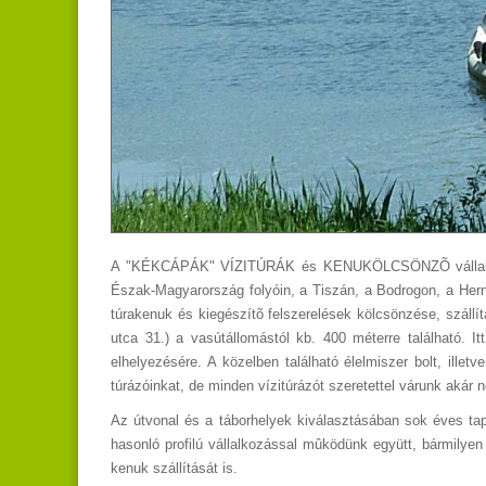
A "KÉKCÁPÁK" VÍZITÚRÁK és KENUKÖLCSÖNZÕ vállalkozás
Észak-Magyarország folyóin, a Tiszán, a Bodrogon, a Herná
túrakenuk és kiegészítõ felszerelések kölcsönzése, szállí
utca 31.) a vasútállomástól kb. 400 méterre található. 
elhelyezésére. A közelben található élelmiszer bolt, ille
túrázóinkat, de minden vízitúrázót szeretettel várunk akár 
Az útvonal és a táborhelyek kiválasztásában sok éves ta
hasonló profilú vállalkozással mûködünk együtt, bármilyen 
kenuk szállítását is.