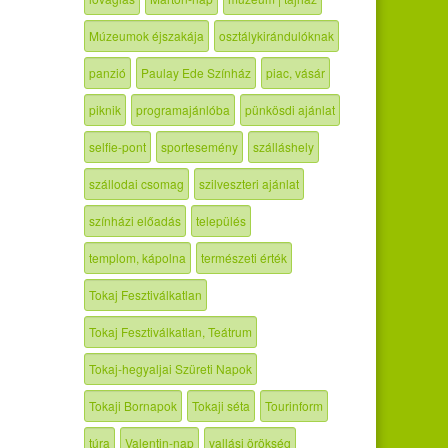
Múzeumok éjszakája
osztálykirándulóknak
panzió
Paulay Ede Színház
piac, vásár
piknik
programajánlóba
pünkösdi ajánlat
selfie-pont
sportesemény
szálláshely
szállodai csomag
szilveszteri ajánlat
színházi előadás
település
templom, kápolna
természeti érték
Tokaj Fesztiválkatlan
Tokaj Fesztiválkatlan, Teátrum
Tokaj-hegyaljai Szüreti Napok
Tokaji Bornapok
Tokaji séta
Tourinform
túra
Valentin-nap
vallási örökség