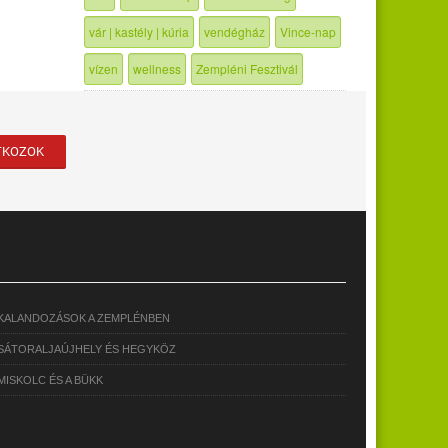
vár | kastély | kúria
vendégház
Vince-nap
vízen
wellness
Zempléni Fesztivál
KALANDOZÁSOK A ZEMPLÉNBEN
SÁTORALJAÚJHELY ÉS HEGYKÖZ
MISKOLC ÉS A BÜKK