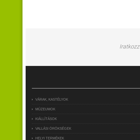
Iratkozz
VÁRAK, KASTÉLYOK
MÚZEUMOK
KIÁLLÍTÁSOK
VALLÁSI ÖRÖKSÉGEK
HELYI TERMÉKEK