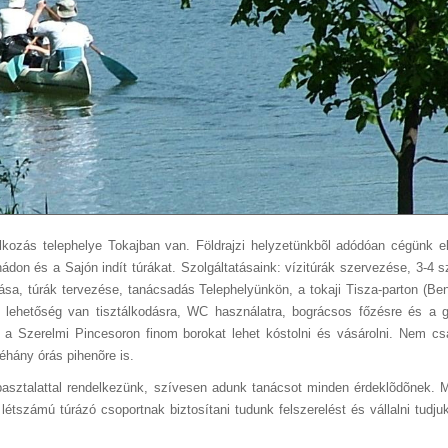
 telephelye Tokajban van. Földrajzi helyzetünkbõl adódóan cégünk el
don és a Sajón indít túrákat. Szolgáltatásaink: vízitúrák szervezése, 3-4 
tása, túrák tervezése, tanácsadás Telephelyünkön, a tokaji Tisza-parton (Be
Itt lehetőség van tisztálkodásra, WC használatra, bográcsos főzésre és a 
tve a Szerelmi Pincesoron finom borokat lehet kóstolni és vásárolni. Nem csa
néhány órás pihenõre is.
pasztalattal rendelkezünk, szívesen adunk tanácsot minden érdeklõdõnek. M
létszámú túrázó csoportnak biztosítani tudunk felszerelést és vállalni tudju