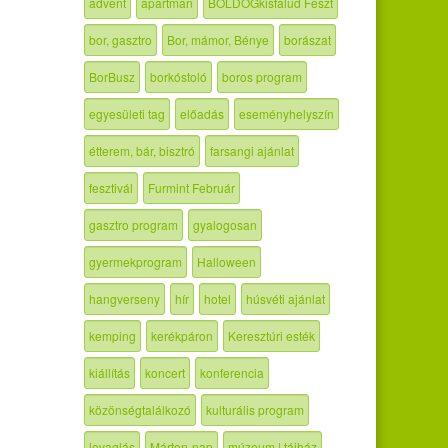
advent
apartman
BOLDOGkisfalud Feszt
bor, gasztro
Bor, mámor, Bénye
borászat
BorBusz
borkóstoló
boros program
egyesületi tag
előadás
eseményhelyszín
étterem, bár, bisztró
farsangi ajánlat
fesztivál
Furmint Február
gasztro program
gyalogosan
gyermekprogram
Halloween
hangverseny
hír
hotel
húsvéti ajánlat
kemping
kerékpáron
Keresztúri esték
kiállítás
koncert
konferencia
közönségtalálkozó
kulturális program
lovaglás
Márton-nap
múzeum | tájház