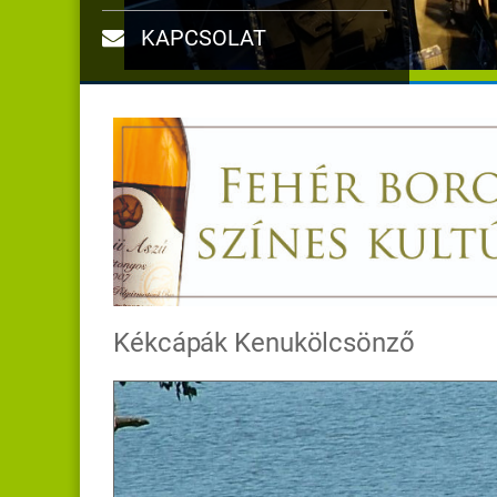
KAPCSOLAT
Kékcápák Kenukölcsönző