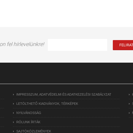
on fel hírlevelünkre!
IMPRESSZUM, ADATVÉDELMI ÉS ADATKEZELÉSI SZABÁLYZAT
LETÖLTHETŐ KIADVÁNYOK, TÉRKÉPEK
NYILVÁNOSSÁG
RÓLUNK ÍRTÁK
SAJTÓKÖZLEMÉNYEK