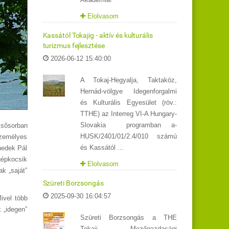
Elolvasom
Kassától Tokajig - aktív és kulturális
turizmus fejlesztése
2026-06-12 15:40:00
A Tokaj-Hegyalja, Taktaköz,
Hernád-völgye Idegenforgalmi
és Kulturális Egyesület (röv.:
TTHE) az Interreg VI-A Hungary-
Slovakia programban a-
sõsorban
HUSK/2401/01/2.4/010 számú
személyes
és Kassától ...
nedek Pál
gépkocsik
Elolvasom
k „saját”
Szüreti Borzsongás
2025-09-30 16:04:57
ivel több
k „idegen”
Szüreti Borzsongás a THE
Tokaji Mezőgazdasági