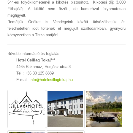
544-es folyókilométernél a kikötés biztosított. Kikötési díj: 3.000
Ft/hajó/éj. A kikötő nem őrzött, de kamerával folyamatosan
megfigyelt.
Reméljük Önöket is Vendégeink között üdvözölhetjük és
feledhetetlen időt töltenek el megújult szállodánkban, gyönyörű
környezetben a Tisza partján!
Bővebb információ és foglalás:
Hotel Csillag Tokaj***
4465 Rakamaz,
Horgász utca 3.
Tel.: +36 30 125 8889
E-mail:
info@hotelcsillagtokaj.hu