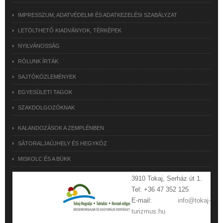
IMPRESSZUM, ADATVÉDELMI ÉS ADATKEZELÉSI SZABÁLYZAT
LETÖLTHETŐ KIADVÁNYOK, TÉRKÉPEK
NYILVÁNOSSÁG
RÓLUNK ÍRTÁK
SAJTÓKÖZLEMÉNYEK
EGYESÜLETI TAGOK
SZAKDOLGOZÓKNAK
KALANDOZÁSOK A ZEMPLÉNBEN
SÁTORALJAÚJHELY ÉS HEGYKÖZ
MISKOLC ÉS A BÜKK
3910 Tokaj, Serház út 1.
Tel: +36 47 352 125
E-mail:
info@tokaj-
turizmus.hu