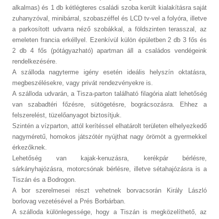
alkalmas) és 1 db kétlégteres családi szoba került kialakításra saját
zuhanyzóval, minibárral, szobaszéffel és LCD tv-vel a folyóra, illetve
a parkosított udvarra néző szobákkal, a földszinten terasszal, az
emeleten francia erkéllyel. Ezenkívül külön épületben 2 db 3 fős és
2 db 4 fős (pótágyazható) apartman áll a családos vendégeink
rendelkezésére.
A szálloda nagyterme igény esetén ideális helyszín oktatásra,
megbeszélésekre, vagy privát rendezvényekre is.
A szálloda udvarán, a Tisza-parton található filagória alatt lehetőség
van szabadtéri főzésre, sütögetésre, bográcsozásra. Ehhez a
felszerelést, tüzelőanyagot biztosítjuk.
Szintén a vízparton, attól kerítéssel elhatárolt területen elhelyezkedő
nagyméretű, homokos játszótér nyújthat nagy örömöt a gyermekkel
érkezőknek.
Lehetőség van kajak-kenuzásra, kerékpár bérlésre,
sárkányhajózásra, motorcsónak bérlésre, illetve sétahajózásra is a
Tiszán és a Bodrogon.
A bor szerelmesei részt vehetnek borvacsorán Király László
borlovag vezetésével a Prés Borbárban.
A szálloda különlegessége, hogy a Tiszán is megközelíthető, az