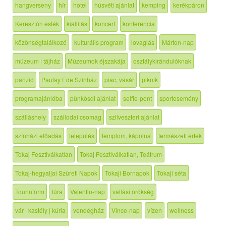
hangverseny
hír
hotel
húsvéti ajánlat
kemping
kerékpáron
Keresztúri esték
kiállítás
koncert
konferencia
közönségtalálkozó
kulturális program
lovaglás
Márton-nap
múzeum | tájház
Múzeumok éjszakája
osztálykirándulóknak
panzió
Paulay Ede Színház
piac, vásár
piknik
programajánlóba
pünkösdi ajánlat
selfie-pont
sportesemény
szálláshely
szállodai csomag
szilveszteri ajánlat
színházi előadás
település
templom, kápolna
természeti érték
Tokaj Fesztiválkatlan
Tokaj Fesztiválkatlan, Teátrum
Tokaj-hegyaljai Szüreti Napok
Tokaji Bornapok
Tokaji séta
Tourinform
túra
Valentin-nap
vallási örökség
vár | kastély | kúria
vendégház
Vince-nap
vízen
wellness