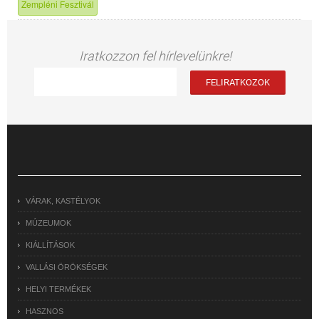
Zempléni Fesztivál
Iratkozzon fel hírlevelünkre!
VÁRAK, KASTÉLYOK
MÚZEUMOK
KIÁLLÍTÁSOK
VALLÁSI ÖRÖKSÉGEK
HELYI TERMÉKEK
HASZNOS