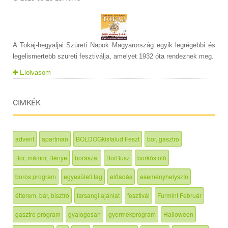
A Tokaj-hegyaljai Szüreti Napok Magyarország egyik legrégebbi és
legelismertebb szüreti fesztiválja, amelyet 1932 óta rendeznek meg.
Elolvasom
CIMKÉK
advent
apartman
BOLDOGkisfalud Feszt
bor, gasztro
Bor, mámor, Bénye
borászat
BorBusz
borkóstoló
boros program
egyesületi tag
előadás
eseményhelyszín
étterem, bár, bisztró
farsangi ajánlat
fesztivál
Furmint Február
gasztro program
gyalogosan
gyermekprogram
Halloween