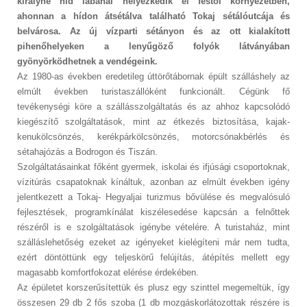
királyné híd lábánál helyezkedik el festői környezetben,
ahonnan a hídon átsétálva található Tokaj sétálóutcája és
belvárosa. Az új vízparti sétányon és az ott kialakított
pihenőhelyeken a lenyűgöző folyók látványában
gyönyörködhetnek a vendégeink.
Az 1980-as években eredetileg úttörőtábornak épült szálláshely az
elmúlt években turistaszállóként funkcionált. Cégünk fő
tevékenységi köre a szállásszolgáltatás és az ahhoz kapcsolódó
kiegészítő szolgáltatások, mint az étkezés biztosítása, kajak-
kenukölcsönzés, kerékpárkölcsönzés, motorcsónakbérlés és
sétahajózás a Bodrogon és Tiszán.
Szolgáltatásainkat főként gyermek, iskolai és ifjúsági csoportoknak,
vízitúrás csapatoknak kínáltuk, azonban az elmúlt években igény
jelentkezett a Tokaj- Hegyaljai turizmus bővülése és megvalósuló
fejlesztések, programkínálat kiszélesedése kapcsán a felnőttek
részéről is e szolgáltatások igénybe vételére. A turistaház, mint
szálláslehetőség ezeket az igényeket kielégíteni már nem tudta,
ezért döntöttünk egy teljeskörű felújítás, átépítés mellett egy
magasabb komfortfokozat elérése érdekében.
Az épületet korszerűsítettük és plusz egy szinttel megemeltük, így
összesen 29 db 2 fős szoba (1 db mozgáskorlátozottak részére is