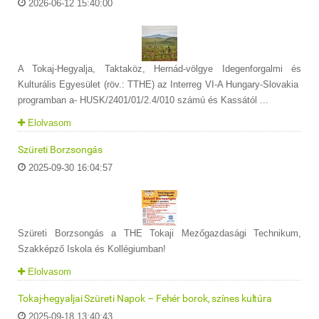
2026-06-12 15:40:00
A Tokaj-Hegyalja, Taktaköz, Hernád-völgye Idegenforgalmi és
Kulturális Egyesület (röv.: TTHE) az Interreg VI-A Hungary-Slovakia
programban a- HUSK/2401/01/2.4/010 számú és Kassától ...
Elolvasom
Szüreti Borzsongás
2025-09-30 16:04:57
Szüreti Borzsongás a THE Tokaji Mezőgazdasági Technikum,
Szakképző Iskola és Kollégiumban!
Elolvasom
Tokaj-hegyaljai Szüreti Napok – Fehér borok, színes kultúra
2025-09-18 13:40:43