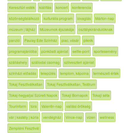
Keresztúri esték
kiállítás
koncert
konferencia
közönségtalálkozó
kulturális program
lovaglás
Márton-nap
múzeum | tájház
Múzeumok éjszakája
osztálykirándulóknak
panzió
Paulay Ede Színház
piac, vásár
piknik
programajánlóba
pünkösdi ajánlat
selfie-pont
sportesemény
szálláshely
szállodai csomag
szilveszteri ajánlat
színházi előadás
település
templom, kápolna
természeti érték
Tokaj Fesztiválkatlan
Tokaj Fesztiválkatlan, Teátrum
Tokaj-hegyaljai Szüreti Napok
Tokaji Bornapok
Tokaji séta
Tourinform
túra
Valentin-nap
vallási örökség
vár | kastély | kúria
vendégház
Vince-nap
vízen
wellness
Zempléni Fesztivál