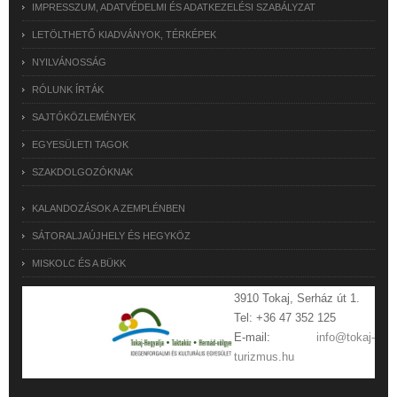
IMPRESSZUM, ADATVÉDELMI ÉS ADATKEZELÉSI SZABÁLYZAT
LETÖLTHETŐ KIADVÁNYOK, TÉRKÉPEK
NYILVÁNOSSÁG
RÓLUNK ÍRTÁK
SAJTÓKÖZLEMÉNYEK
EGYESÜLETI TAGOK
SZAKDOLGOZÓKNAK
KALANDOZÁSOK A ZEMPLÉNBEN
SÁTORALJAÚJHELY ÉS HEGYKÖZ
MISKOLC ÉS A BÜKK
3910 Tokaj, Serház út 1.
Tel: +36 47 352 125
E-mail:
info@tokaj-
turizmus.hu