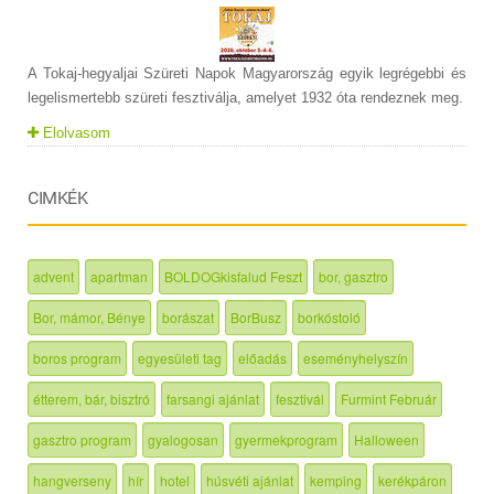
A Tokaj-hegyaljai Szüreti Napok Magyarország egyik legrégebbi és
legelismertebb szüreti fesztiválja, amelyet 1932 óta rendeznek meg.
Elolvasom
CIMKÉK
advent
apartman
BOLDOGkisfalud Feszt
bor, gasztro
Bor, mámor, Bénye
borászat
BorBusz
borkóstoló
boros program
egyesületi tag
előadás
eseményhelyszín
étterem, bár, bisztró
farsangi ajánlat
fesztivál
Furmint Február
gasztro program
gyalogosan
gyermekprogram
Halloween
hangverseny
hír
hotel
húsvéti ajánlat
kemping
kerékpáron