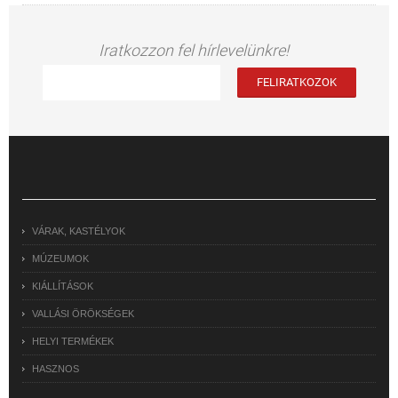
Iratkozzon fel hírlevelünkre!
VÁRAK, KASTÉLYOK
MÚZEUMOK
KIÁLLÍTÁSOK
VALLÁSI ÖRÖKSÉGEK
HELYI TERMÉKEK
HASZNOS