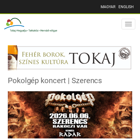
MAGYAR
ENGLISH
Toggle
naviga
Pokolgép koncert | Szerencs