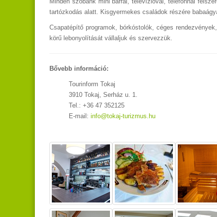
Minden szobánk mini bárral, televízióval, telefonnal felszer
tartózkodás alatt. Kisgyermekes családok részére babaágyat
Csapatépítő programok, bórkóstolók, céges rendezvények, k
körű lebonyolítását vállaljuk és szervezzük.
Bővebb információ:
Tourinform Tokaj
3910 Tokaj, Serház u. 1.
Tel.: +36 47 352125
E-mail:
info@tokaj-turizmus.hu