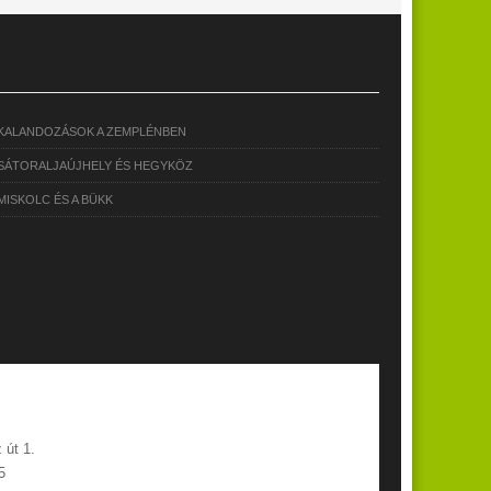
KALANDOZÁSOK A ZEMPLÉNBEN
SÁTORALJAÚJHELY ÉS HEGYKÖZ
MISKOLC ÉS A BÜKK
 út 1.
5