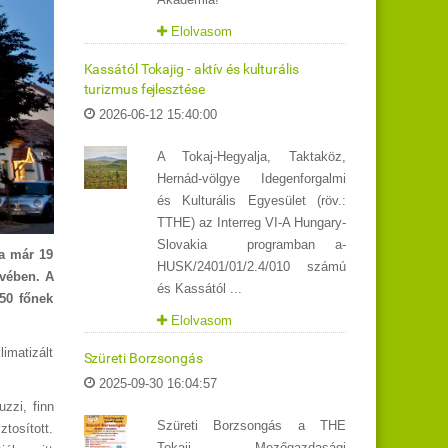
Elolvasom
Kassától Tokajig - aktív és kulturális
turizmus fejlesztése
2026-06-12 15:40:00
A Tokaj-Hegyalja, Taktaköz,
Hernád-völgye Idegenforgalmi
és Kulturális Egyesület (röv.:
TTHE) az Interreg VI-A Hungary-
Slovakia programban a-
ra már 19
HUSK/2401/01/2.4/010 számú
ívében. A
és Kassától ...
50 főnek
Elolvasom
imatizált
Szüreti Borzsongás
2025-09-30 16:04:57
uzzi, finn
Szüreti Borzsongás a THE
ztosított.
Tokaji Mezőgazdasági