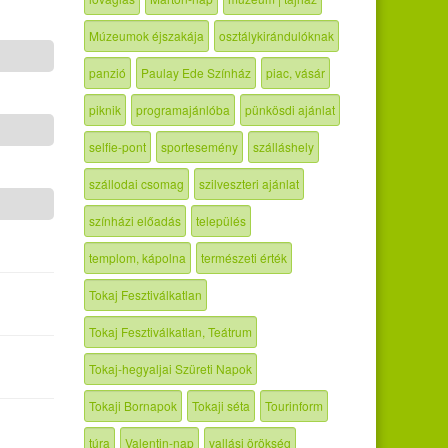
Múzeumok éjszakája
osztálykirándulóknak
panzió
Paulay Ede Színház
piac, vásár
piknik
programajánlóba
pünkösdi ajánlat
selfie-pont
sportesemény
szálláshely
szállodai csomag
szilveszteri ajánlat
színházi előadás
település
templom, kápolna
természeti érték
Tokaj Fesztiválkatlan
Tokaj Fesztiválkatlan, Teátrum
Tokaj-hegyaljai Szüreti Napok
Tokaji Bornapok
Tokaji séta
Tourinform
túra
Valentin-nap
vallási örökség