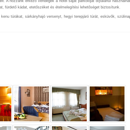
elt. A hozzánk érkező vendégek a hotel saját parkolóját díjtalanul használhat
, fürdető kádat, etetőszéket és ételmelegítési lehetőséget biztosítunk.
enu túrákat, sárkányhajó versenyt, hegyi terepjáró túrát, esküvők, szülinap