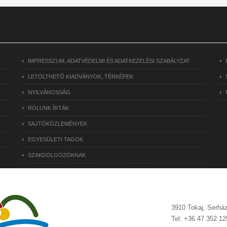
IMPRESSZUM, ADATVÉDELMI ÉS ADATKEZELÉSI SZABÁLYZAT
LETÖLTHETŐ KIADVÁNYOK, TÉRKÉPEK
NYILVÁNOSSÁG
RÓLUNK ÍRTÁK
SAJTÓKÖZLEMÉNYEK
EGYESÜLETI TAGOK
SZAKDOLGOZÓKNAK
3910 Tokaj, Serház
Tel: +36 47 352 12