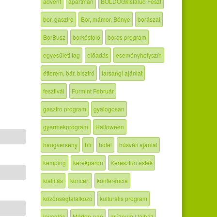
advent
apartman
BOLDOGkisfalud Feszt
bor, gasztro
Bor, mámor, Bénye
borászat
BorBusz
borkóstoló
boros program
egyesületi tag
előadás
eseményhelyszín
étterem, bár, bisztró
farsangi ajánlat
fesztivál
Furmint Február
gasztro program
gyalogosan
gyermekprogram
Halloween
hangverseny
hír
hotel
húsvéti ajánlat
kemping
kerékpáron
Keresztúri esték
kiállítás
koncert
konferencia
közönségtalálkozó
kulturális program
lovaglás
Márton-nap
múzeum | tájház