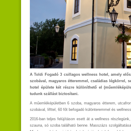
A Toldi Fogadó 3 csillagos wellness hotel, amely elős
szobával, magyaros étteremmel, családias légkörrel, se
hotel épülete két részre különíthető el (műemléképü
tudunk szállást biztosítani.
A műemléképületben 6 szoba, magyaros étterem, utcafronti
szobával, lifttel, 60 főt befogadó különteremmel és wellness
2016-ban teljes felújításon esett át a wellness részlegünk
szauna, só szoba található benne. Masszázs szolgáltatásain