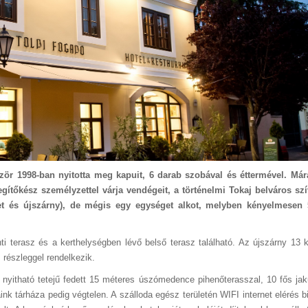
zör 1998-ban nyitotta meg kapuit, 6 darab szobával és éttermével. Má
gítőkész személyzettel várja vendégeit, a történelmi Tokaj belváros sz
let és újszárny), de mégis egy egységet alkot, melyben kényelmesen 
 terasz és a kerthelységben lévő belső terasz található. Az újszárny 13 kl
 részleggel rendelkezik.
, nyitható tetejű fedett 15 méteres úszómedence pihenőterasszal, 10 fős jak
k tárháza pedig végtelen. A szálloda egész területén WIFI internet elérés bi