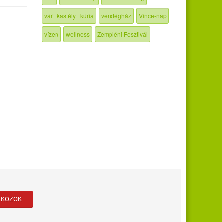
vár | kastély | kúria
vendégház
Vince-nap
vízen
wellness
Zempléni Fesztivál