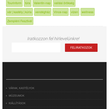
Tourinform
túra
Valentin-nap
vallási örökség
vár | kastély | kúria
vendégház
Vince-nap
vízen
wellness
Zempléni Fesztivál
Iratkozzon fel hírlevelünkre!
VÁRAK, KASTÉLYOK
MÚZEUMOK
KIÁLLÍTÁSOK