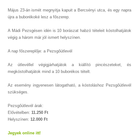
Május 23-án ismét megnyitja kapuit a Bercsényi utca, és egy napra
újra a buborékoké lesz a főszerep.
A Mádi Pezsgésen idén is 10 borászat habzó tételeit kóstolhatjátok
végig a három már jól ismert helyszínen.
A nap főszereplője: a Pezsgőútlevél
Az útlevéllel végigjárhatjátok a kiállító pincészeteket, és
megkóstolhatjátok mind a 10 buborékos tételt.
Az esemény ingyenesen látogatható, a kóstoláshoz Pezsgőútlevél
szükséges.
Pezsgőútlevél árak:
Elővételben:
11.250 Ft
Helyszínen:
12.000 Ft
Jegyek online itt!