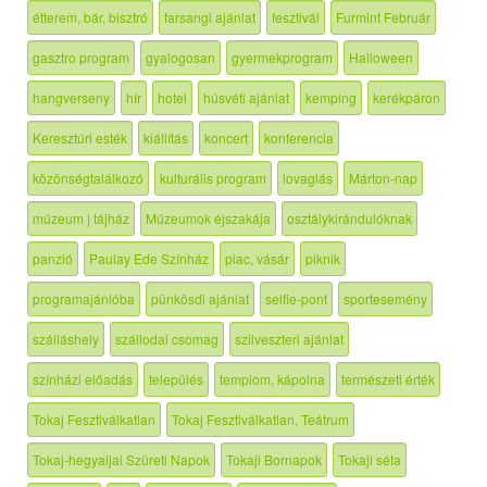
étterem, bár, bisztró
farsangi ajánlat
fesztivál
Furmint Február
gasztro program
gyalogosan
gyermekprogram
Halloween
hangverseny
hír
hotel
húsvéti ajánlat
kemping
kerékpáron
Keresztúri esték
kiállítás
koncert
konferencia
közönségtalálkozó
kulturális program
lovaglás
Márton-nap
múzeum | tájház
Múzeumok éjszakája
osztálykirándulóknak
panzió
Paulay Ede Színház
piac, vásár
piknik
programajánlóba
pünkösdi ajánlat
selfie-pont
sportesemény
szálláshely
szállodai csomag
szilveszteri ajánlat
színházi előadás
település
templom, kápolna
természeti érték
Tokaj Fesztiválkatlan
Tokaj Fesztiválkatlan, Teátrum
Tokaj-hegyaljai Szüreti Napok
Tokaji Bornapok
Tokaji séta