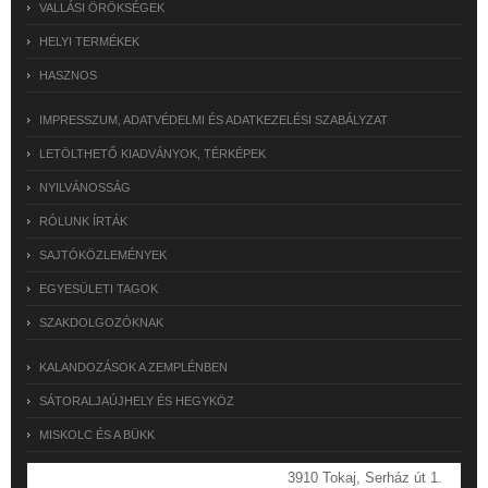
VALLÁSI ÖRÖKSÉGEK
HELYI TERMÉKEK
HASZNOS
IMPRESSZUM, ADATVÉDELMI ÉS ADATKEZELÉSI SZABÁLYZAT
LETÖLTHETŐ KIADVÁNYOK, TÉRKÉPEK
NYILVÁNOSSÁG
RÓLUNK ÍRTÁK
SAJTÓKÖZLEMÉNYEK
EGYESÜLETI TAGOK
SZAKDOLGOZÓKNAK
KALANDOZÁSOK A ZEMPLÉNBEN
SÁTORALJAÚJHELY ÉS HEGYKÖZ
MISKOLC ÉS A BÜKK
3910 Tokaj, Serház út 1.