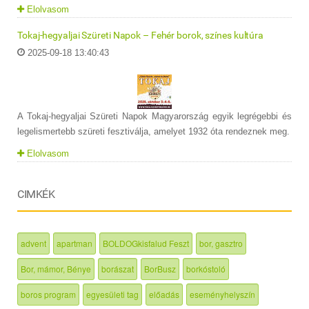
Elolvasom
Tokaj-hegyaljai Szüreti Napok – Fehér borok, színes kultúra
2025-09-18 13:40:43
A Tokaj-hegyaljai Szüreti Napok Magyarország egyik legrégebbi és
legelismertebb szüreti fesztiválja, amelyet 1932 óta rendeznek meg.
Elolvasom
CIMKÉK
advent
apartman
BOLDOGkisfalud Feszt
bor, gasztro
Bor, mámor, Bénye
borászat
BorBusz
borkóstoló
boros program
egyesületi tag
előadás
eseményhelyszín