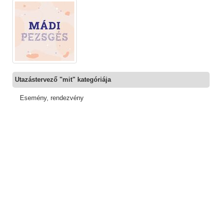
Utazástervező "mit" kategóriája
Esemény, rendezvény