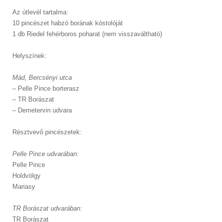
Az útlevél tartalma:
10 pincészet habzó borának kóstolóját
1 db Riedel fehérboros poharat (nem visszaváltható)
Helyszínek:
Mád, Bercsényi utca
– Pelle Pince borterasz
– TR Borászat
– Demetervin udvara
Résztvevő pincészetek:
Pelle Pince udvarában:
Pelle Pince
Holdvölgy
Mariasy
TR Borászat udvarában:
TR Borászat