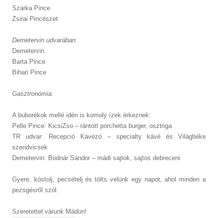
Szarka Pince
Zsirai Pincészet
Demetervin udvarában:
Demetervin
Barta Pince
Bihari Pince
Gasztronómia:
A buborékok mellé idén is komoly ízek érkeznek:
Pelle Pince: KicsiZso – rántott porchetta burger, osztriga
TR udvar: Recepció Kávézó – specialty kávé és Világbéke
szendvicsek
Demetervin: Bodnár Sándor – mádi sajtok, sajtos debreceni
Gyere, kóstolj, pecsételj és tölts velünk egy napot, ahol minden a
pezsgésről szól.
Szeretettel várunk Mádon!