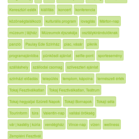
Keresztúri esték
kiállítás
koncert
konferencia
közönségtalálkozó
kulturális program
lovaglás
Márton-nap
múzeum | tájház
Múzeumok éjszakája
osztálykirándulóknak
panzió
Paulay Ede Színház
piac, vásár
piknik
programajánlóba
pünkösdi ajánlat
selfie-pont
sportesemény
szálláshely
szállodai csomag
szilveszteri ajánlat
színházi előadás
település
templom, kápolna
természeti érték
Tokaj Fesztiválkatlan
Tokaj Fesztiválkatlan, Teátrum
Tokaj-hegyaljai Szüreti Napok
Tokaji Bornapok
Tokaji séta
Tourinform
túra
Valentin-nap
vallási örökség
vár | kastély | kúria
vendégház
Vince-nap
vízen
wellness
Zempléni Fesztivál