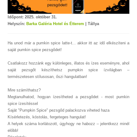
Időpont: 2025. október 31.
Helyszín:
Barka Galéria Hotel és Étterem
| Tállya
Ha unod már a pumkin spice latte-t... akkor itt az idő elkészíteni a
saját pumkin spice pezsgődet!
Csatlakozz hozzánk egy különleges, illatos és ízes eseményre, ahol
saját pezsgőt készíthetsz pumpkin spice ízvilágban –
természetesen stílusosan, őszi hangulatban!
Mire számíthatsz?
Megtanulhatod, hogyan ízesítheted a pezsgődet - most pumkin
spice ízesítéssel
Saját "Pumpkin Spice" pezsgőd palackozva viheted haza
Kísérletezés, kóstolás, fergeteges hangulat!
A helyek száma korlátozott, úgyhogy ne habozz – jelentkezz minél
előbb!