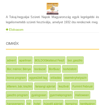
A Tokaj-hegyaljai Szüreti Napok Magyarország egyik legrégebbi és
legelismertebb szüreti fesztiválja, amelyet 1932 óta rendeznek meg.
Elolvasom
CIMKÉK
advent
apartman
BOLDOGkisfalud Feszt
bor, gasztro
Bor, mámor, Bénye
borászat
BorBusz
borkóstoló
boros program
egyesületi tag
előadás
eseményhelyszín
étterem, bár, bisztró
farsangi ajánlat
fesztivál
Furmint Február
gasztro program
gyalogosan
gyermekprogram
Halloween
hangverseny
hír
hotel
húsvéti ajánlat
kemping
kerékpáron