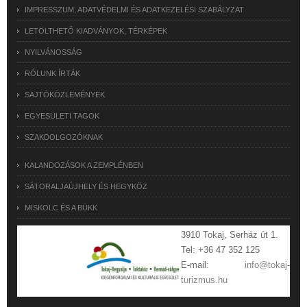
IMPRESSZUM, ADATVÉDELMI ÉS ADATKEZELÉSI SZABÁLYZAT
LETÖLTHETŐ KIADVÁNYOK, TÉRKÉPEK
NYILVÁNOSSÁG
RÓLUNK ÍRTÁK
SAJTÓKÖZLEMÉNYEK
EGYESÜLETI TAGOK
SZAKDOLGOZÓKNAK
KALANDOZÁSOK A ZEMPLÉNBEN
SÁTORALJAÚJHELY ÉS HEGYKÖZ
MISKOLC ÉS A BÜKK
3910 Tokaj, Serház út 1.
Tel: +36 47 352 125
E-mail:
info@tokaj-
turizmus.hu