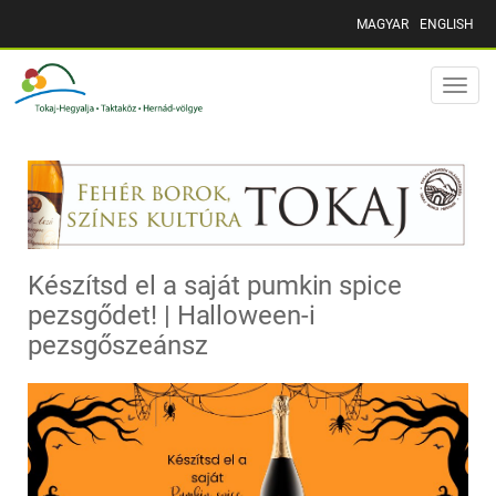
MAGYAR
ENGLISH
Toggle
naviga
Készítsd el a saját pumkin spice
pezsgődet! | Halloween-i
pezsgőszeánsz