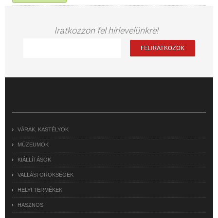
Iratkozzon fel hírlevelünkre!
VÁRAK, KASTÉLYOK
MÚZEUMOK
KIÁLLÍTÁSOK
VALLÁSI ÖRÖKSÉGEK
HELYI TERMÉKEK
HASZNOS