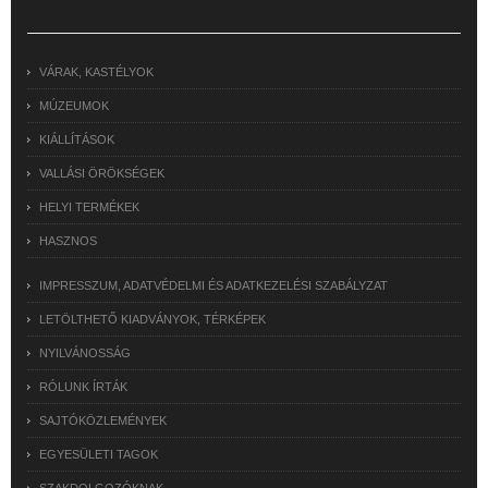
VÁRAK, KASTÉLYOK
MÚZEUMOK
KIÁLLÍTÁSOK
VALLÁSI ÖRÖKSÉGEK
HELYI TERMÉKEK
HASZNOS
IMPRESSZUM, ADATVÉDELMI ÉS ADATKEZELÉSI SZABÁLYZAT
LETÖLTHETŐ KIADVÁNYOK, TÉRKÉPEK
NYILVÁNOSSÁG
RÓLUNK ÍRTÁK
SAJTÓKÖZLEMÉNYEK
EGYESÜLETI TAGOK
SZAKDOLGOZÓKNAK