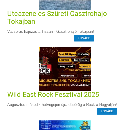
Utcazene és Szüreti Gasztrohajó
Tokajban
Vacsorás hajózás a Tiszán - Gasztrohajó Tokajban!
TOVÁBB
Wild East Rock Fesztivál 2025
Augusztus második hétvégéjén újra dübörög a Rock a Hegyalján!
TOVÁBB