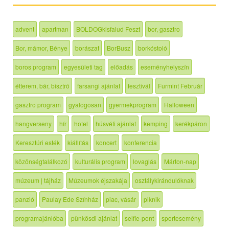
advent
apartman
BOLDOGkisfalud Feszt
bor, gasztro
Bor, mámor, Bénye
borászat
BorBusz
borkóstoló
boros program
egyesületi tag
előadás
eseményhelyszín
étterem, bár, bisztró
farsangi ajánlat
fesztivál
Furmint Február
gasztro program
gyalogosan
gyermekprogram
Halloween
hangverseny
hír
hotel
húsvéti ajánlat
kemping
kerékpáron
Keresztúri esték
kiállítás
koncert
konferencia
közönségtalálkozó
kulturális program
lovaglás
Márton-nap
múzeum | tájház
Múzeumok éjszakája
osztálykirándulóknak
panzió
Paulay Ede Színház
piac, vásár
piknik
programajánlóba
pünkösdi ajánlat
selfie-pont
sportesemény