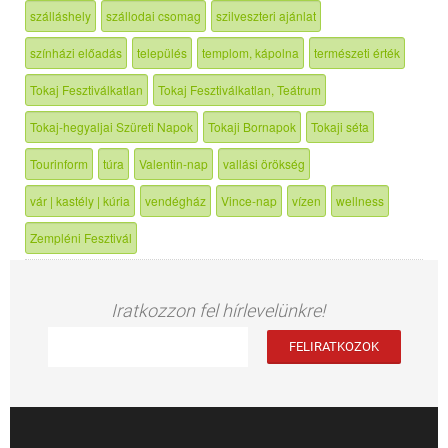
szálláshely
szállodai csomag
szilveszteri ajánlat
színházi előadás
település
templom, kápolna
természeti érték
Tokaj Fesztiválkatlan
Tokaj Fesztiválkatlan, Teátrum
Tokaj-hegyaljai Szüreti Napok
Tokaji Bornapok
Tokaji séta
Tourinform
túra
Valentin-nap
vallási örökség
vár | kastély | kúria
vendégház
Vince-nap
vízen
wellness
Zempléni Fesztivál
Iratkozzon fel hírlevelünkre!