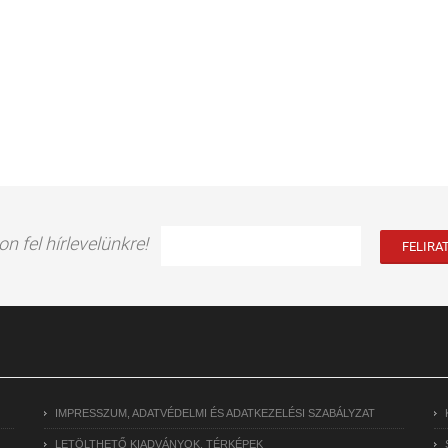
on fel hírlevelünkre!
IMPRESSZUM, ADATVÉDELMI ÉS ADATKEZELÉSI SZABÁLYZAT
LETÖLTHETŐ KIADVÁNYOK, TÉRKÉPEK