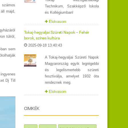
és számos
Technikum, Szakképző Iskola
áll majd,
és Kollégiumban!
Elolvasom
gyházáról
Tokaj-hegyaljai Szüreti Napok – Fehér
n túlról,
borok, színes kultúra
2025-09-18 13:40:43
6-ban sem
tolhatják
A Tokaj-hegyaljai Szüreti Napok
Magyarország egyik legrégebbi
és legelismertebb szüreti
 ingyenes
fesztiválja, amelyet 1932 óta
t Dj Till
rendeznek meg.
Elolvasom
CIMKÉK