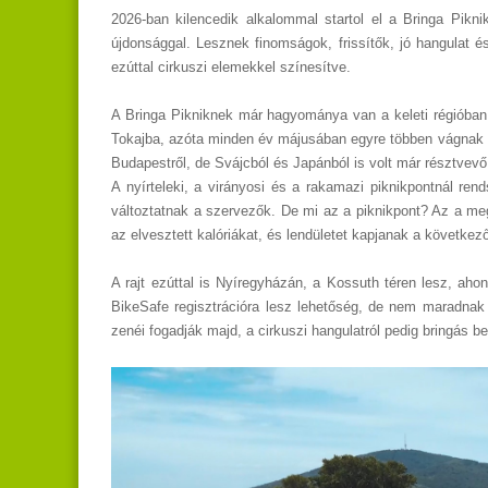
2026-ban kilencedik alkalommal startol el a Bringa Pikn
újdonsággal. Lesznek finomságok, frissítők, jó hangulat 
ezúttal cirkuszi elemekkel színesítve.
A Bringa Pikniknek már hagyománya van a keleti régióban.
Tokajba, azóta minden év májusában egyre többen vágnak n
Budapestről, de Svájcból és Japánból is volt már résztvevő
A nyírteleki, a virányosi és a rakamazi piknikpontnál re
változtatnak a szervezők. De mi az a piknikpont? Az a meg
az elvesztett kalóriákat, és lendületet kapjanak a következő
A rajt ezúttal is Nyíregyházán, a Kossuth téren lesz, aho
BikeSafe regisztrációra lesz lehetőség, de nem maradnak 
zenéi fogadják majd, a cirkuszi hangulatról pedig bringás