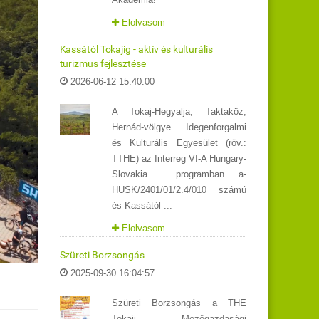
Elolvasom
Kassától Tokajig - aktív és kulturális
turizmus fejlesztése
2026-06-12 15:40:00
A Tokaj-Hegyalja, Taktaköz,
Hernád-völgye Idegenforgalmi
és Kulturális Egyesület (röv.:
TTHE) az Interreg VI-A Hungary-
Slovakia programban a-
HUSK/2401/01/2.4/010 számú
és Kassától ...
Elolvasom
Szüreti Borzsongás
2025-09-30 16:04:57
Szüreti Borzsongás a THE
Tokaji Mezőgazdasági