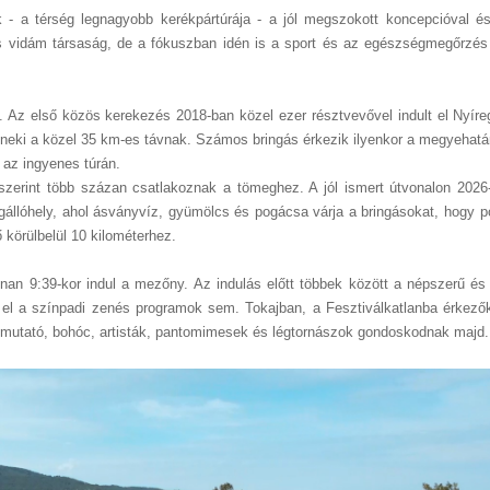
ik - a térség legnagyobb kerékpártúrája - a jól megszokott koncepcióval 
és vidám társaság, de a fókuszban idén is a sport és az egészségmegőrzés 
 Az első közös kerekezés 2018-ban közel ezer résztvevővel indult el Nyíre
eki a közel 35 km-es távnak. Számos bringás érkezik ilyenkor a megyehatáro
 az ingyenes túrán.
ndszerint több százan csatlakoznak a tömeghez. A jól ismert útvonalon 202
állóhely, ahol ásványvíz, gyümölcs és pogácsa várja a bringásokat, hogy pó
 körülbelül 10 kilométerhez.
nnan 9:39-kor indul a mezőny. Az indulás előtt többek között a népszerű és
el a színpadi zenés programok sem. Tokajban, a Fesztiválkatlanba érkezőke
 bemutató, bohóc, artisták, pantomimesek és légtornászok gondoskodnak majd.