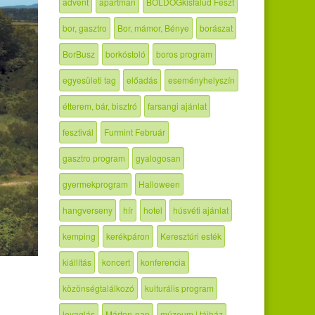
advent
apartman
BOLDOGkisfalud Feszt
bor, gasztro
Bor, mámor, Bénye
borászat
BorBusz
borkóstoló
boros program
egyesületi tag
előadás
eseményhelyszín
étterem, bár, bisztró
farsangi ajánlat
fesztivál
Furmint Február
gasztro program
gyalogosan
gyermekprogram
Halloween
hangverseny
hír
hotel
húsvéti ajánlat
kemping
kerékpáron
Keresztúri esték
kiállítás
koncert
konferencia
közönségtalálkozó
kulturális program
lovaglás
Márton-nap
múzeum | tájház