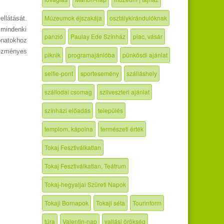
Múzeumok éjszakája
osztálykirándulóknak
llátását.
 mindenki
panzió
Paulay Ede Színház
piac, vásár
onatokhoz
vezményes
piknik
programajánlóba
pünkösdi ajánlat
selfie-pont
sportesemény
szálláshely
szállodai csomag
szilveszteri ajánlat
színházi előadás
település
templom, kápolna
természeti érték
Tokaj Fesztiválkatlan
Tokaj Fesztiválkatlan, Teátrum
Tokaj-hegyaljai Szüreti Napok
Tokaji Bornapok
Tokaji séta
Tourinform
túra
Valentin-nap
vallási örökség