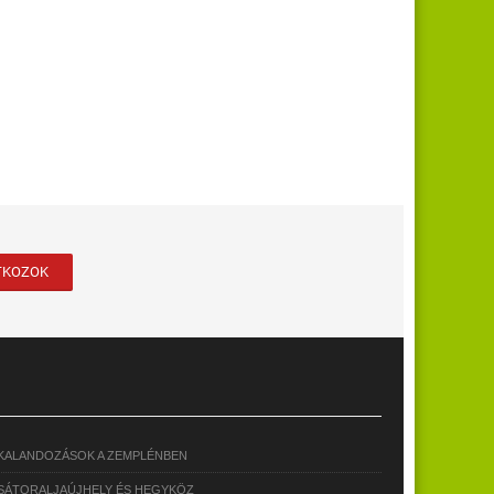
KALANDOZÁSOK A ZEMPLÉNBEN
SÁTORALJAÚJHELY ÉS HEGYKÖZ