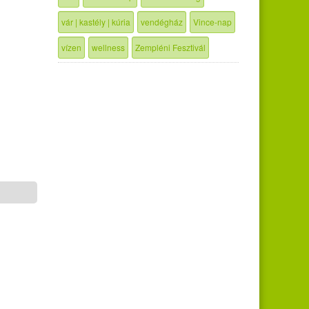
vár | kastély | kúria
vendégház
Vince-nap
vízen
wellness
Zempléni Fesztivál