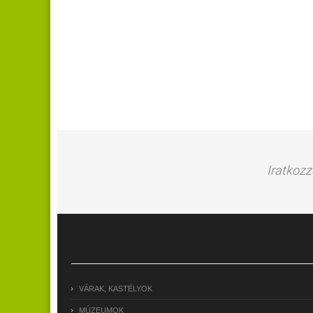
Iratkozz
VÁRAK, KASTÉLYOK
MÚZEUMOK