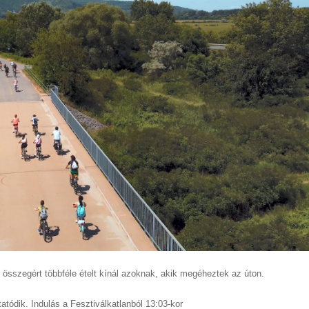
s összegért többféle ételt kínál azoknak, akik megéheztek az úton.
atódik. Indulás a Fesztiválkatlanból 13:03-kor