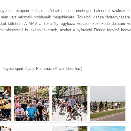
ügyelet, Tokajban pedig mentő biztosítja az esetleges balesetek szakszerű e
 a nem várt műszaki problémák megoldására. Tokajból vissza Nyíregyházára
vétel kötetlen. A MÁV a Tokaj-Nyíregyháza vonalon közlekedő délutáni v
dig visszafelé is inkább tekernek, azokat a nyírteleki Florida fagyizó ked
(virányosi sportpálya), Rakamaz (Művelődési ház)