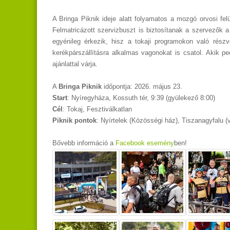
A Bringa Piknik ideje alatt folyamatos a mozgó orvosi fel
Felmatricázott szervizbuszt is biztosítanak a szervezők
egyénileg érkezik, hisz a tokaji programokon való rész
kerékpárszállításra alkalmas vagonokat is csatol. Akik pe
ajánlattal várja.
A
Bringa Piknik
időpontja: 2026. május 23.
Start
: Nyíregyháza, Kossuth tér, 9:39 (gyülekező 8:00)
Cél
: Tokaj, Fesztiválkatlan
Piknik pontok
: Nyírtelek (Közösségi ház), Tiszanagyfalu 
Bővebb információ a
Facebook esemény
ben!