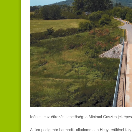
Idén is lesz étkezési lehetőség: a Minimal Gasztro jelképe
A túra pedig már harmadik alkalommal a Hegykerülővel folyt