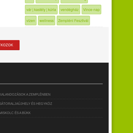
vár | kastély | kúria
vendégház
Vince-nap
vízen
wellness
Zempléni Fesztivál
KALANDOZÁSOK A ZEMPLÉNBEN
SÁTORALJAÚJHELY ÉS HEGYKÖZ
MISKOLC ÉS A BÜKK