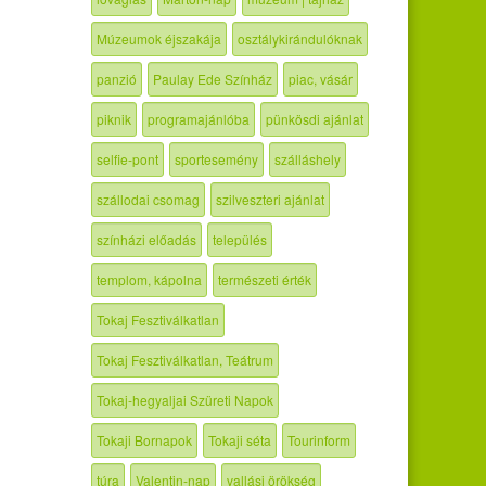
Múzeumok éjszakája
osztálykirándulóknak
panzió
Paulay Ede Színház
piac, vásár
piknik
programajánlóba
pünkösdi ajánlat
selfie-pont
sportesemény
szálláshely
szállodai csomag
szilveszteri ajánlat
színházi előadás
település
templom, kápolna
természeti érték
Tokaj Fesztiválkatlan
Tokaj Fesztiválkatlan, Teátrum
Tokaj-hegyaljai Szüreti Napok
Tokaji Bornapok
Tokaji séta
Tourinform
túra
Valentin-nap
vallási örökség