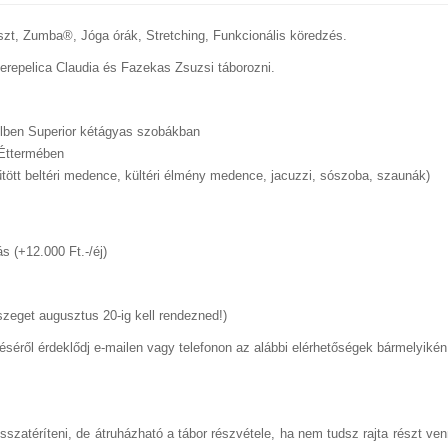
észt, Zumba®, Jóga órák, Stretching, Funkcionális köredzés.
Perepelica Claudia és Fazekas Zsuzsi táborozni.
elben Superior kétágyas szobákban
 Éttermében
tött beltéri medence, kültéri élmény medence, jacuzzi, sószoba, szaunák)
s (+12.000 Ft.-/éj)
szeget augusztus 20-ig kell rendezned!)
éséről érdeklődj e-mailen vagy telefonon az alábbi elérhetőségek bármelyikén
zatéríteni, de átruházható a tábor részvétele, ha nem tudsz rajta részt ven