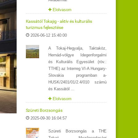
Elolvasom
Kassától Tokajig - aktív és kulturális
turizmus fejlesztése
2026-06-12 15:40:00
A Tokaj-Hegyalja, Taktaköz,
Hernád-völgye Idegenforgalmi
és Kulturális Egyesület (röv.:
TTHE) az Interreg VI-A Hungary-
Slovakia programban a-
HUSK/2401/01/2.4/010 számú
és Kassától ...
Elolvasom
Szüreti Borzsongás
2025-09-30 16:04:57
Szüreti Borzsongás a THE
Tokaji Mezőgazdasági