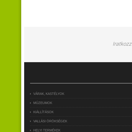
Iratkozz
VÁRAK, KASTÉLYOK
MÚZEUMOK
KIÁLLÍTÁSOK
VALLÁSI ÖRÖKSÉGEK
HELYI TERMÉKEK