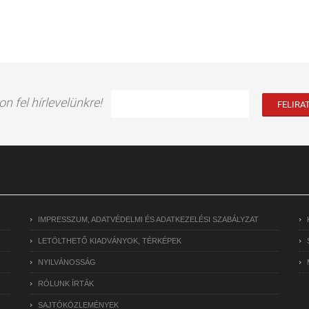
on fel hírlevelünkre!
IMPRESSZUM, ADATVÉDELMI ÉS ADATKEZELÉSI SZABÁLYZAT
LETÖLTHETŐ KIADVÁNYOK, TÉRKÉPEK
NYILVÁNOSSÁG
RÓLUNK ÍRTÁK
SAJTÓKÖZLEMÉNYEK