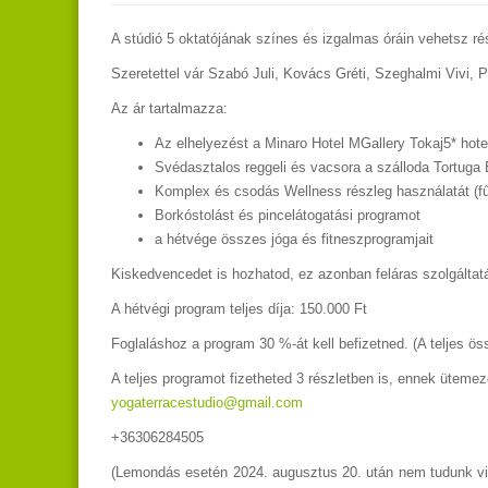
A stúdió 5 oktatójának színes és izgalmas óráin vehetsz r
Szeretettel vár Szabó Juli, Kovács Gréti, Szeghalmi Vivi, 
Az ár tartalmazza:
Az elhelyezést a Minaro Hotel MGallery Tokaj5* hot
Svédasztalos reggeli és vacsora a szálloda Tortuga
Komplex és csodás Wellness részleg használatát (fű
Borkóstolást és pincelátogatási programot
a hétvége összes jóga és fitneszprogramjait
Kiskedvencedet is hozhatod, ez azonban feláras szolgáltatá
A hétvégi program teljes díja: 150.000 Ft
Foglaláshoz a program 30 %-át kell befizetned. (A teljes ös
A teljes programot fizetheted 3 részletben is, ennek ütemez
yogaterracestudio@gmail.com
+36306284505
(Lemondás esetén 2024. augusztus 20. után nem tudunk viss