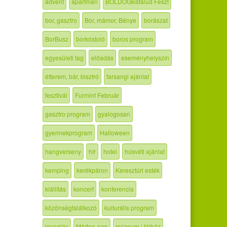
advent
apartman
BOLDOGkisfalud Feszt
bor, gasztro
Bor, mámor, Bénye
borászat
BorBusz
borkóstoló
boros program
egyesületi tag
előadás
eseményhelyszín
étterem, bár, bisztró
farsangi ajánlat
fesztivál
Furmint Február
gasztro program
gyalogosan
gyermekprogram
Halloween
hangverseny
hír
hotel
húsvéti ajánlat
kemping
kerékpáron
Keresztúri esték
kiállítás
koncert
konferencia
közönségtalálkozó
kulturális program
lovaglás
Márton-nap
múzeum | tájház