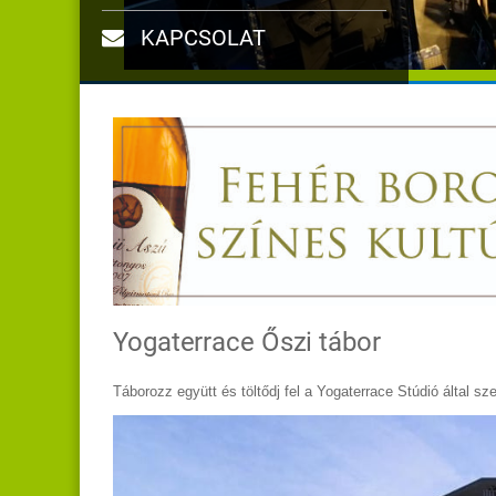
KAPCSOLAT
Yogaterrace Őszi tábor
Táborozz együtt és töltődj fel a Yogaterrace Stúdió által