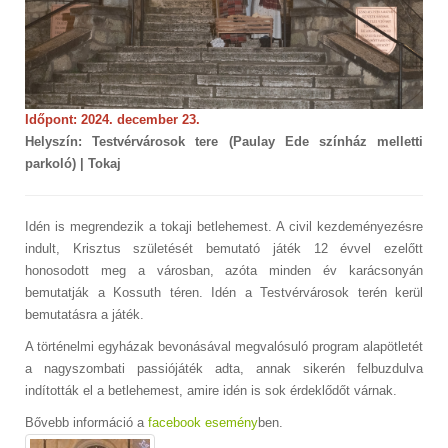
Időpont: 2024. december 23.
Helyszín: Testvérvárosok tere (Paulay Ede színház melletti
parkoló) | Tokaj
Idén is megrendezik a tokaji betlehemest. A civil kezdeményezésre
indult, Krisztus születését bemutató játék 12 évvel ezelőtt
honosodott meg a városban, azóta minden év karácsonyán
bemutatják a Kossuth téren. Idén a Testvérvárosok terén kerül
bemutatásra a játék.
A történelmi egyházak bevonásával megvalósuló program alapötletét
a nagyszombati passiójáték adta, annak sikerén felbuzdulva
indították el a betlehemest, amire idén is sok érdeklődőt várnak.
Bővebb információ a
facebook esemény
ben.