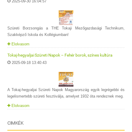
2025-09-30 16:04:57
Szüreti Borzsongás a THE Tokaji Mezőgazdasági Technikum,
Szakképző Iskola és Kollégiumban!
Elolvasom
Tokaj-hegyaljai Szüreti Napok – Fehér borok, színes kultúra
2025-09-18 13:40:43
A Tokaj-hegyaljai Szüreti Napok Magyarország egyik legrégebbi és
legelismertebb szüreti fesztiválja, amelyet 1932 óta rendeznek meg.
Elolvasom
CIMKÉK