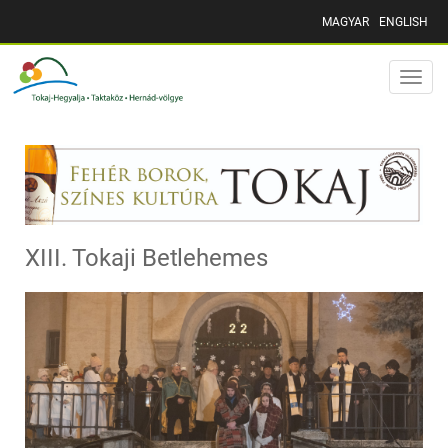
MAGYAR
ENGLISH
Toggle
naviga
XIII. Tokaji Betlehemes