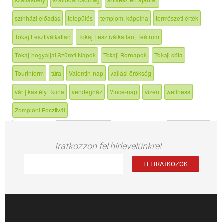
színházi előadás
település
templom, kápolna
természeti érték
Tokaj Fesztiválkatlan
Tokaj Fesztiválkatlan, Teátrum
Tokaj-hegyaljai Szüreti Napok
Tokaji Bornapok
Tokaji séta
Tourinform
túra
Valentin-nap
vallási örökség
vár | kastély | kúria
vendégház
Vince-nap
vízen
wellness
Zempléni Fesztivál
Iratkozzon fel hírlevelünkre!