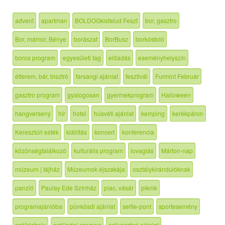
advent
apartman
BOLDOGkisfalud Feszt
bor, gasztro
Bor, mámor, Bénye
borászat
BorBusz
borkóstoló
boros program
egyesületi tag
előadás
eseményhelyszín
étterem, bár, bisztró
farsangi ajánlat
fesztivál
Furmint Február
gasztro program
gyalogosan
gyermekprogram
Halloween
hangverseny
hír
hotel
húsvéti ajánlat
kemping
kerékpáron
Keresztúri esték
kiállítás
koncert
konferencia
közönségtalálkozó
kulturális program
lovaglás
Márton-nap
múzeum | tájház
Múzeumok éjszakája
osztálykirándulóknak
panzió
Paulay Ede Színház
piac, vásár
piknik
programajánlóba
pünkösdi ajánlat
selfie-pont
sportesemény
szálláshely
szállodai csomag
szilveszteri ajánlat