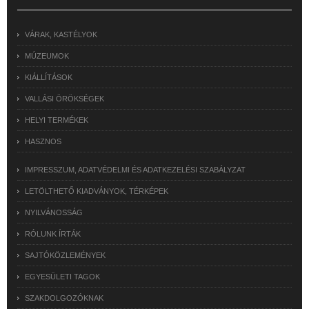
VÁRAK, KASTÉLYOK
MÚZEUMOK
KIÁLLÍTÁSOK
VALLÁSI ÖRÖKSÉGEK
HELYI TERMÉKEK
HASZNOS
IMPRESSZUM, ADATVÉDELMI ÉS ADATKEZELÉSI SZABÁLYZAT
LETÖLTHETŐ KIADVÁNYOK, TÉRKÉPEK
NYILVÁNOSSÁG
RÓLUNK ÍRTÁK
SAJTÓKÖZLEMÉNYEK
EGYESÜLETI TAGOK
SZAKDOLGOZÓKNAK