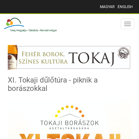
MAGYAR
ENGLISH
Toggle
naviga
XI. Tokaji dűlőtúra - piknik a
borászokkal