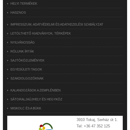
HELYI TERMÉKEK
HASZNOS
IMPRESSZUM, ADATVÉDELMI ÉS ADATKEZELÉSI SZABÁLYZAT
LETÖLTHETŐ KIADVÁNYOK, TÉRKÉPEK
NYILVÁNOSSÁG
RÓLUNK ÍRTÁK
SAJTÓKÖZLEMÉNYEK
EGYESÜLETI TAGOK
SZAKDOLGOZÓKNAK
KALANDOZÁSOK A ZEMPLÉNBEN
SÁTORALJAÚJHELY ÉS HEGYKÖZ
MISKOLC ÉS A BÜKK
3910 Tokaj, Serház út 1.
Tel: +36 47 352 125