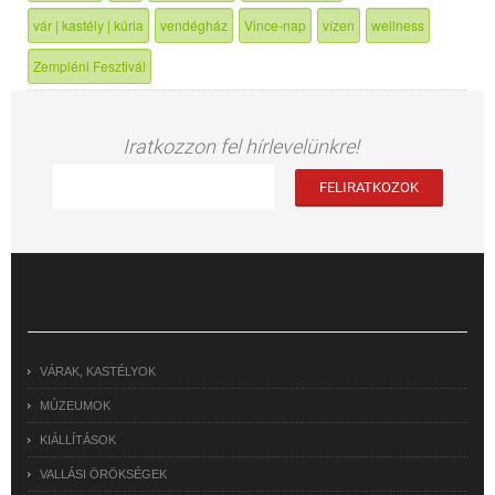
vár | kastély | kúria
vendégház
Vince-nap
vízen
wellness
Zempléni Fesztivál
Iratkozzon fel hírlevelünkre!
VÁRAK, KASTÉLYOK
MÚZEUMOK
KIÁLLÍTÁSOK
VALLÁSI ÖRÖKSÉGEK