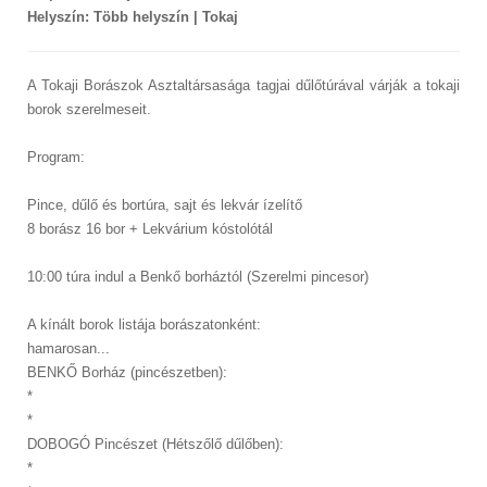
Helyszín: Több helyszín | Tokaj
A Tokaji Borászok Asztaltársasága tagjai dűlőtúrával várják a tokaji
borok szerelmeseit.
Program:
Pince, dűlő és bortúra, sajt és lekvár ízelítő
8 borász 16 bor + Lekvárium kóstolótál
10:00 túra indul a Benkő borháztól (Szerelmi pincesor)
A kínált borok listája borászatonként:
hamarosan...
BENKŐ Borház (pincészetben):
*
*
DOBOGÓ Pincészet (Hétszőlő dűlőben):
*