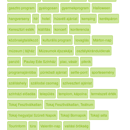
gasztro program
gyalogosan
gyermekprogram
Halloween
hangverseny
hír
hotel
húsvéti ajánlat
kemping
kerékpáron
Keresztúri esték
kiállítás
koncert
konferencia
közönségtalálkozó
kulturális program
lovaglás
Márton-nap
múzeum | tájház
Múzeumok éjszakája
osztálykirándulóknak
panzió
Paulay Ede Színház
piac, vásár
piknik
programajánlóba
pünkösdi ajánlat
selfie-pont
sportesemény
szálláshely
szállodai csomag
szilveszteri ajánlat
színházi előadás
település
templom, kápolna
természeti érték
Tokaj Fesztiválkatlan
Tokaj Fesztiválkatlan, Teátrum
Tokaj-hegyaljai Szüreti Napok
Tokaji Bornapok
Tokaji séta
Tourinform
túra
Valentin-nap
vallási örökség