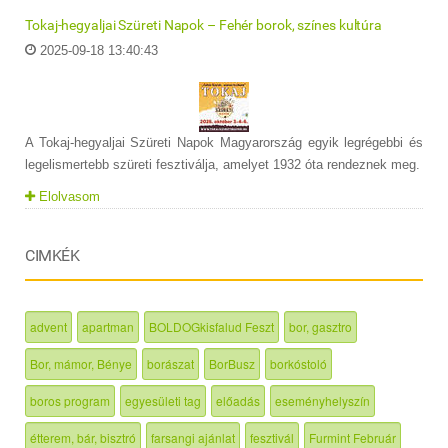
Tokaj-hegyaljai Szüreti Napok – Fehér borok, színes kultúra
2025-09-18 13:40:43
A Tokaj-hegyaljai Szüreti Napok Magyarország egyik legrégebbi és
legelismertebb szüreti fesztiválja, amelyet 1932 óta rendeznek meg.
Elolvasom
CIMKÉK
advent
apartman
BOLDOGkisfalud Feszt
bor, gasztro
Bor, mámor, Bénye
borászat
BorBusz
borkóstoló
boros program
egyesületi tag
előadás
eseményhelyszín
étterem, bár, bisztró
farsangi ajánlat
fesztivál
Furmint Február