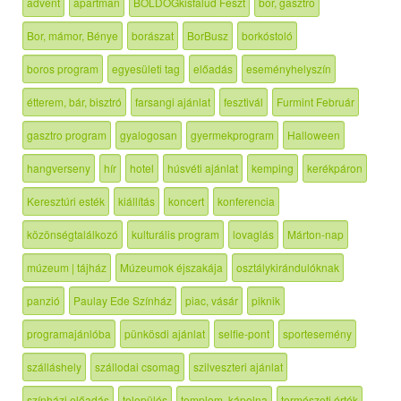
advent
apartman
BOLDOGkisfalud Feszt
bor, gasztro
Bor, mámor, Bénye
borászat
BorBusz
borkóstoló
boros program
egyesületi tag
előadás
eseményhelyszín
étterem, bár, bisztró
farsangi ajánlat
fesztivál
Furmint Február
gasztro program
gyalogosan
gyermekprogram
Halloween
hangverseny
hír
hotel
húsvéti ajánlat
kemping
kerékpáron
Keresztúri esték
kiállítás
koncert
konferencia
közönségtalálkozó
kulturális program
lovaglás
Márton-nap
múzeum | tájház
Múzeumok éjszakája
osztálykirándulóknak
panzió
Paulay Ede Színház
piac, vásár
piknik
programajánlóba
pünkösdi ajánlat
selfie-pont
sportesemény
szálláshely
szállodai csomag
szilveszteri ajánlat
színházi előadás
település
templom, kápolna
természeti érték