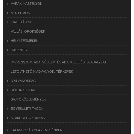
VÁRAK, KASTÉLYOK
MÚZEUMOK
KIÁLLÍTÁSOK
VALLÁSI ÖRÖKSÉGEK
HELYI TERMÉKEK
HASZNOS
IMPRESSZUM, ADATVÉDELMI ÉS ADATKEZELÉSI SZABÁLYZAT
LETÖLTHETŐ KIADVÁNYOK, TÉRKÉPEK
NYILVÁNOSSÁG
RÓLUNK ÍRTÁK
SAJTÓKÖZLEMÉNYEK
EGYESÜLETI TAGOK
SZAKDOLGOZÓKNAK
KALANDOZÁSOK A ZEMPLÉNBEN