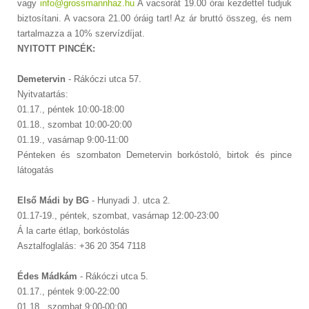
vagy
info@grossmannhaz.hu
A vacsorát 19.00 órai kezdettel tudjuk
biztosítani. A vacsora 21.00 óráig tart! Az ár bruttó összeg, és nem
tartalmazza a 10% szervízdíjat.
NYITOTT PINCÉK:
Demetervin
- Rákóczi utca 57.
Nyitvatartás:
01.17., péntek 10:00-18:00
01.18., szombat 10:00-20:00
01.19., vasárnap 9:00-11:00
Pénteken és szombaton Demetervin borkóstoló, birtok és pince
látogatás
Első Mádi by BG
- Hunyadi J. utca 2.
01.17-19., péntek, szombat, vasárnap 12:00-23:00
Á la carte étlap, borkóstolás
Asztalfoglalás: +36 20 354 7118
Édes Mádkám
- Rákóczi utca 5.
01.17., péntek 9:00-22:00
01.18., szombat 9:00-00:00