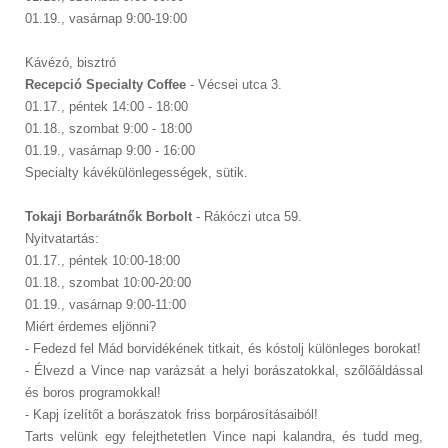
01.19., vasárnap 9:00-19:00
Kávézó, bisztró
Recepció Specialty Coffee
- Vécsei utca 3.
01.17., péntek 14:00 - 18:00
01.18., szombat 9:00 - 18:00
01.19., vasárnap 9:00 - 16:00
Specialty kávékülönlegességek, sütik.
Tokaji Borbarátnők Borbolt
- Rákóczi utca 59.
Nyitvatartás:
01.17., péntek 10:00-18:00
01.18., szombat 10:00-20:00
01.19., vasárnap 9:00-11:00
Miért érdemes eljönni?
- Fedezd fel Mád borvidékének titkait, és kóstolj különleges borokat!
- Élvezd a Vince nap varázsát a helyi borászatokkal, szőlőáldással
és boros programokkal!
- Kapj ízelítőt a borászatok friss borpárosításaiból!
Tarts velünk egy felejthetetlen Vince napi kalandra, és tudd meg,