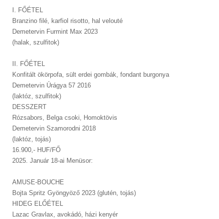
I. FŐÉTEL
Branzino filé, karfiol risotto, hal velouté
Demetervin Furmint Max 2023
(halak, szulfitok)
II. FŐÉTEL
Konfitált ökörpofa, sült erdei gombák, fondant burgonya
Demetervin Úrágya 57 2016
(laktóz, szulfitok)
DESSZERT
Rózsabors, Belga csoki, Homoktövis
Demetervin Szamorodni 2018
(laktóz, tojás)
16.900,- HUF/FŐ
2025. Január 18-ai Menüsor:
AMUSE-BOUCHE
Bojta Spritz Gyöngyöző 2023 (glutén, tojás)
HIDEG ELŐÉTEL
Lazac Gravlax, avokádó, házi kenyér