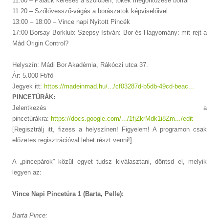
11:00 – Palack keresés a szőlőben, tőkék megöntözése borral
11:20 – Szőlővessző-vágás a borászatok képviselőivel
13:00 – 18:00 – Vince napi Nyitott Pincék
17:00 Borsay Borklub: Szepsy István: Bor és Hagyomány: mit rejt a
Mád Origin Control?
Helyszín: Mádi Bor Akadémia, Rákóczi utca 37.
Ár: 5.000 Ft/fő
Jegyek itt:
https://madeinmad.hu/.../cf03287d-b5db-49cd-beac...
PINCETÚRÁK:
Jelentkezés a
pincetúrákra:
https://docs.google.com/.../1fjZkrMdk1i8Zm.../edit
[Regisztrálj itt, fizess a helyszínen! Figyelem! A programon csak
előzetes regisztrációval lehet részt venni!]
A „pincepárok” közül egyet tudsz kiválasztani, döntsd el, melyik
legyen az:
Vince Napi Pincetúra 1 (Barta, Pelle):
Barta Pince: