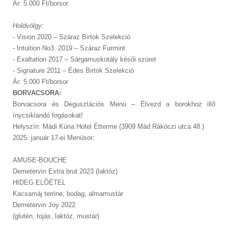
Ár: 5.000 Ft/borsor
Holdvölgy:
- Vision 2020 – Száraz Birtok Szelekció
- Intuition No3. 2019 – Száraz Furmint
- Exaltation 2017 – Sárgamuskotály késői szüret
- Signature 2011 – Édes Birtok Szelekció
Ár: 5.000 Ft/borsor
BORVACSORA:
Borvacsora és Degusztációs Menü – Élvezd a borokhoz illő
ínycsiklandó fogásokat!
Helyszín: Mádi Kúria Hotel Étterme (3909 Mád Rákóczi utca 48.)
2025. január 17-ei Menüsor:
AMUSE-BOUCHE
Demetervin Extra brut 2023 (laktóz)
HIDEG ELŐÉTEL
Kacsamáj terrine, bodag, almamustár
Demetervin Joy 2022
(glutén, tojás, laktóz, mustár)