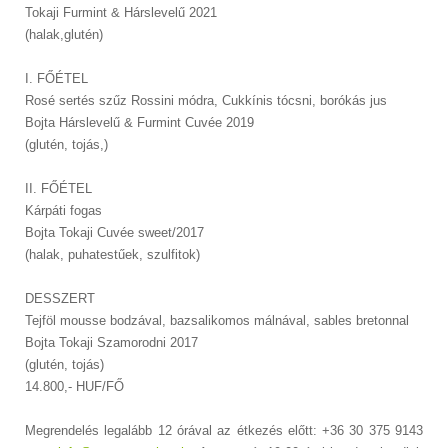
Tokaji Furmint & Hárslevelű 2021
(halak,glutén)
I. FŐÉTEL
Rosé sertés szűz Rossini módra, Cukkínis tócsni, borókás jus
Bojta Hárslevelű & Furmint Cuvée 2019
(glutén, tojás,)
II. FŐÉTEL
Kárpáti fogas
Bojta Tokaji Cuvée sweet/2017
(halak, puhatestűek, szulfitok)
DESSZERT
Tejföl mousse bodzával, bazsalikomos málnával, sables bretonnal
Bojta Tokaji Szamorodni 2017
(glutén, tojás)
14.800,- HUF/FŐ
Megrendelés legalább 12 órával az étkezés előtt: +36 30 375 9143