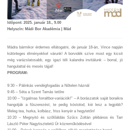
Időpont: 2025. január 18., 9.00
Helyszín: Mádi Bor Akadémia | Mád
Mádra bármikor érdemes ellátogatni, de január 18-án, Vince napján
különleges élményekkel várunk!
A borvidék szíve most egy kicsit
még varázslatosabb, egy igazi téli kalandra invitálunk – borral, jó
hangulattal és mesés tájjal!
PROGRAM:
9:30 – Pálinkás vendégfogadás a Nőtelen háznál
9:45 – Séta a Szent Tamás tetőre
10:00 – "Izgalmas forraltbor-variációk!" – A borászatok saját boraikra
hangolják a fűszerezést, te pedig kóstolod, kié lesz a legjobb?
Meleg tea, hurka, kolbász, friss kenyér a hegytetőn!
10:20 – Megnyitó és szőlőáldás Szűcs Zoltán plébános és Tarr
László Péter Nagytiszteletű Úr közreműködésével