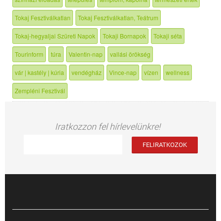
Tokaj Fesztiválkatlan
Tokaj Fesztiválkatlan, Teátrum
Tokaj-hegyaljai Szüreti Napok
Tokaji Bornapok
Tokaji séta
Tourinform
túra
Valentin-nap
vallási örökség
vár | kastély | kúria
vendégház
Vince-nap
vízen
wellness
Zempléni Fesztivál
Iratkozzon fel hírlevelünkre!