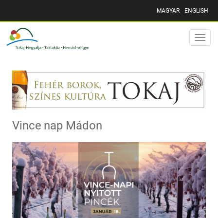
MAGYAR
ENGLISH
Toggle
naviga
Vince nap Mádon