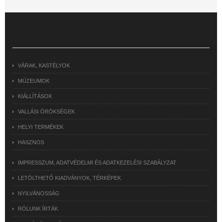
VÁRAK, KASTÉLYOK
MÚZEUMOK
KIÁLLÍTÁSOK
VALLÁSI ÖRÖKSÉGEK
HELYI TERMÉKEK
HASZNOS
IMPRESSZUM, ADATVÉDELMI ÉS ADATKEZELÉSI SZABÁLYZAT
LETÖLTHETŐ KIADVÁNYOK, TÉRKÉPEK
NYILVÁNOSSÁG
RÓLUNK ÍRTÁK