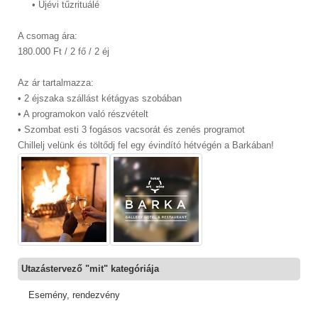
• Újévi tűzrituálé
A csomag ára:
180.000 Ft / 2 fő / 2 éj
Az ár tartalmazza:
• 2 éjszaka szállást kétágyas szobában
• A programokon való részvételt
• Szombat esti 3 fogásos vacsorát és zenés programot
Chillelj velünk és töltődj fel egy évindító hétvégén a Barkában!
Utazástervező "mit" kategóriája
Esemény, rendezvény