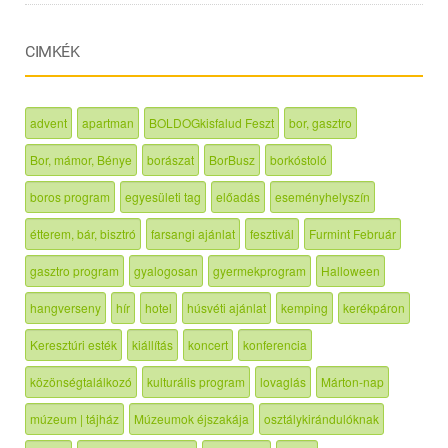
CIMKÉK
advent
apartman
BOLDOGkisfalud Feszt
bor, gasztro
Bor, mámor, Bénye
borászat
BorBusz
borkóstoló
boros program
egyesületi tag
előadás
eseményhelyszín
étterem, bár, bisztró
farsangi ajánlat
fesztivál
Furmint Február
gasztro program
gyalogosan
gyermekprogram
Halloween
hangverseny
hír
hotel
húsvéti ajánlat
kemping
kerékpáron
Keresztúri esték
kiállítás
koncert
konferencia
közönségtalálkozó
kulturális program
lovaglás
Márton-nap
múzeum | tájház
Múzeumok éjszakája
osztálykirándulóknak