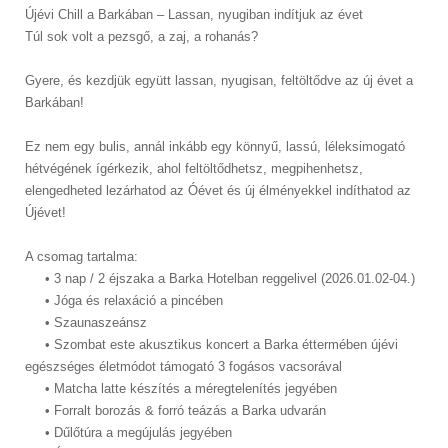
Újévi Chill a Barkában – Lassan, nyugiban indítjuk az évet
Túl sok volt a pezsgő, a zaj, a rohanás?
Gyere, és kezdjük együtt lassan, nyugisan, feltöltődve az új évet a
Barkában!
Ez nem egy bulis, annál inkább egy könnyű, lassú, léleksimogató
hétvégének ígérkezik, ahol feltöltődhetsz, megpihenhetsz,
elengedheted lezárhatod az Óévet és új élményekkel indíthatod az
Újévet!
A csomag tartalma:
• 3 nap / 2 éjszaka a Barka Hotelban reggelivel (2026.01.02-04.)
• Jóga és relaxáció a pincében
• Szaunaszeánsz
• Szombat este akusztikus koncert a Barka éttermében újévi
egészséges életmódot támogató 3 fogásos vacsorával
• Matcha latte készítés a méregtelenítés jegyében
• Forralt borozás & forró teázás a Barka udvarán
• Dűlőtúra a megújulás jegyében