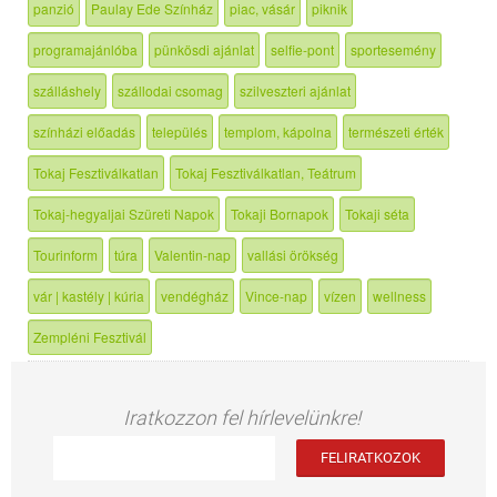
panzió
Paulay Ede Színház
piac, vásár
piknik
programajánlóba
pünkösdi ajánlat
selfie-pont
sportesemény
szálláshely
szállodai csomag
szilveszteri ajánlat
színházi előadás
település
templom, kápolna
természeti érték
Tokaj Fesztiválkatlan
Tokaj Fesztiválkatlan, Teátrum
Tokaj-hegyaljai Szüreti Napok
Tokaji Bornapok
Tokaji séta
Tourinform
túra
Valentin-nap
vallási örökség
vár | kastély | kúria
vendégház
Vince-nap
vízen
wellness
Zempléni Fesztivál
Iratkozzon fel hírlevelünkre!