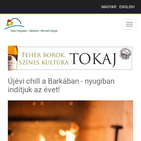
MAGYAR
ENGLISH
Toggle
naviga
Újévi chill a Barkában - nyugiban
indítjuk az évet!