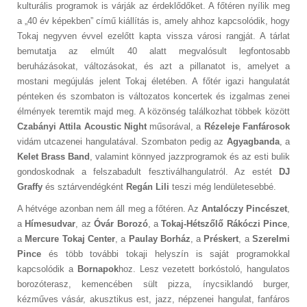
kulturális programok is várják az érdeklődőket. A főtéren nyílik meg
a „40 év képekben” című kiállítás is, amely ahhoz kapcsolódik, hogy
Tokaj negyven évvel ezelőtt kapta vissza városi rangját. A tárlat
bemutatja az elmúlt 40 alatt megvalósult legfontosabb
beruházásokat, változásokat, és azt a pillanatot is, amelyet a
mostani megújulás jelent Tokaj életében. A főtér igazi hangulatát
pénteken és szombaton is változatos koncertek és izgalmas zenei
élmények teremtik majd meg. A közönség találkozhat többek között
Czabányi Attila Acoustic Night
műsorával, a
Rézeleje Fanfárosok
vidám utcazenei hangulatával. Szombaton pedig az
Agyagbanda
, a
Kelet Brass Band
, valamint könnyed jazzprogramok és az esti bulik
gondoskodnak a felszabadult fesztiválhangulatról. Az estét
DJ
Graffy
és sztárvendégként
Regán Lili
teszi még lendületesebbé.
A hétvége azonban nem áll meg a főtéren. Az
Antalóczy Pincészet
,
a
Hímesudvar
, az
Óvár Borozó
, a
Tokaj-Hétszőlő Rákóczi
Pince
,
a
Mercure Tokaj Center
, a
Paulay Borház
, a
Préskert
, a
Szerelmi
Pince
és több további tokaji helyszín is saját programokkal
kapcsolódik a
Bornapok
hoz. Lesz vezetett borkóstoló, hangulatos
borozóterasz, kemencében sült pizza, ínycsiklandó burger,
kézműves vásár, akusztikus est, jazz, népzenei hangulat, fanfáros