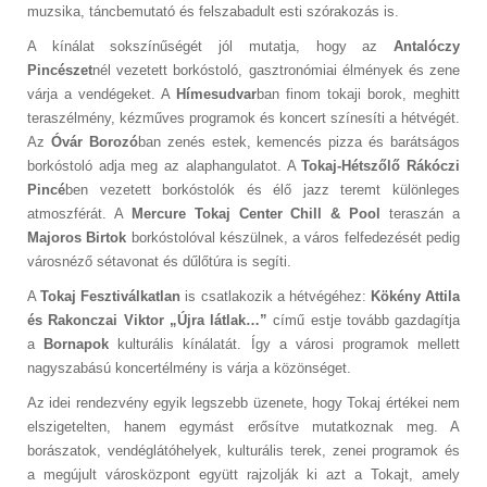
muzsika, táncbemutató és felszabadult esti szórakozás is.
A kínálat sokszínűségét jól mutatja, hogy az
Antalóczy
Pincészet
nél vezetett borkóstoló, gasztronómiai élmények és zene
várja a vendégeket. A
Hímesudvar
ban finom tokaji borok, meghitt
teraszélmény, kézműves programok és koncert színesíti a hétvégét.
Az
Óvár Borozó
ban zenés estek, kemencés pizza és barátságos
borkóstoló adja meg az alaphangulatot. A
Tokaj-Hétszőlő Rákóczi
Pincé
ben vezetett borkóstolók és élő jazz teremt különleges
atmoszférát. A
Mercure Tokaj Center Chill & Pool
teraszán a
Majoros Birtok
borkóstolóval készülnek, a város felfedezését pedig
városnéző sétavonat és dűlőtúra is segíti.
A
Tokaj Fesztiválkatlan
is csatlakozik a hétvégéhez:
Kökény Attila
és Rakonczai Viktor „Újra látlak…”
című estje tovább gazdagítja
a
Bornapok
kulturális kínálatát. Így a városi programok mellett
nagyszabású koncertélmény is várja a közönséget.
Az idei rendezvény egyik legszebb üzenete, hogy Tokaj értékei nem
elszigetelten, hanem egymást erősítve mutatkoznak meg. A
borászatok, vendéglátóhelyek, kulturális terek, zenei programok és
a megújult városközpont együtt rajzolják ki azt a Tokajt, amely