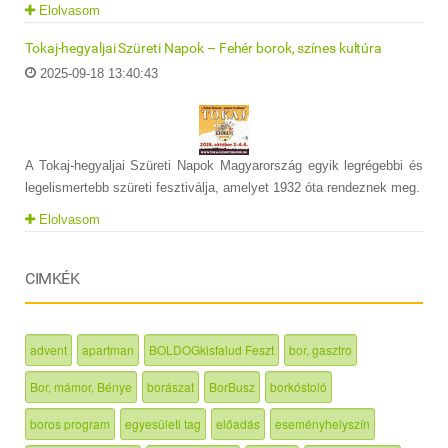
Elolvasom
Tokaj-hegyaljai Szüreti Napok – Fehér borok, színes kultúra
2025-09-18 13:40:43
A Tokaj-hegyaljai Szüreti Napok Magyarország egyik legrégebbi és
legelismertebb szüreti fesztiválja, amelyet 1932 óta rendeznek meg.
Elolvasom
CIMKÉK
advent
apartman
BOLDOGkisfalud Feszt
bor, gasztro
Bor, mámor, Bénye
borászat
BorBusz
borkóstoló
boros program
egyesületi tag
előadás
eseményhelyszín