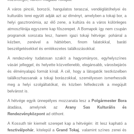
A város pincéi, borozói, hangulatos teraszai, vendéglátóhelyei és
kulturális terei együtt adják azt az élményt, amelyben a tokaji bor, a
helyi gasztronómia, az élő zene, a kultúra és a város különleges
atmoszférája egyszerre kap főszerepet. A Bornapok így nem csupán
programok sorozata lesz, hanem igazi tokaji hétvége: pohárral a
kézben, zenével a háttérben, finom falatokkal, baráti
beszélgetésekkel és emlékezetes találkozásokkal.
A rendezvény tudatosan szakít a hagyományos, egyhelyszínes
vásári jelleggel, és helyette közvetlenebb, elegánsabb, városbejárós
és élményalapú formát kínál. A cél, hogy a látogatók testközelben
találkozhassanak a tokaji borászokkal, személyesen ismerhessék
meg a helyi szolgáltatókat, és közben felfedezzék a megújult
belvárost is.
A hétvége egyik ünnepélyes mozzanata lesz a
Polgármester Bora
átadása, amelynek az
Arany Sas Kulturális és
Rendezvényközpont
ad otthont.
A Kossuth tér kiemelt szerepet kap a hétvégén: itt lesz kapható a
fesztiválpohár
, kitelepül a
Grand Tokaj
, valamint színes zenei és