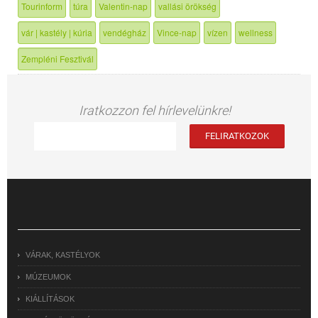
Tourinform
túra
Valentin-nap
vallási örökség
vár | kastély | kúria
vendégház
Vince-nap
vízen
wellness
Zempléni Fesztivál
Iratkozzon fel hírlevelünkre!
VÁRAK, KASTÉLYOK
MÚZEUMOK
KIÁLLÍTÁSOK