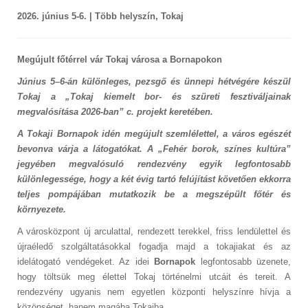
2026. június 5-6. | Több helyszín, Tokaj
Megújult főtérrel vár Tokaj városa a Bornapokon
Június 5–6-án különleges, pezsgő és ünnepi hétvégére készül
Tokaj a „Tokaj kiemelt bor- és szüreti fesztiváljainak
megvalósítása 2026-ban” c. projekt keretében.
A Tokaji Bornapok idén megújult szemlélettel, a város egészét
bevonva várja a látogatókat. A „Fehér borok, színes kultúra”
jegyében megvalósuló rendezvény egyik legfontosabb
különlegessége, hogy a két évig tartó felújítást követően ekkorra
teljes pompájában mutatkozik be a megszépült főtér és
környezete.
A városközpont új arculattal, rendezett terekkel, friss lendülettel és
újraéledő szolgáltatásokkal fogadja majd a tokajiakat és az
idelátogató vendégeket. Az idei
Bornapok
legfontosabb üzenete,
hogy töltsük meg élettel Tokaj történelmi utcáit és tereit. A
rendezvény ugyanis nem egyetlen központi helyszínre hívja a
közönséget, hanem magába Tokajba.