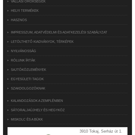
VALLÁSI ÖRÖKSÉGEK
HELYI TERMÉKEK
HASZNOS
IMPRESSZUM, ADATVÉDELMI ÉS ADATKEZELÉSI SZABÁLYZAT
LETÖLTHETŐ KIADVÁNYOK, TÉRKÉPEK
NYILVÁNOSSÁG
RÓLUNK ÍRTÁK
SAJTÓKÖZLEMÉNYEK
EGYESÜLETI TAGOK
SZAKDOLGOZÓKNAK
KALANDOZÁSOK A ZEMPLÉNBEN
SÁTORALJAÚJHELY ÉS HEGYKÖZ
MISKOLC ÉS A BÜKK
3910 Tokaj, Serház út 1.