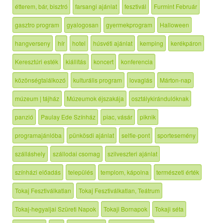
étterem, bár, bisztró
farsangi ajánlat
fesztivál
Furmint Február
gasztro program
gyalogosan
gyermekprogram
Halloween
hangverseny
hír
hotel
húsvéti ajánlat
kemping
kerékpáron
Keresztúri esték
kiállítás
koncert
konferencia
közönségtalálkozó
kulturális program
lovaglás
Márton-nap
múzeum | tájház
Múzeumok éjszakája
osztálykirándulóknak
panzió
Paulay Ede Színház
piac, vásár
piknik
programajánlóba
pünkösdi ajánlat
selfie-pont
sportesemény
szálláshely
szállodai csomag
szilveszteri ajánlat
színházi előadás
település
templom, kápolna
természeti érték
Tokaj Fesztiválkatlan
Tokaj Fesztiválkatlan, Teátrum
Tokaj-hegyaljai Szüreti Napok
Tokaji Bornapok
Tokaji séta