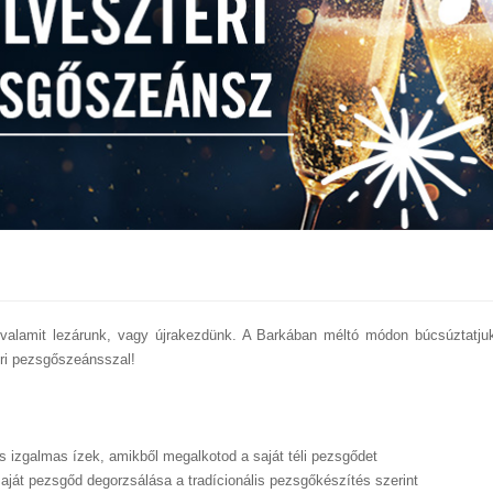
 valamit lezárunk, vagy újrakezdünk. A Barkában méltó módon búcsúztatju
eri pezsgőszeánsszal!
s izgalmas ízek, amikből megalkotod a saját téli pezsgődet
aját pezsgőd degorzsálása a tradícionális pezsgőkészítés szerint