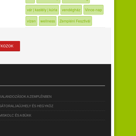
vár | kastély | kúria
vendégház
Vince-nap
vízen
wellness
Zempléni Fesztivál
KALANDOZÁSOK A ZEMPLÉNBEN
SÁTORALJAÚJHELY ÉS HEGYKÖZ
MISKOLC ÉS A BÜKK