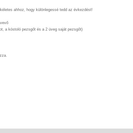
ökéletes ahhoz, hogy különlegessé tedd az évkezdést!
tvevő
pot, a kóstoló pezsgőt és a 2 üveg saját pezsgőt)
zza.