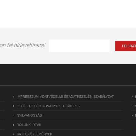
on fel hírlevelünkre!
IMPRESSZUM, ADATVÉDELMI ÉS ADATKEZELÉSI SZABÁLYZAT
LETÖLTHETŐ KIADVÁNYOK, TÉRKÉPEK
NYILVÁNOSSÁG
RÓLUNK ÍRTÁK
SAJTÓKÖZLEMÉNYEK