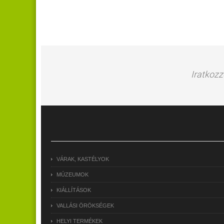
Iratkozz
VÁRAK, KASTÉLYOK
MÚZEUMOK
KIÁLLÍTÁSOK
VALLÁSI ÖRÖKSÉGEK
HELYI TERMÉKEK