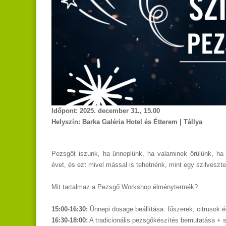
Időpont: 2025. december 31., 15.00
Helyszín: Barka Galéria Hotel és Étterem | Tállya
Pezsgőt iszunk, ha ünneplünk, ha valaminek örülünk, ha
évet, és ezt mivel mással is tehetnénk, mint egy szilveszt
Mit tartalmaz a Pezsgő Workshop élménytermék?
15:00-16:30:
Ünnepi dosage beállítása: fűszerek, citrusok é
16:30-18:00:
A tradicionális pezsgőkészítés bemutatása + s