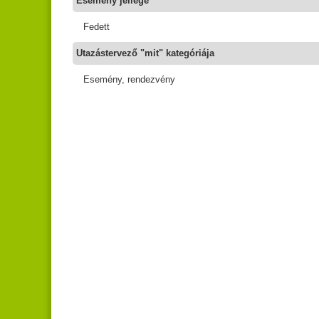
Esemény jellege
Fedett
Utazástervező "mit" kategóriája
Esemény, rendezvény