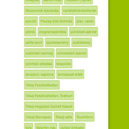
Múzeumok éjszakája
osztálykirándulóknak
panzió
Paulay Ede Színház
piac, vásár
piknik
programajánlóba
pünkösdi ajánlat
selfie-pont
sportesemény
szálláshely
szállodai csomag
szilveszteri ajánlat
színházi előadás
település
templom, kápolna
természeti érték
Tokaj Fesztiválkatlan
Tokaj Fesztiválkatlan, Teátrum
Tokaj-hegyaljai Szüreti Napok
Tokaji Bornapok
Tokaji séta
Tourinform
túra
Valentin-nap
vallási örökség