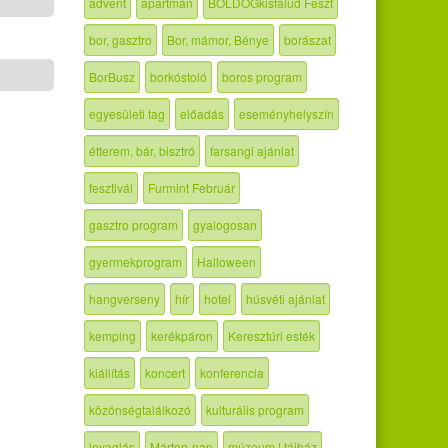
advent
apartman
BOLDOGkisfalud Feszt
bor, gasztro
Bor, mámor, Bénye
borászat
BorBusz
borkóstoló
boros program
egyesületi tag
előadás
eseményhelyszín
étterem, bár, bisztró
farsangi ajánlat
fesztivál
Furmint Február
gasztro program
gyalogosan
gyermekprogram
Halloween
hangverseny
hír
hotel
húsvéti ajánlat
kemping
kerékpáron
Keresztúri esték
kiállítás
koncert
konferencia
közönségtalálkozó
kulturális program
lovaglás
Márton-nap
múzeum | tájház