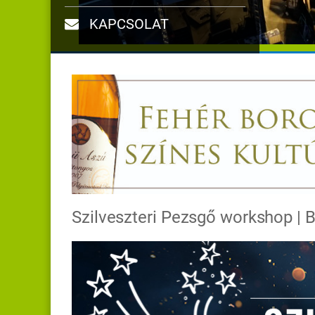
KAPCSOLAT
Szilveszteri Pezsgő workshop | B