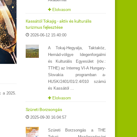
Elolvasom
Kassától Tokajig - aktív és kulturális
turizmus fejlesztése
2026-06-12 15:40:00
A Tokaj-Hegyalja, Taktaköz,
Hernád-völgye Idegenforgalmi
és Kulturális Egyesület (röv.:
TTHE) az Interreg VI-A Hungary-
Slovakia programban a-
HUSK/2401/01/2.4/010 számú
és Kassától ...
k a 2025.
Elolvasom
Szüreti Borzsongás
2025-09-30 16:04:57
Szüreti Borzsongás a THE
Tokaji Mezőgazdasági