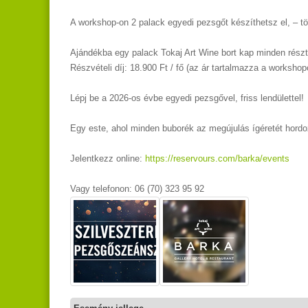
A workshop-on 2 palack egyedi pezsgőt készíthetsz el, – t
Ajándékba egy palack Tokaj Art Wine bort kap minden rész
Részvételi díj: 18.900 Ft / fő (az ár tartalmazza a worksho
Lépj be a 2026-os évbe egyedi pezsgővel, friss lendülettel!
Egy este, ahol minden buborék az megújulás ígéretét hordo
Jelentkezz online:
https://reservours.com/barka/events
Vagy telefonon: 06 (70) 323 95 92