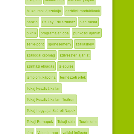
Múzeumok éjszakája
osztálykirándulóknak
panzió
Paulay Ede Színház
piac, vásár
piknik
programajánlóba
pünkösdi ajánlat
selfie-pont
sportesemény
szálláshely
szállodai csomag
szilveszteri ajánlat
színházi előadás
település
templom, kápolna
természeti érték
Tokaj Fesztiválkatlan
Tokaj Fesztiválkatlan, Teátrum
Tokaj-hegyaljai Szüreti Napok
Tokaji Bornapok
Tokaji séta
Tourinform
túra
Valentin-nap
vallási örökség