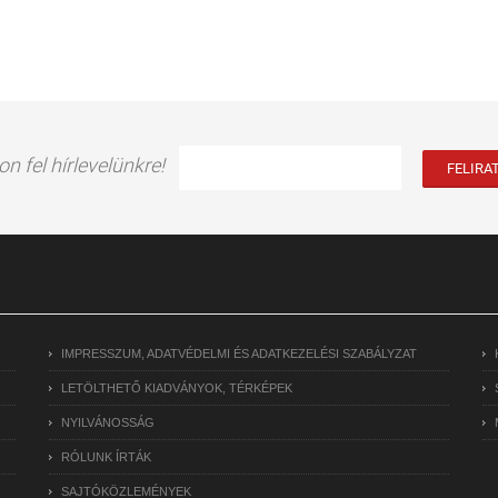
on fel hírlevelünkre!
IMPRESSZUM, ADATVÉDELMI ÉS ADATKEZELÉSI SZABÁLYZAT
LETÖLTHETŐ KIADVÁNYOK, TÉRKÉPEK
NYILVÁNOSSÁG
RÓLUNK ÍRTÁK
SAJTÓKÖZLEMÉNYEK