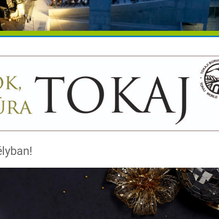
élyban!