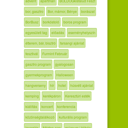
advent
apartman
BOLDOGkisfalud Feszt
bor, gasztro
Bor, mámor, Bénye
borászat
BorBusz
borkóstoló
boros program
egyesületi tag
előadás
eseményhelyszín
étterem, bár, bisztró
farsangi ajánlat
fesztivál
Furmint Február
gasztro program
gyalogosan
gyermekprogram
Halloween
hangverseny
hír
hotel
húsvéti ajánlat
kemping
kerékpáron
Keresztúri esték
kiállítás
koncert
konferencia
közönségtalálkozó
kulturális program
lovaglás
Márton-nap
múzeum | tájház