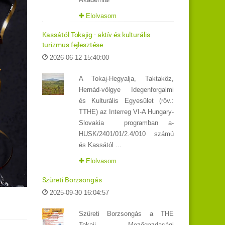
Elolvasom
Kassától Tokajig - aktív és kulturális
turizmus fejlesztése
2026-06-12 15:40:00
A Tokaj-Hegyalja, Taktaköz,
Hernád-völgye Idegenforgalmi
és Kulturális Egyesület (röv.:
TTHE) az Interreg VI-A Hungary-
Slovakia programban a-
HUSK/2401/01/2.4/010 számú
és Kassától ...
Elolvasom
Szüreti Borzsongás
2025-09-30 16:04:57
Szüreti Borzsongás a THE
Tokaji Mezőgazdasági