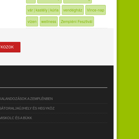
vár | kastély | kúria
vendégház
Vince-nap
vízen
wellness
Zempléni Fesztivál
KALANDOZÁSOK A ZEMPLÉNBEN
SÁTORALJAÚJHELY ÉS HEGYKÖZ
MISKOLC ÉS A BÜKK