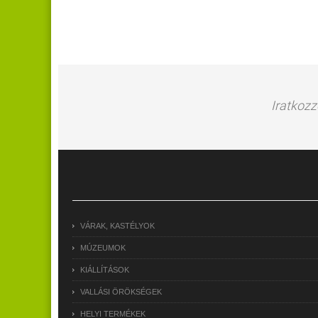
Iratkozz
VÁRAK, KASTÉLYOK
MÚZEUMOK
KIÁLLÍTÁSOK
VALLÁSI ÖRÖKSÉGEK
HELYI TERMÉKEK