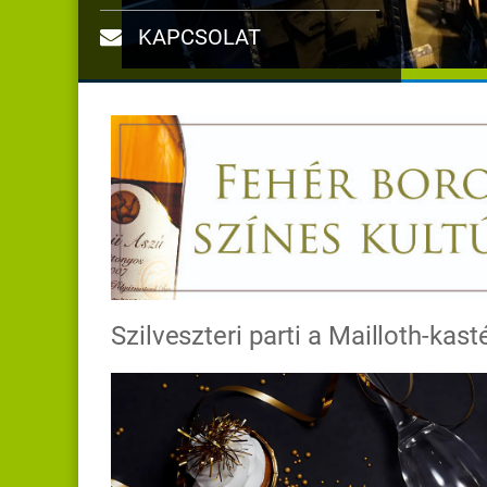
KAPCSOLAT
Szilveszteri parti a Mailloth-kast