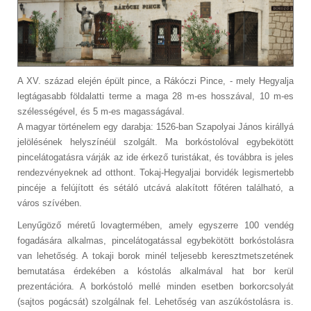
A XV. század elején épült pince, a Rákóczi Pince, - mely Hegyalja
legtágasabb földalatti terme a maga 28 m-es hosszával, 10 m-es
szélességével, és 5 m-es magasságával.
A magyar történelem egy darabja: 1526-ban Szapolyai János királlyá
jelölésének helyszínéül szolgált. Ma borkóstolóval egybekötött
pincelátogatásra várják az ide érkező turistákat, és továbbra is jeles
rendezvényeknek ad otthont. Tokaj-Hegyaljai borvidék legismertebb
pincéje a felújított és sétáló utcává alakított főtéren található, a
város szívében.
Lenyűgöző méretű lovagtermében, amely egyszerre 100 vendég
fogadására alkalmas, pincelátogatással egybekötött borkóstolásra
van lehetőség. A tokaji borok minél teljesebb keresztmetszetének
bemutatása érdekében a kóstolás alkalmával hat bor kerül
prezentációra. A borkóstoló mellé minden esetben borkorcsolyát
(sajtos pogácsát) szolgálnak fel. Lehetőség van aszúkóstolásra is.