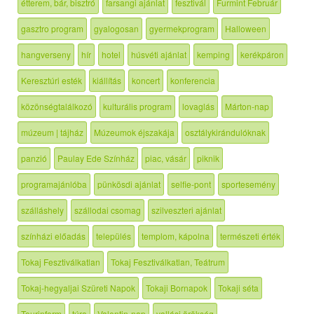
étterem, bár, bisztró
farsangi ajánlat
fesztivál
Furmint Február
gasztro program
gyalogosan
gyermekprogram
Halloween
hangverseny
hír
hotel
húsvéti ajánlat
kemping
kerékpáron
Keresztúri esték
kiállítás
koncert
konferencia
közönségtalálkozó
kulturális program
lovaglás
Márton-nap
múzeum | tájház
Múzeumok éjszakája
osztálykirándulóknak
panzió
Paulay Ede Színház
piac, vásár
piknik
programajánlóba
pünkösdi ajánlat
selfie-pont
sportesemény
szálláshely
szállodai csomag
szilveszteri ajánlat
színházi előadás
település
templom, kápolna
természeti érték
Tokaj Fesztiválkatlan
Tokaj Fesztiválkatlan, Teátrum
Tokaj-hegyaljai Szüreti Napok
Tokaji Bornapok
Tokaji séta
Tourinform
túra
Valentin-nap
vallási örökség