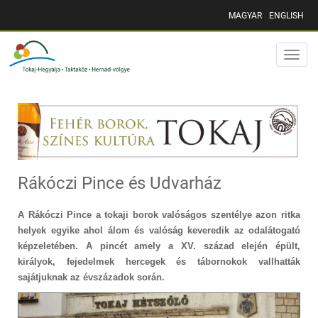
MAGYAR
ENGLISH
Toggle
naviga
Rákóczi Pince és Udvarház
A Rákóczi Pince a tokaji borok valóságos szentélye azon ritka
helyek egyike ahol álom és valóság keveredik az odalátogató
képzeletében. A pincét amely a XV. század elején épült,
királyok, fejedelmek hercegek és tábornokok vallhatták
sajátjuknak az évszázadok során.