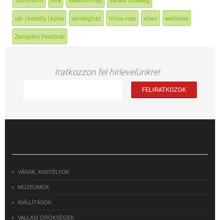
vár | kastély | kúria
vendégház
Vince-nap
vízen
wellness
Zempléni Fesztivál
Iratkozzon fel hírlevelünkre!
VÁRAK, KASTÉLYOK
MÚZEUMOK
KIÁLLÍTÁSOK
VALLÁSI ÖRÖKSÉGEK