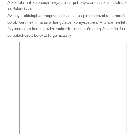
A kóstoló hat különböző évjáratú és puttonyszámú aszút tartalmaz
sajtfalatkákkal.
Az egyik oldalágban megnyitott klasszikus pinceborozóban a hordós
borok kerülnek kínálásra hangulatos környezetben. A pince mellett
folyamatosan borszaküzlet müködik , ahol a társaság által előállított
és palackozott borokat forgalmazzák.