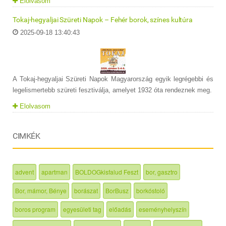
Elolvasom
Tokaj-hegyaljai Szüreti Napok – Fehér borok, színes kultúra
2025-09-18 13:40:43
A Tokaj-hegyaljai Szüreti Napok Magyarország egyik legrégebbi és
legelismertebb szüreti fesztiválja, amelyet 1932 óta rendeznek meg.
Elolvasom
CIMKÉK
advent
apartman
BOLDOGkisfalud Feszt
bor, gasztro
Bor, mámor, Bénye
borászat
BorBusz
borkóstoló
boros program
egyesületi tag
előadás
eseményhelyszín