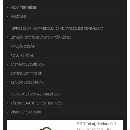
HELYI TERMÉKEK
HASZNOS
IMPRESSZUM, ADATVÉDELMI ÉS ADATKEZELÉSI SZABÁLYZAT
LETÖLTHETŐ KIADVÁNYOK, TÉRKÉPEK
NYILVÁNOSSÁG
RÓLUNK ÍRTÁK
SAJTÓKÖZLEMÉNYEK
EGYESÜLETI TAGOK
SZAKDOLGOZÓKNAK
KALANDOZÁSOK A ZEMPLÉNBEN
SÁTORALJAÚJHELY ÉS HEGYKÖZ
MISKOLC ÉS A BÜKK
3910 Tokaj, Serház út 1.