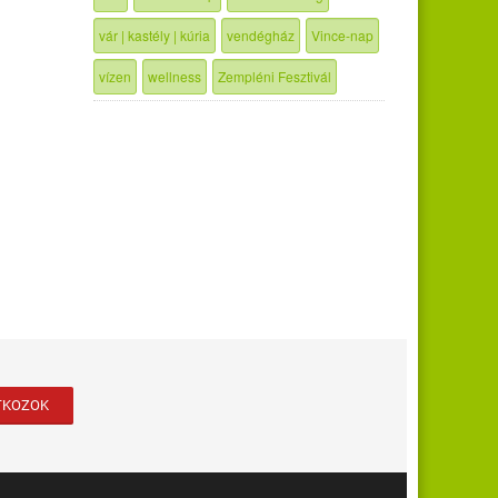
vár | kastély | kúria
vendégház
Vince-nap
vízen
wellness
Zempléni Fesztivál