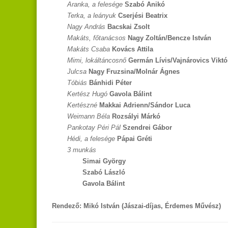
Aranka, a felesége
Szabó Anikó
Terka, a leányuk
Cserjési Beatrix
Nagy András
Bacskai Zsolt
Makáts, főtanácsos
Nagy Zoltán/Bencze István
Makáts Csaba
Kovács Attila
Mimi, lokáltáncosnő
Germán Lívis/Vajnárovics Viktó
Julcsa
Nagy Fruzsina/Molnár Ágnes
Tóbiás
Bánhidi Péter
Kertész Hugó
Gavola Bálint
Kertészné
Makkai Adrienn/Sándor Luca
Weimann Béla
Rozsályi Márkó
Pankotay Péri Pál
Szendrei Gábor
Hédi, a felesége
Pápai Gréti
3 munkás
Simai György
Szabó László
Gavola Bálint
Rendező: Mikó István (Jászai-díjas, Érdemes Művész)