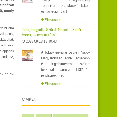
színházak
Technikum, Szakképző Iskola
mű, amely
és Kollégiumban!
Elolvasom
y villába
Tokaj-hegyaljai Szüreti Napok – Fehér
azdagnak,
borok, színes kultúra
okásokat,
2025-09-18 13:40:43
ba kíván.
y apjának
A Tokaj-hegyaljai Szüreti Napok
dendihez,
Magyarország egyik legrégebbi
és legelismertebb szüreti
fesztiválja, amelyet 1932 óta
ek és aki
rendeznek meg.
Elolvasom
CIMKÉK