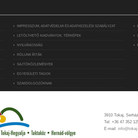
IMPRESSZUM, ADATVÉDELMI ÉS ADATKEZELÉSI SZABÁLYZAT
LETÖLTHETŐ KIADVÁNYOK, TÉRKÉPEK
NYILVÁNOSSÁG
RÓLUNK ÍRTÁK
SAJTÓKÖZLEMÉNYEK
EGYESÜLETI TAGOK
SZAKDOLGOZÓKNAK
3910 Tokaj, Serház
Tel: +36 47 352 12
E-mail:
info@tokaj