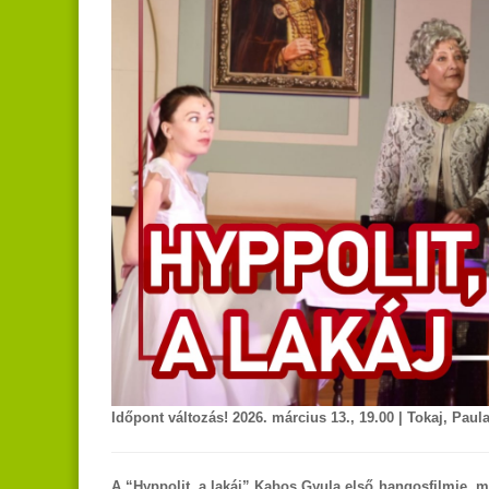
Időpont változás! 2026. március 13., 19.00 | Tokaj, Pau
A “Hyppolit, a lakáj” Kabos Gyula első hangosfilmje, 