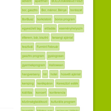
advent
apartman
BOLDOGkisfalud Feszt
bor, gasztro
Bor, mámor, Bénye
borászat
BorBusz
borkóstoló
boros program
egyesületi tag
előadás
eseményhelyszín
étterem, bár, bisztró
farsangi ajánlat
fesztivál
Furmint Február
gasztro program
gyalogosan
gyermekprogram
Halloween
hangverseny
hír
hotel
húsvéti ajánlat
kemping
kerékpáron
Keresztúri esték
kiállítás
koncert
konferencia
közönségtalálkozó
kulturális program
lovaglás
Márton-nap
múzeum | tájház