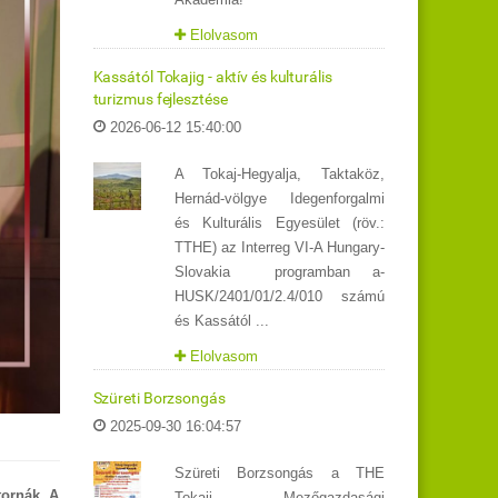
Elolvasom
Kassától Tokajig - aktív és kulturális
turizmus fejlesztése
2026-06-12 15:40:00
A Tokaj-Hegyalja, Taktaköz,
Hernád-völgye Idegenforgalmi
és Kulturális Egyesület (röv.:
TTHE) az Interreg VI-A Hungary-
Slovakia programban a-
HUSK/2401/01/2.4/010 számú
és Kassától ...
Elolvasom
Szüreti Borzsongás
2025-09-30 16:04:57
Szüreti Borzsongás a THE
tornák. A
Tokaji Mezőgazdasági