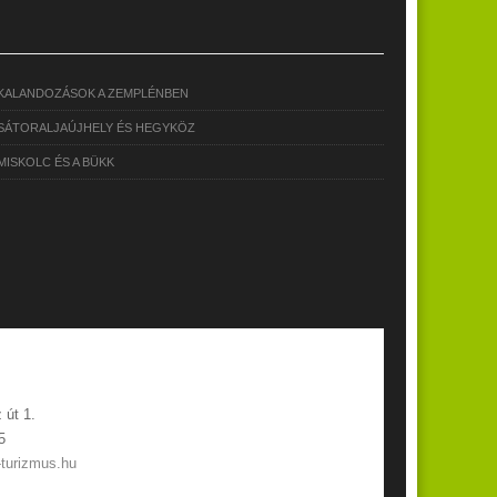
KALANDOZÁSOK A ZEMPLÉNBEN
SÁTORALJAÚJHELY ÉS HEGYKÖZ
MISKOLC ÉS A BÜKK
 út 1.
5
-turizmus.hu