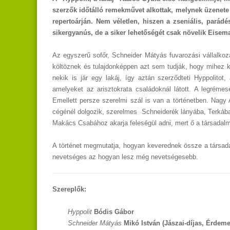
szerzők időtálló remekművet alkottak, melynek üzenete n
repertoárján. Nem véletlen, hiszen a zseniális, par
sikergyanús, de a siker lehetőségét csak növelik Eise
Az egyszerű sofőr, Schneider Mátyás fuvarozási vállalkoz
költöznek és tulajdonképpen azt sem tudják, hogy mihez 
nekik is jár egy lakáj, így aztán szerződteti Hyppolito
amelyeket az arisztokrata családoknál látott. A legrém
Emellett persze szerelmi szál is van a történetben. Nagy 
cégénél dolgozik, szerelmes Schneiderék lányába, Terkába.
Makács Csabához akarja feleségül adni, mert ő a társadalmi 
A történet megmutatja, hogyan keverednek össze a társadal
nevetséges az hogyan lesz még nevetségesebb.
Szereplők:
Hyppolit
Bódis Gábor
Schneider Mátyás
Mikó István (Jászai-díjas, Érdem