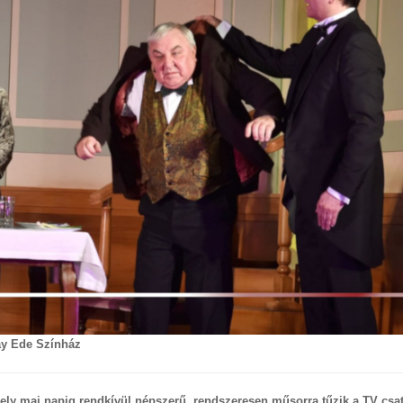
lay Ede Színház
mely mai napig rendkívül népszerű, rendszeresen műsorra tűzik a TV csa