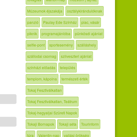
Múzeumok éjszakája
osztálykirándulóknak
panzió
Paulay Ede Színház
piac, vásár
piknik
programajánlóba
pünkösdi ajánlat
selfie-pont
sportesemény
szálláshely
szállodai csomag
szilveszteri ajánlat
színházi előadás
település
templom, kápolna
természeti érték
Tokaj Fesztiválkatlan
Tokaj Fesztiválkatlan, Teátrum
Tokaj-hegyaljai Szüreti Napok
Tokaji Bornapok
Tokaji séta
Tourinform
túra
Valentin-nap
vallási örökség