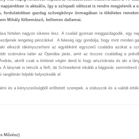
apjainkban is aktuális, így a színpadi változat is rendre megjelenik a 
ádés, fordulatokban gazdag szövegkönyv önmagában is tökéletes remek
mann Mihály fülbemászó, kellemes dallamai.
ása hirtelen nagyon sikeres lesz. A család gyorsan meggazdagodik, egy nag
kezdjenek rengeteg pénzükkel. A feleség úgy gondolja, hogy mint minden g
t, aki elkezdi rákényszeríteni az egyébként egyszerű családra azokat a sz
esebb számukra talán az Operába járás, amit az összes családtag a pokol
András, akiről csak a történet végén derül ki hogy arisztokrata és aki a lán
 A lánynak is tetszik a férfi, de Schneiderné inkább a bájgúnár, semmittevő 
ranglétrán feljebb helyezkedik el.
mi és a kényszerűségből erőltetett szerepek, a státuszok és a valódi érték
es Művész)