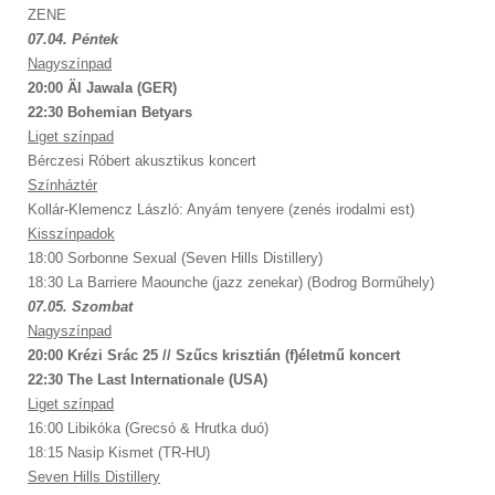
ZENE
07.04. Péntek
Nagyszínpad
20:00 Äl Jawala (GER)
22:30 Bohemian Betyars
Liget színpad
Bérczesi Róbert akusztikus koncert
Színháztér
Kollár-Klemencz László: Anyám tenyere (zenés irodalmi est)
Kisszínpadok
18:00 Sorbonne Sexual (Seven Hills Distillery)
18:30 La Barriere Maounche (jazz zenekar) (Bodrog Borműhely)
07.05. Szombat
Nagyszínpad
20:00 Krézi Srác 25 // Szűcs krisztián (f)életmű koncert
22:30 The Last Internationale (USA)
Liget színpad
16:00 Libikóka (Grecsó & Hrutka duó)
18:15 Nasip Kismet (TR-HU)
Seven Hills Distillery