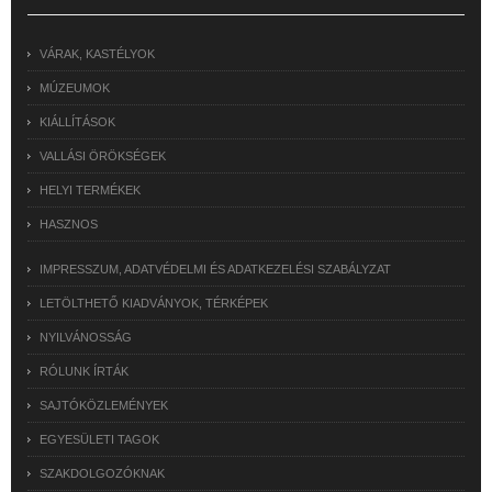
VÁRAK, KASTÉLYOK
MÚZEUMOK
KIÁLLÍTÁSOK
VALLÁSI ÖRÖKSÉGEK
HELYI TERMÉKEK
HASZNOS
IMPRESSZUM, ADATVÉDELMI ÉS ADATKEZELÉSI SZABÁLYZAT
LETÖLTHETŐ KIADVÁNYOK, TÉRKÉPEK
NYILVÁNOSSÁG
RÓLUNK ÍRTÁK
SAJTÓKÖZLEMÉNYEK
EGYESÜLETI TAGOK
SZAKDOLGOZÓKNAK