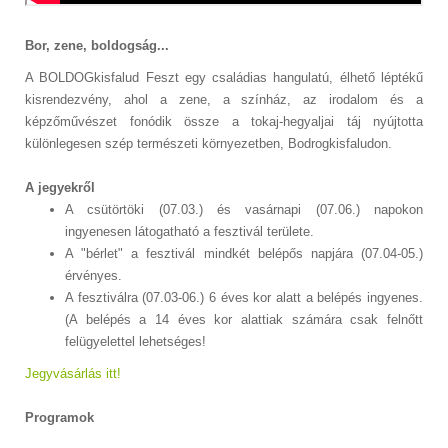
Bor, zene, boldogság...
A BOLDOGkisfalud Feszt egy családias hangulatú, élhető léptékű
kisrendezvény, ahol a zene, a színház, az irodalom és a
képzőművészet fonódik össze a tokaj-hegyaljai táj nyújtotta
különlegesen szép természeti környezetben, Bodrogkisfaludon.
A jegyekről
A csütörtöki (07.03.) és vasárnapi (07.06.) napokon
ingyenesen látogatható a fesztivál területe.
A "bérlet" a fesztivál mindkét belépős napjára (07.04-05.)
érvényes.
A fesztiválra (07.03-06.) 6 éves kor alatt a belépés ingyenes.
(A belépés a 14 éves kor alattiak számára csak felnőtt
felügyelettel lehetséges!
Jegyvásárlás itt!
Programok