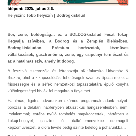
Időpont: 2025. július 3-6.
Helyszín: Több helyszín | Bodrogkisfalud
Bor, zene, boldogság… ez a BOLDOGkisfalud Feszt Tokaj-
Hegyalja szívében, a Bodrog és a Zemplén ölelésében,
Bodrogkisfaludon. Prémium borászatok, kézműves
vállalkozások, gasztronómia, zene, egy csipetnyi természet és
az a hatalmas szív, amely itt dobog.
A fesztivál szervezője és létrehozója a
Kisfalucska Udvarház &
Bisztró
, ahol a kikapcsolódási lehetőségek számos típusa mellet a
frissességre és a séfek nemzetközi tapasztalatára épülő konyha
különlegességei hívják fel magukra a figyelmet.
Hatalmas, ligetes udvarunkon számos programnak adunk helyet:
borozás a délutáni napfényben akusztikus hangszerelésben, némi
irodalommal; estébe nyúló tombolós nagykoncertek, háttérben a
Tokaji-heggyel; gasztro- és italkötleményekbe csomagolt
képzőművészet, a diófa levele pedig szinte belelóg a poharunkba...