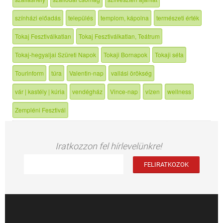
színházi előadás
település
templom, kápolna
természeti érték
Tokaj Fesztiválkatlan
Tokaj Fesztiválkatlan, Teátrum
Tokaj-hegyaljai Szüreti Napok
Tokaji Bornapok
Tokaji séta
Tourinform
túra
Valentin-nap
vallási örökség
vár | kastély | kúria
vendégház
Vince-nap
vízen
wellness
Zempléni Fesztivál
Iratkozzon fel hírlevelünkre!