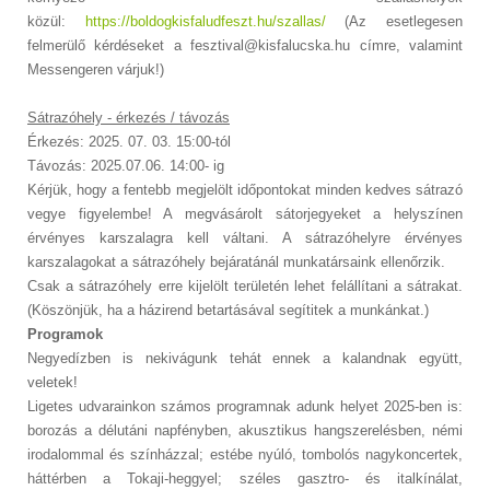
közül:
https://boldogkisfaludfeszt.hu/szallas/
(Az esetlegesen
felmerülő kérdéseket a fesztival@kisfalucska.hu címre, valamint
Messengeren várjuk!)
Sátrazóhely - érkezés / távozás
Érkezés: 2025. 07. 03. 15:00-tól
Távozás: 2025.07.06. 14:00- ig
Kérjük, hogy a fentebb megjelölt időpontokat minden kedves sátrazó
vegye figyelembe! A megvásárolt sátorjegyeket a helyszínen
érvényes karszalagra kell váltani. A sátrazóhelyre érvényes
karszalagokat a sátrazóhely bejáratánál munkatársaink ellenőrzik.
Csak a sátrazóhely erre kijelölt területén lehet felállítani a sátrakat.
(Köszönjük, ha a házirend betartásával segítitek a munkánkat.)
Programok
Negyedízben is nekivágunk tehát ennek a kalandnak együtt,
veletek!
Ligetes udvarainkon számos programnak adunk helyet 2025-ben is:
borozás a délutáni napfényben, akusztikus hangszerelésben, némi
irodalommal és színházzal; estébe nyúló, tombolós nagykoncertek,
háttérben a Tokaji-heggyel; széles gasztro- és italkínálat,