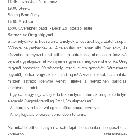
16:45 Lovas Juci és a Frász
19:00 SteelO
Bodrog Borműhely
16:00 Máklikőr
18:00 Gyereknek bátor! - Beck Zoli szerzői estje
Sátrazz az Öreg tölgynél!
Sátorhelyekkel is készülünk, amelyek a fesztivál bejáratától csupán
350m-re helyezkednek el. A település szívében álló Öreg tölgy és
közvetlen környezete ad otthont a sátraknak, ahonnan a fesztivál
bejárata gyalogszerrel könnyen és gyorsan megközelíthető. Az Öreg
tölgynél összesen 50 sátorhely keresi lelkes gazdáját. Sátrazhatsz
egyedül, párban vagy akár családilag is! A vizesblokkok használatát
minden sátrazó igénybe veheti, illetve a helyszínen parkolási
lehetőség is adott.
- Egy sátorjegy egy átlagos kétszemélyes sátornak megfelelő helyre
elegendő (nagyságrendileg 2m*1,5m alapterületű)
- A sátorjegy a fesztivál egész időtartamára érvényes.
- A helyfoglalás érkezési sorrendben történik.
Aki inkább otthon hagyná a sátorfáját, honlapunkon böngészhet a
környező szálláshelyek