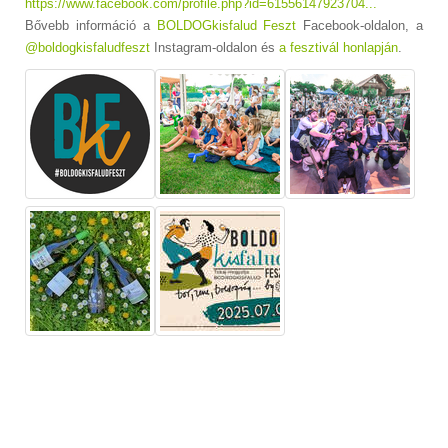
https://www.facebook.com/profile.php?id=61556147923704...
Bővebb információ a
BOLDOGkisfalud Feszt
Facebook-oldalon, a
@boldogkisfaludfeszt
Instagram-oldalon és
a fesztivál honlapján
.