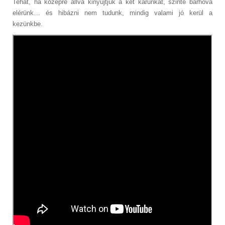
Tehát, ha középre állva kinyújtjuk a két karunkat, szinte bárhová
elérünk… és hibázni nem tudunk, mindig valami jó kerül a
kezünkbe.