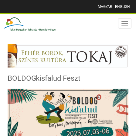
MAGYAR
ENGLISH
Toggle
naviga
BOLDOGkisfalud Feszt