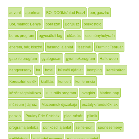
advent
apartman
BOLDOGkisfalud Feszt
bor, gasztro
Bor, mámor, Bénye
borászat
BorBusz
borkóstoló
boros program
egyesületi tag
előadás
eseményhelyszín
étterem, bár, bisztró
farsangi ajánlat
fesztivál
Furmint Február
gasztro program
gyalogosan
gyermekprogram
Halloween
hangverseny
hír
hotel
húsvéti ajánlat
kemping
kerékpáron
Keresztúri esték
kiállítás
koncert
konferencia
közönségtalálkozó
kulturális program
lovaglás
Márton-nap
múzeum | tájház
Múzeumok éjszakája
osztálykirándulóknak
panzió
Paulay Ede Színház
piac, vásár
piknik
programajánlóba
pünkösdi ajánlat
selfie-pont
sportesemény
szálláshely
szállodai csomag
szilveszteri ajánlat