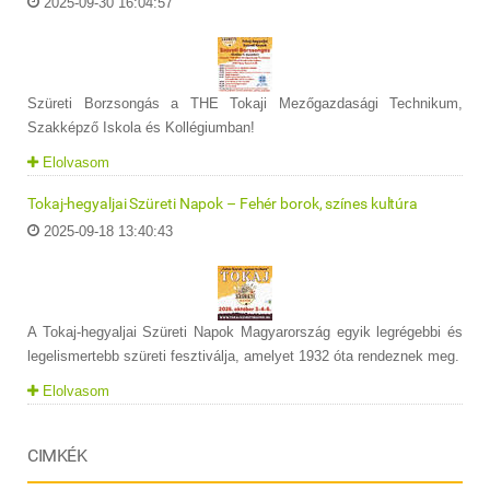
2025-09-30 16:04:57
Szüreti Borzsongás a THE Tokaji Mezőgazdasági Technikum,
Szakképző Iskola és Kollégiumban!
Elolvasom
Tokaj-hegyaljai Szüreti Napok – Fehér borok, színes kultúra
2025-09-18 13:40:43
A Tokaj-hegyaljai Szüreti Napok Magyarország egyik legrégebbi és
legelismertebb szüreti fesztiválja, amelyet 1932 óta rendeznek meg.
Elolvasom
CIMKÉK