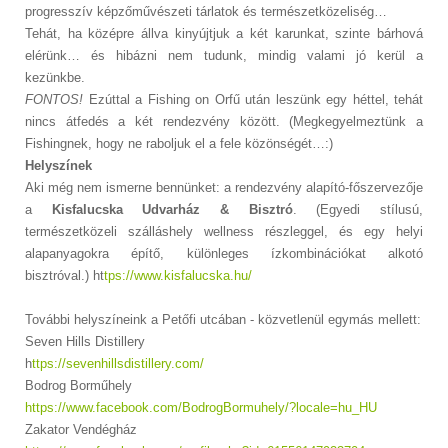
progresszív képzőművészeti tárlatok és természetközeliség…
Tehát, ha középre állva kinyújtjuk a két karunkat, szinte bárhová
elérünk… és hibázni nem tudunk, mindig valami jó kerül a
kezünkbe.
FONTOS!
Ezúttal a Fishing on Orfű után leszünk egy héttel, tehát
nincs átfedés a két rendezvény között. (Megkegyelmeztünk a
Fishingnek, hogy ne raboljuk el a fele közönségét…:)
Helyszínek
Aki még nem ismerne bennünket: a rendezvény alapító-főszervezője
a
Kisfalucska Udvarház & Bisztró
. (Egyedi stílusú,
természetközeli szálláshely wellness részleggel, és egy helyi
alapanyagokra építő, különleges ízkombinációkat alkotó
bisztróval.) ht
tps://www.kisfalucska.hu/
További helyszíneink a Petőfi utcában - közvetlenül egymás mellett:
Seven Hills Distillery
h
ttps://sevenhillsdistillery.com/
Bodrog Borműhely
https://www.facebook.com/BodrogBormuhely/?locale=hu_HU
Zakator Vendégház