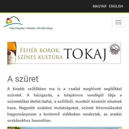
MAGYAR
ENGLISH
Toggle
naviga
A szüret
A kisebb szőlőkben ma is a család meghívott segítőkkel
szüretel. A házigazda, a tulajdonos vendégül látja a
szüretelőket étellel-itallal, a szőlőből, mustból kóstolót vihetnek
haza. Nagyobb szabású mulatságokat, szüreti felvonulásokat
hagyományosan a bortermő vidékeken rendeztek, az aratási
szokásokhoz hasonlóan.