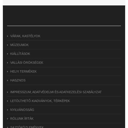
VÁRAK, KASTÉLYOK
MÚZEUMOK
KIÁLLÍTÁSOK
VALLÁSI ÖRÖKSÉGEK
HELYI TERMÉKEK
HASZNOS
IMPRESSZUM, ADATVÉDELMI ÉS ADATKEZELÉSI SZABÁLYZAT
LETÖLTHETŐ KIADVÁNYOK, TÉRKÉPEK
NYILVÁNOSSÁG
RÓLUNK ÍRTÁK
SAJTÓKÖZLEMÉNYEK