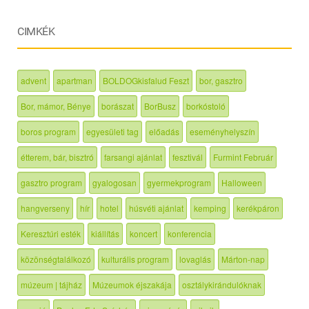
CIMKÉK
advent
apartman
BOLDOGkisfalud Feszt
bor, gasztro
Bor, mámor, Bénye
borászat
BorBusz
borkóstoló
boros program
egyesületi tag
előadás
eseményhelyszín
étterem, bár, bisztró
farsangi ajánlat
fesztivál
Furmint Február
gasztro program
gyalogosan
gyermekprogram
Halloween
hangverseny
hír
hotel
húsvéti ajánlat
kemping
kerékpáron
Keresztúri esték
kiállítás
koncert
konferencia
közönségtalálkozó
kulturális program
lovaglás
Márton-nap
múzeum | tájház
Múzeumok éjszakája
osztálykirándulóknak