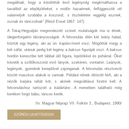
megállnak, hogy a körülöttük levő legénység megkínálhassa a
tavaliból az elejökjötteket, s midőn hazaérnek, felfüggesztik ott
valamelyik szobába a koszorút, s tiszteletére reggelig esznek,
isznak és tánczolnak”
(Réső Ensel 1867: 147).
A Tokaj-Hegyalján megrendezett szüreti mulatságok ma is élnek,
idegenforgalmi látványosságok. A felvonulás élén két leány halad,
köztük egy legény, aki az ún.
kapáscímer
t viszi. Mögöttük megy a
két
sáfár,
utánuk pedig két legény a
baksus
figuráját viszi. A
baksus
hordón keresztbe tett lábbal ülő figura, lopótökkel és pohárral. Őket
követik a szőlőkoszorút vivő lányok, szekéren, vontatón. Leányok,
legények, gyerekek kereplővel zajonganak. A felvonulás résztvevői
között maszkos alakok is vannak. Például nőnek öltözött férfi, aki a
nézők karjára rafiát köt, s akinek megváltásul fizetni kell. A
felvonuláshoz tartozott a
kádártánc.
..A menetben található még
keréken forgó bábu, táncos kerék.
/In: Magyar Néprajz VII. Folklór 3., Budapest, 1990/
SZŰRÉSI LEHETŐSÉGEK