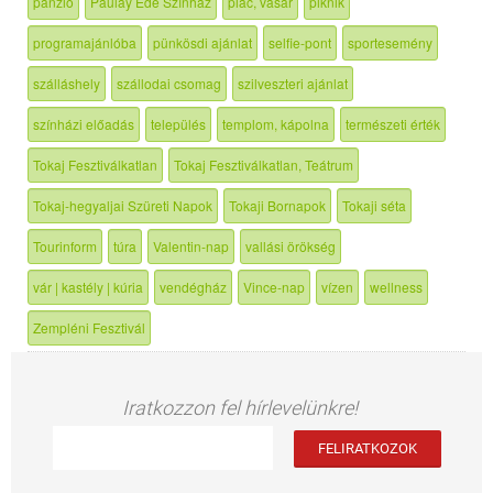
panzió
Paulay Ede Színház
piac, vásár
piknik
programajánlóba
pünkösdi ajánlat
selfie-pont
sportesemény
szálláshely
szállodai csomag
szilveszteri ajánlat
színházi előadás
település
templom, kápolna
természeti érték
Tokaj Fesztiválkatlan
Tokaj Fesztiválkatlan, Teátrum
Tokaj-hegyaljai Szüreti Napok
Tokaji Bornapok
Tokaji séta
Tourinform
túra
Valentin-nap
vallási örökség
vár | kastély | kúria
vendégház
Vince-nap
vízen
wellness
Zempléni Fesztivál
Iratkozzon fel hírlevelünkre!