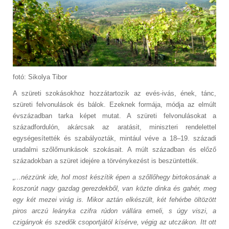
fotó: Sikolya Tibor
A szüreti szokásokhoz hozzátartozik az evés-ivás, ének, tánc,
szüreti felvonulások és bálok. Ezeknek formája, módja az elmúlt
évszázadban tarka képet mutat. A szüreti felvonulásokat a
századfordulón, akárcsak az aratásit, miniszteri rendelettel
egységesítették és szabályozták, mintául véve a 18–19. századi
uradalmi szőlőmunkások szokásait. A múlt században és előző
századokban a szüret idejére a törvénykezést is beszüntették.
„...nézzünk ide, hol most készítik épen a szőllőhegy birtokosának a
koszorút nagy gazdag gerezdekből, van közte dinka és gahér, meg
egy két mezei virág is. Mikor aztán elkészült, két fehérbe öltözött
piros arczú leányka czifra rúdon vállára emeli, s úgy viszi, a
czigányok és szedők csoportjától kísérve, végig az utczákon. Itt ott