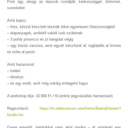
Pont úgy, ahogy az olaszok csinálják: kedvességgel, örömmel,
szeretettel.
Amit kapsz:
– friss, kézzel készített tészták titkai egyenesen Olaszországból
– alapanyagok, amikből valódi ízek születnek
– 3 pohár prosecco és jó hangulat végig
– egy közös vacsora, amit együtt készítünk el: tagliatelle al limone
és trofie al pesto
Amit hazaviszel:
– tudást
– élményt
– és egy estét, amit még sokáig emlegetni fogsz
A workshop díja: 16.900 Ft / fő (online jegyvásárlás hamarosan)
Regisztráció:
https://m.tableversum.com/forms/BarkaEtterem?
locale=hu
Gyere egyedül, barátokkal vagy akár randira – itt mindenki egy