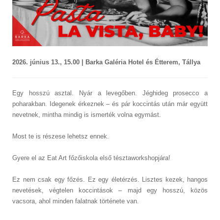
2026. június 13., 15.00 | Barka Galéria Hotel és Étterem, Tállya
Egy hosszú asztal. Nyár a levegőben. Jéghideg prosecco a
poharakban. Idegenek érkeznek – és pár koccintás után már együtt
nevetnek, mintha mindig is ismerték volna egymást.
Most te is részese lehetsz ennek.
Gyere el az Eat Art főzőiskola első tésztaworkshopjára!
Ez nem csak egy főzés. Ez egy életérzés. Lisztes kezek, hangos
nevetések, végtelen koccintások – majd egy hosszú, közös
vacsora, ahol minden falatnak története van.