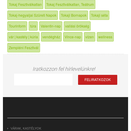
Tokaj Fesztiválkatlan
Tokaj Fesztiválkatlan, Teátrum
Tokaj-hegyaljai Szüreti Napok
Tokaji Bornapok
Tokaji séta
Tourinform
túra
Valentin-nap
vallási örökség
vár | kastély | kúria
vendégház
Vince-nap
vízen
wellness
Zempléni Fesztivál
Iratkozzon fel hírlevelünkre!
VÁRAK, KASTÉLYOK