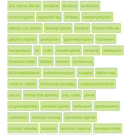
Bor, mámor, Bénye
borászat
BorBusz
borkóstoló
boros program
egyesületi tag
előadás
eseményhelyszín
étterem, bár, bisztró
farsangi ajánlat
fesztivál
Furmint Február
gasztro program
gyalogosan
gyermekprogram
Halloween
hangverseny
hír
hotel
húsvéti ajánlat
kemping
kerékpáron
Keresztúri esték
kiállítás
koncert
konferencia
közönségtalálkozó
kulturális program
lovaglás
Márton-nap
múzeum | tájház
Múzeumok éjszakája
osztálykirándulóknak
panzió
Paulay Ede Színház
piac, vásár
piknik
programajánlóba
pünkösdi ajánlat
selfie-pont
sportesemény
szálláshely
szállodai csomag
szilveszteri ajánlat
színházi előadás
település
templom, kápolna
természeti érték