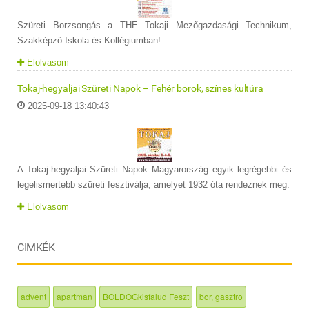
Szüreti Borzsongás a THE Tokaji Mezőgazdasági Technikum,
Szakképző Iskola és Kollégiumban!
Elolvasom
Tokaj-hegyaljai Szüreti Napok – Fehér borok, színes kultúra
2025-09-18 13:40:43
A Tokaj-hegyaljai Szüreti Napok Magyarország egyik legrégebbi és
legelismertebb szüreti fesztiválja, amelyet 1932 óta rendeznek meg.
Elolvasom
CIMKÉK
advent
apartman
BOLDOGkisfalud Feszt
bor, gasztro