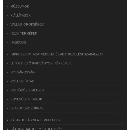
MÚZEUMOK
KIÁLLÍTÁSOK
VALLÁSI ÖRÖKSÉGEK
HELYI TERMÉKEK
HASZNOS
IMPRESSZUM, ADATVÉDELMI ÉS ADATKEZELÉSI SZABÁLYZAT
LETÖLTHETŐ KIADVÁNYOK, TÉRKÉPEK
NYILVÁNOSSÁG
RÓLUNK ÍRTÁK
SAJTÓKÖZLEMÉNYEK
EGYESÜLETI TAGOK
SZAKDOLGOZÓKNAK
KALANDOZÁSOK A ZEMPLÉNBEN
SÁTORALJAÚJHELY ÉS HEGYKÖZ