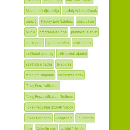
Múzeumok éjszakája
osztálykirándulóknak
panzió
Paulay Ede Színház
piac, vásár
piknik
programajánlóba
pünkösdi ajánlat
selfie-pont
sportesemény
szálláshely
szállodai csomag
szilveszteri ajánlat
színházi előadás
település
templom, kápolna
természeti érték
Tokaj Fesztiválkatlan
Tokaj Fesztiválkatlan, Teátrum
Tokaj-hegyaljai Szüreti Napok
Tokaji Bornapok
Tokaji séta
Tourinform
túra
Valentin-nap
vallási örökség