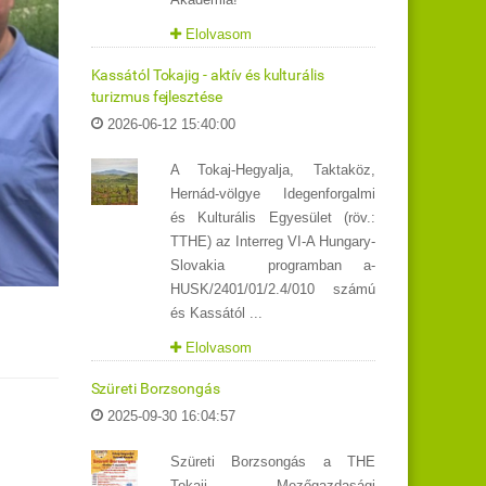
Elolvasom
Kassától Tokajig - aktív és kulturális
turizmus fejlesztése
2026-06-12 15:40:00
A Tokaj-Hegyalja, Taktaköz,
Hernád-völgye Idegenforgalmi
és Kulturális Egyesület (röv.:
TTHE) az Interreg VI-A Hungary-
Slovakia programban a-
HUSK/2401/01/2.4/010 számú
és Kassától ...
Elolvasom
Szüreti Borzsongás
2025-09-30 16:04:57
Szüreti Borzsongás a THE
Tokaji Mezőgazdasági