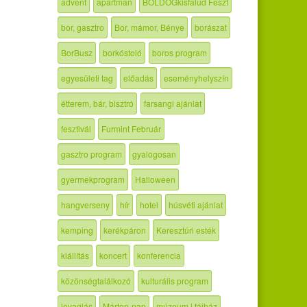
advent
apartman
BOLDOGkisfalud Feszt
bor, gasztro
Bor, mámor, Bénye
borászat
BorBusz
borkóstoló
boros program
egyesületi tag
előadás
eseményhelyszín
étterem, bár, bisztró
farsangi ajánlat
fesztivál
Furmint Február
gasztro program
gyalogosan
gyermekprogram
Halloween
hangverseny
hír
hotel
húsvéti ajánlat
kemping
kerékpáron
Keresztúri esték
kiállítás
koncert
konferencia
közönségtalálkozó
kulturális program
lovaglás
Márton-nap
múzeum | tájház