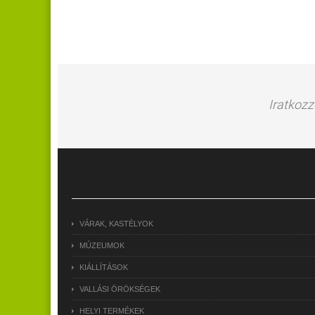
Iratkozz
VÁRAK, KASTÉLYOK
MÚZEUMOK
KIÁLLÍTÁSOK
VALLÁSI ÖRÖKSÉGEK
HELYI TERMÉKEK