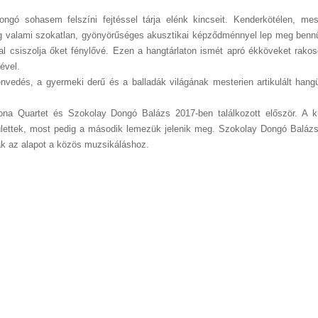
ngó sohasem felszíni fejtéssel tárja elénk kincseit. Kenderkötélen, me
dig valami szokatlan, gyönyörűséges akusztikai képződménnyel lep meg benn
val csiszolja őket fénylővé. Ezen a hangtárlaton ismét apró ékköveket rakos
ével.
vedés, a gyermeki derű és a balladák világának mesterien artikulált hangü
a Quartet és Szokolay Dongó Balázs 2017-ben találkozott először. A k
ülettek, most pedig a második lemezük jelenik meg. Szokolay Dongó Baláz
ák az alapot a közös muzsikáláshoz.