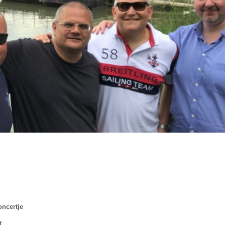
oncertje
r