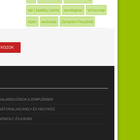
vár | kastély | kúria
vendégház
Vince-nap
vízen
wellness
Zempléni Fesztivál
KALANDOZÁSOK A ZEMPLÉNBEN
SÁTORALJAÚJHELY ÉS HEGYKÖZ
MISKOLC ÉS A BÜKK