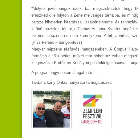
“Mélyről jövő hangok ezek, bár megszokhattuk, hogy Do
ereszkedik le folyton a Zene mélységes tárnáiba, és min
persze hihetetlen kitartással, szakértelemmel és fantáziá
kitűnő muzsikus társai, a Corpus Harsona Kvartett segédlet
Ez nem népzene és nem komolyzene. A hit, a virtus, szen
(Kiss Ferenc – hangépítész)
Magyar népzene rézfúvós hangszereken. A Corpus Harson
formáció első kísérleti művei már abban az évben megsz
kiegészülve Bartók és Kodály népdalfeldolgozásaival – adj
A program ingyenesen látogatható.
Taktaharkány Önkormányzata támogatásával!