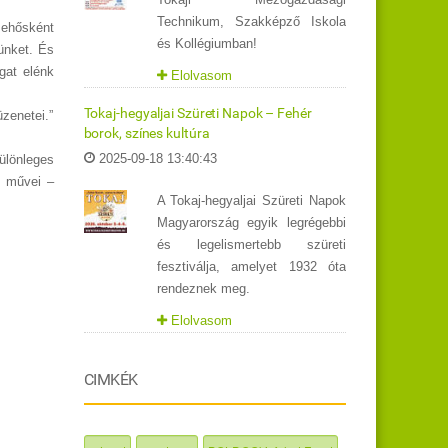
Technikum, Szakképző Iskola
sehősként
és Kollégiumban!
ünket. És
gat elénk
Elolvasom
Tokaj-hegyaljai Szüreti Napok – Fehér
zenetei.”
borok, színes kultúra
2025-09-18 13:40:43
ülönleges
s művei –
A Tokaj-hegyaljai Szüreti Napok
Magyarország egyik legrégebbi
és legelismertebb szüreti
fesztiválja, amelyet 1932 óta
rendeznek meg.
Elolvasom
CIMKÉK