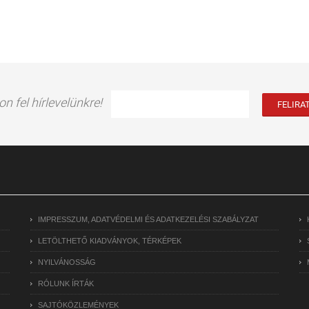
on fel hírlevelünkre!
IMPRESSZUM, ADATVÉDELMI ÉS ADATKEZELÉSI SZABÁLYZAT
LETÖLTHETŐ KIADVÁNYOK, TÉRKÉPEK
NYILVÁNOSSÁG
RÓLUNK ÍRTÁK
SAJTÓKÖZLEMÉNYEK